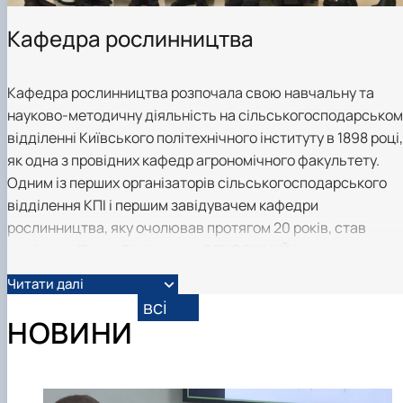
Підручники, навчальні посібники та методи
Наукові публікації студентів
рекомендації для ОС "Бакалавр"
Меморандуми, договори про співпрацю
Кафедра рослинництва
Кафедра рослинництва розпочала свою навчальну та
науково-методичну діяльність на сільськогосподарськом
відділенні Київського політехнічного інституту в 1898 році,
як одна з провідних кафедр агрономічного факультету.
Одним із перших організаторів сільськогосподарського
відділення КПІ і першим завідувачем кафедри
рослинництва, яку очолював протягом 20 років, став
професор Петро Родіонович СЛЬОЗКІН. Його наукова
діяльність була присвячена вивченню методів поліпшенн
Читати далі
родючості ґрунтів, застосуванню раціональних систем
всі
удобрення сільськогосподарських культур і
НОВИНИ
удосконаленню технологій їх вирощування. Одним із
вагомих здобутків вченого є організація першої в Україні
контрольно-насіннєвої станції.