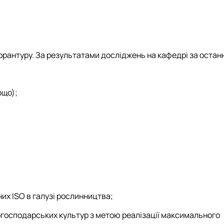
Дмитрівна
кі вибіркові дисципліни
ергіївна
"
олодимирівна
 посібники та методичні рекомендації
сіївна
 посібники та методичні рекомендації для ОС "Магістр"
а Володимирівна
 посібники та методичні рекомендації для ОС "Бакалавр"
торантуру. За результатами досліджень на кафедрі за остан
димирович
ощо);
их ISO в галузі рослинництва;
господарських культур з метою реалізації максимального