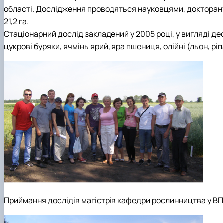
області. Дослідження проводяться науковцями, докторант
21,2 га.
Стаціонарний дослід закладений у 2005 році, у вигляді де
цукрові буряки, ячмінь ярий, яра пшениця, олійні (льон, рі
Приймання дослідів магістрів кафедри рослинництва у В