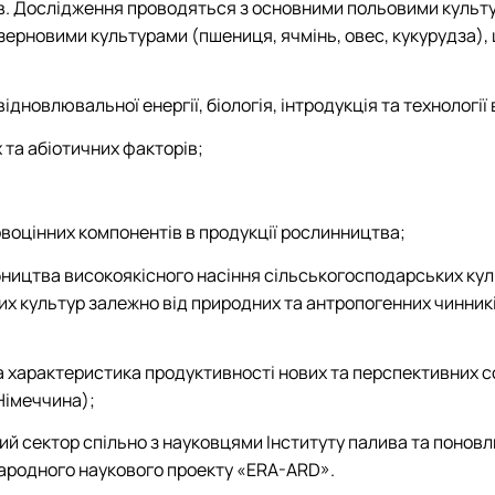
ів. Дослідження проводяться з основними польовими культу
и зерновими культурами (пшениця, ячмінь, овес, кукурудза
дновлювальної енергії, біологія, інтродукція та технології
 та абіотичних факторів;
оцінних компонентів в продукції рослинництва;
бництва високоякісного насіння сільськогосподарських ку
вих культур залежно від природних та антропогенних чинни
характеристика продуктивності нових та перспективних сорт
Німеччина);
й сектор спільно з науковцями Інституту палива та поновл
народного наукового проекту «ERA-ARD».