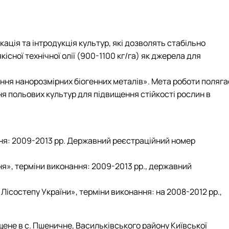
ція та інтродукція культур, які дозволять стабільно
існої технічної олії (900-1100 кг/га) як джерела для
вання нанорозмірних біогенних металів». Мета роботи поляга
ня польових культур для підвищення стійкості рослин в
ння: 2009-2013 рр. Державний реєстраційний номер
я», терміни виконання: 2009-2013 рр., державний
Лісостепу України», терміни виконання: на 2008-2012 рр.,
ене в с. Пшеничне, Васильківського району Київської