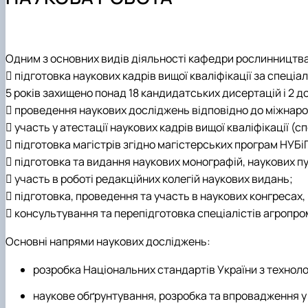
Навчальна робота
Навчальна практика
Студентський науковий гурток "Дистанційні технологі
Телефони гарячих ліній
Наукова робота
Кураторська робота
Студентський науковий гурток "Насіннєзнавець"
Рекомендації дій при виникнені надзвичайних ситуацій
Фотогалерея
Навчально-методичне забезпечення кафедри
Студентський науковий гурток "Інноваційні технології
Академічна доброчесність, антикорупційна програма,
Матеріально-технічне забезпечення
Аспірантура
Студентський науковий гурток "Малопоширені кормові
Одним з основних видів діяльності кафедри рослинництва
Навчальні та науково-дослідні лабораторії
Наука бізнесу
 підготовка наукових кадрів вищої кваліфікації за спеці
Профорієнтаційна діяльність кафедри
Публікації
5 років захищено понад 18 кандидатських дисертацій і 2 до
Графік роботи НПП
Конференції
 проведення наукових досліджень відповідно до міжнарод
Наукові публікації студентів
 участь у атестації наукових кадрів вищої кваліфікації (с
Меморандуми, договори про співпрацю
 підготовка магістрів згідно магістерських програм НУБі
 підготовка та видання наукових монографій, наукових п
 участь в роботі редакційних колегій наукових видань;
 підготовка, проведення та участь в наукових конгресах,
 консультування та перепідготовка спеціалістів агропр
Основні напрями наукових досліджень:
розробка Національних стандартів України з техноло
наукове обґрунтування, розробка та впровадження у