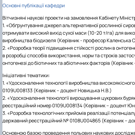
Основні публікації кафедри
Вітчизняні наукові проекти на замовлення Кабінету Міністр
1. «Обґрунтування джерел альтернативної рослинної сиров
отримувати високий вихід сухої маси (10-20 т/га) для вико
виробництва біодизеля (Керівник - професор Каленська С.
2. «Розробка теорії підвищення стійкості рослин в онтоге
в розробці способів використання, норм та строків засто
онтогенезі до біотичних та абіотичних факторів (Керівник
Ініціативні тематики:
1. «Удосконалення технології виробництва високоякісног
0109U008133 (Керівник – доцент Новицька Н.В.)
2. «Удосконалення технології вирощування цукрових бур
реєстраційний номер 0109U008134 (Керівник – доцент Юни
3. «Розробка технологічних прийомів реалізації потенціал
державний реєстраційний № 0108U004865 (Керівник – доц
Основною базою проведення польових наукових досліджень