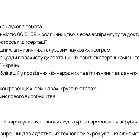
ї в рослинництві"
КАРПЕНКО Людмила 
Загальноуніверситетсь
ПИЛИПЕНКО Вікторія С
ОС "Доктор філософії
 в кормовиробництві"
 протидія сексуальним домаган…
СВИСТУНОВА Ірина В
Підручники, навчальні
 культури"
СКРИНИК Олеся Атана
Підручники, навчальні
 є наукова робота:
ЗАВГОРОДНЯ Світлан
Підручники, навчальні
альністю 06.01.09 – рослинництво, через аспірантуру та док
СОНЬКО Роман Воло
кторські дисертації.
них, вітчизняних, галузевих наукових програм;
пецради по захисту дисертаційних робіт, експертні комісії, т
П України;
ублікацій у провідних міжнародних та вітчизняних виданнях;
 конференціях, семінарах, круглих столах;
омислового виробництва.
гій вирощування польових культур та гармонізація зарубіжн
 виробництво адаптивних технологій вирощування сільсько