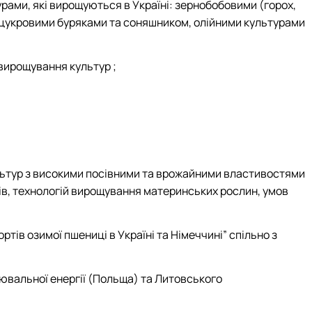
рами, які вирощуються в Україні: зернобобовими (горох,
), цукровими буряками та соняшником, олійними культурами
 вирощування культур ;
льтур з високими посівними та врожайними властивостями
ків, технологій вирощування материнських рослин, умов
ів озимої пшениці в Україні та Німеччині” спільно з
ювальної енергії (Польща) та Литовського