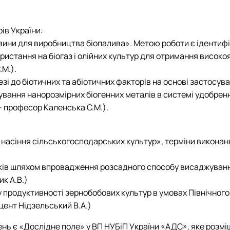
ів України:
ини для виробництва біопалива». Метою роботи є ідентифіка
ристання на біогаз і олійних культур для отримання високояк
М.).
незі до біотичних та абіотичних факторів на основі застосу
сування нанорозмірних біогенних металів в системі удобрен
 - професор Каленська С.М.).
о насіння сільськогосподарських культур», терміни викона
яків шляхом впровадження розсадного способу висаджуванн
к А.В.)
у продуктивності зернобобових культур в умовах Північного 
ент Нідзельський В.А.)
 є «Дослідне поле» у ВП НУБіП України «АДС», яке розміщ