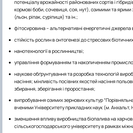
потенціалу врожайності районованих сортів і гібрид
кормові боби, сочевиця, соя, нут), озимими та ярим
(льон, ріпак, суріпиця) та ін.;
фітосировина – альтернативні енергетичні джерела ві
стійкість рослин в онтогенезі до стресових біотичних
нанотехнології в рослинництві;
управління формуванням та накопиченням промислов
наукове обґрунтування та розробка технологій виро
насіння; мінливість посівних якостей насіння польо
збирання, зберігання і проростання;
випробування озимих зернових культур “Порівняльна 
вченими Університету прикладних наук (м. Анхальт, 
зменшення впливу виробництва біопалива на харчови
сільськогосподарського університету в рамках між