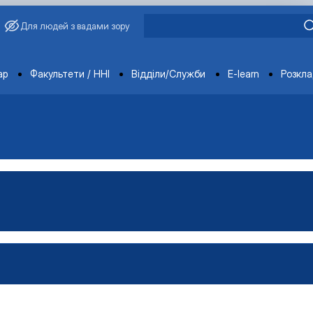
Для людей з вадами зору
ments
ар
Факультети / ННІ
Відділи/Служби
E-learn
Розкл
имиріна
Бакалавр"
аївна
Магістр"