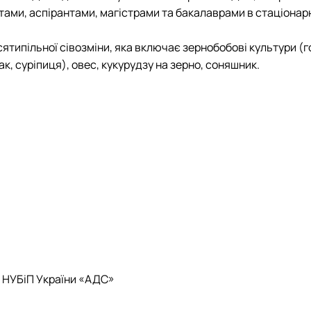
ами, аспірантами, магістрами та бакалаврами в стаціонарн
сятипільної сівозміни, яка включає зернобобові культури (г
пак, суріпиця), овес, кукурудзу на зерно, соняшник.
П НУБіП України «АДС»