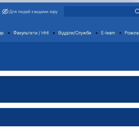
Для людей з вадами зору
ments
ар
Факультети / ННІ
Відділи/Служби
E-learn
Розкл
имиріна
Бакалавр"
аївна
Магістр"