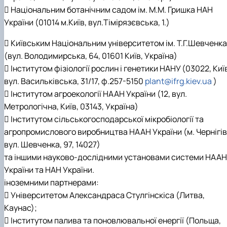
 Національним ботанічним садом ім. М.М. Гришка НАН
України (01014 м.Київ, вул.Тімірязєвська, 1.)
 Київським Національним університетом ім. Т.Г.Шевченка
(вул. Володимирська, 64, 01601 Київ, Україна)
 Інститутом фізіології рослин і генетики НАНУ (03022, Киї
вул. Васильківська, 31/17, ф.257-5150
plant@ifrg.kiev.ua
)
 Інститутом агроекології НААН України (12, вул.
Метрологічна, Київ, 03143, Україна)
 Інститутом сільськогосподарської мікробіології та
агропромислового виробництва НААН України (м. Чернігів
вул. Шевченка, 97, 14027)
та іншими науково-дослідними установами системи НААН
України та НАН України.
іноземними партнерами:
 Університетом Александраса Стулгінскіса (Литва,
Каунас);
 Інститутом палива та поновлювальної енергії (Польща,