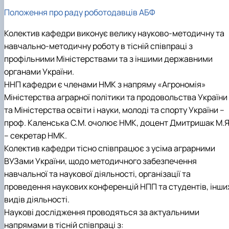
Підручники, навчальні посібники та методи
Наукові публікації студентів
Положення про раду роботодавців АБФ
рекомендації для ОС "Бакалавр"
Меморандуми, договори про співпрацю
Колектив кафедри виконує велику науково-методичну та
навчально-методичну роботу в тісній співпраці з
профільними Міністерствами та з іншими державними
органами України.
ННП кафедри є членами НМК з напряму «Агрономія»
Міністерства аграрної політики та продовольства України
та Міністерства освіти і науки, молоді та спорту України –
проф. Каленська С.М. очолює НМК, доцент Дмитришак М.Я
– секретар НМК.
Колектив кафедри тісно співпрацює з усіма аграрними
ВУЗами України, щодо методичного забезпечення
навчальної та наукової діяльності, організації та
проведення наукових конференцій НПП та студентів, інши
видів діяльності.
Наукові дослідження проводяться за актуальними
напрямами в тісній співпраці з: