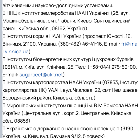
вітчизняними науково-дослідними установами:
 ННЦ «Інститут землеробства НААН України» (2б, вул.
Машинобудівників, смт. Чабани, Києво-Святошинський
район, Київська обл., 08162, Україна)
 Інститутом кормів НААН України (проспект Юності, 16,
Вінниця, 21100, Україна, (380-432) 46-41-16. E-mail:
fri@ma
l.vinnica.ua
)
 Інститутом біоенергетичних культур і цукрових буряків
(03141, м. Київ, вул. Клінічна, 25. Тел.: (+38-044) 275-50-00,
E-mail:
sugarbeet@ukr.net
)
 Інститутом картоплярства НААН України (07853, Iнститу
картоплярства (IК) УААН, вул. Чкалова, 22, смт Немішаєве
Бородянський район, Київська область)
 Миронівським інститутом пшениці ім. В.М.Ремесла НААН
України (Центральна вул., корп.2, Центральне, Київська
обл., 08853)
 Українською державною насіннєвою інспекцією (3190,
Україна, м. Київ, вул. Баумана 9/12, 5 поверх)