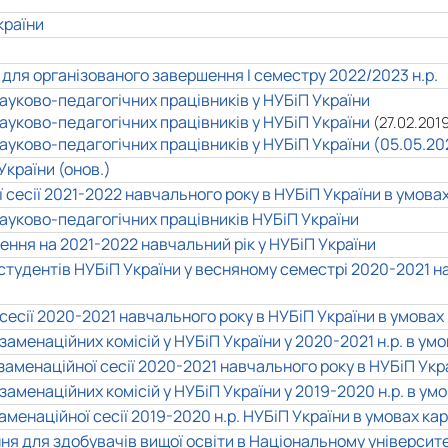
країни
для організованого завершення І семестру 2022/2023 н.р.
ауково-педагогічних працівників у НУБіП України
ауково-педагогічних працівників у НУБіП України
(27.02.201
ауково-педагогічних працівників у НУБіП України
(05.05.20
України (онов.)
 сесії 2021-2022 навчального року в НУБіП України в умов
ауково-педагогічних працівників НУБіП України
ня на 2021-2022 навчальний рік у НУБіП України
тудентів НУБіП України у весняному семестрі 2020-2021 н
сесії 2020-2021 навчального року в НУБіП України в умовах
аменаційних комісій у НУБіП України у 2020-2021 н.р. в ум
аменаційної сесії 2020-2021 навчального року в НУБіП Укр
заменаційних комісій у НУБіП України
у 2019-2020 н.р.
в умо
менаційної сесії 2019-2020 н.р. НУБіП України в умовах ка
я для здобувачів вищої освіти в Національному університе