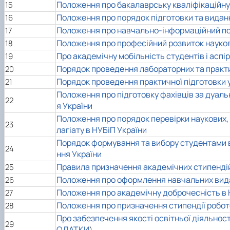
Положення про бакалаврську кваліфікаційну 
15
Положення про порядок підготовки та виданн
16
Положення про навчально-інформаційний по
17
Положення про професійний розвиток науков
18
Про академічну мобільність студентів і аспі
19
Порядок проведення лабораторних та практи
20
Порядок проведення практичної підготовки 
21
Положення про підготовку фахівців за дуаль
22
я України
Положення про порядок перевірки наукових, 
23
лагіату в НУБіП України
Порядок формування та вибору студентами ви
24
ння України
Правила призначення академічних стипендій
25
Положення про оформлення навчальних видан
26
Положення про академічну доброчесність в 
27
Положення про призначення стипендії робот
28
Про забезпечення якості освітньої діяльност
29
ОДАТКИ
)