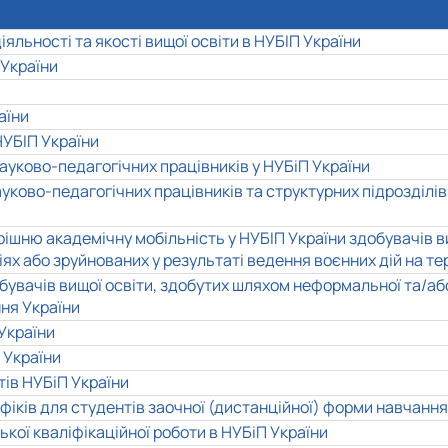
яльності та якості вищої освіти в НУБІП України
 України
аїни
УБІП України
ауково-педагогічних працівників у НУБіП України
ауково-педагогічних працівників та структурних підрозділі
шню академічну мобільність у НУБІП України здобувачів вищо
х або зруйнованих у результаті ведення воєнних дій на тер
увачів вищої освіти, здобутих шляхом неформальної та/або
ння України
України
 України
тів
НУБіП України
ків для студентів заочної (дистанційної) форми навчання 
ької кваліфікаційної роботи в НУБіП України