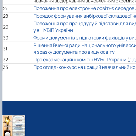
навчання за державним замовленням окремих ка
Положення про електронне освітнє середов
27
Порядок формування вибіркової складової на
28
Положення про процедуру й підстави для ви
29
у в НУБіП України
Форми документів з підготовки фахівців у в
30
Рішення Вченої ради Національного універси
31
я зразку документа про вищу освіту
Про екзаменаційні комісіїї
НУБіП України
До
32
(
Про огляд-конкурс на кращий навчальний к
33