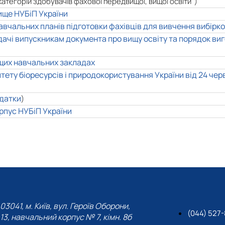
тегорій здобувачів фахової передвищої, вищої освіти")
ище НУБіП України
вчальних планів підготовки фахівців для вивчення вибірко
дачі випускникам документа про вищу освіту та порядок ви
ищих навчальних закладах
тету біоресурсів і природокористування України від 24 чер
датки
)
орпус
НУБіП України
03041, м. Київ, вул. Героїв Оборони,
(044) 527
13, навчальний корпус № 7, кімн. 8б