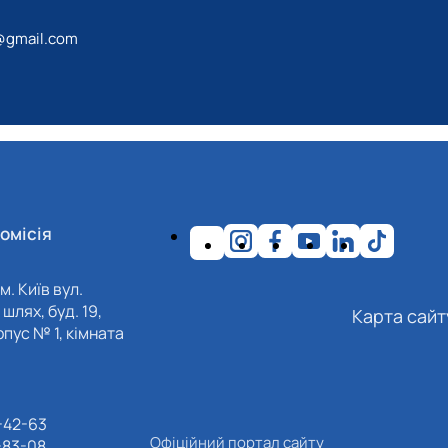
@gmail.com
омісія
м. Київ вул.
шлях, буд. 19,
Карта сайт
пус № 1, кімната
-42-63
Офіційний портал сайту
-83-08