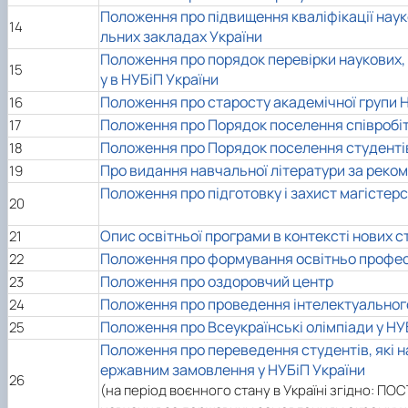
Положення про підвищення кваліфікації наук
14
льних закладах України
Положення про порядок перевірки наукових, 
15
у в НУБіП України
Положення про старосту академічної групи 
16
Положення про Порядок поселення спiвробiт
17
Положення про Порядок поселення студентів 
18
Про видання навчальної літератури за реко
19
Положення про підготовку і захист магістерс
20
Опис освітньої програми в контексті нових с
21
Положення про формування освітньо профес
22
Положення про оздоровчий центр
23
Положення про проведення інтелектуального
24
Положення про Всеукраїнські олімпіади у НУ
25
Положення про переведення студентів, які на
ержавним замовлення у НУБіП України
26
(на період воєнного стану в Україні згідно: П