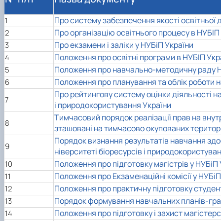
Про систему забезпечення якості освітньої ді
1
Про організацію освітнього процесу в НУБІП
2
Про екзамени і заліки у НУБіП України
3
Положення про освітні програми в НУБІП Укр
4
Положення про навчально-методичну раду Н
5
Положення про планування та облік роботи н
6
Про рейтингову систему оцінки діяльності н
7
і природокористування України
Тимчасовий порядок реалізації прав на внутрі
8
зташовані на тимчасово окупованих територія
Порядок визнання результатів навчання здоб
9
ніверситеті біоресурсів і природокористува
Положення про підготовку магістрів у НУБіП 
10
Положення про Екзаменаційні комісії у НУБіП
11
Положення про
практичну підготовку студен
12
Порядок формування навчальних планів-графі
13
Положення про підготовку і захист магістерс
14