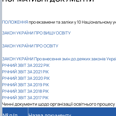
Навчальна робота
Навчальна практика
Студентський науковий гурток "Дистанційні технологі
Телефони гарячих ліній
Наукова робота
Кураторська робота
Студентський науковий гурток "Насіннєзнавець"
Рекомендації дій при виникнені надзвичайних ситуацій
Фотогалерея
Навчально-методичне забезпечення кафедри
Студентський науковий гурток "Інноваційні технології
Академічна доброчесність, антикорупційна програма,
Матеріально-технічне забезпечення
Аспірантура
Студентський науковий гурток "Малопоширені кормові
ПОЛОЖЕННЯ
про екзамени та заліки у 10 Національному у
Навчальні та науково-дослідні лабораторії
Наука бізнесу
ЗАКОН УКРАЇНИ ПРО ВИЩУ ОСВІТУ
Профорієнтаційна діяльність кафедри
Публікації
Графік роботи НПП
Конференції
ЗАКОН УКРАЇНИ ПРО ОСВІТУ
Наукові публікації студентів
Меморандуми, договори про співпрацю
ЗАКОН УКРАЇНИ Про внесення змін до деяких законів Украї
РІЧНИЙ ЗВІТ ЗА 2022 РІК
РІЧНИЙ ЗВІТ ЗА 2021 РІК
РІЧНИЙ ЗВІТ ЗА 2020 РІК
РІЧНИЙ ЗВІТ ЗА 2019 РІК
РІЧНИЙ ЗВІТ ЗА 2018 РІК
РІЧНИЙ ЗВІТ ЗА 2017 РІК
Чинні документи щодо організації освітнього процесу 
№ п/п
Назва документу