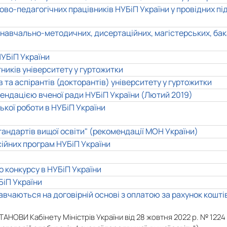
ово-педагогічних працівників НУБіП України у провідних пі
навчально-методичних, дисертаційних, магістерських, бака
НУБіП України
ників університету у гуртожитки
та аспірантів (докторантів) університету у гуртожитки
мендацією вченої ради НУБіП України (Лютий 2019)
ької роботи в НУБіП України
тандартів вищої освіти" (рекомендації МОН України)
ійних програм НУБіП України
 конкурсу в НУБіП України
БіП України
вчаються на договірній основі з оплатою за рахунок коштів
ОСТАНОВИ Кабінету Міністрів України від 28 жовтня 2022 р. № 1