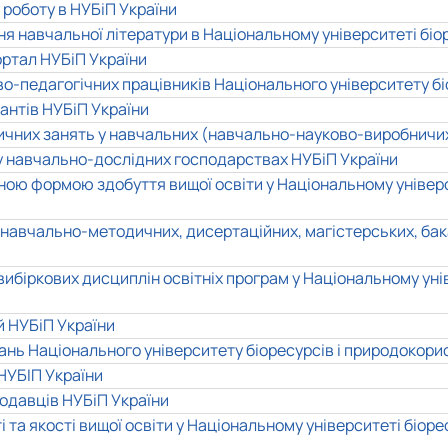
роботу в НУБіП України
я навчальної літератури в Національному університеті біо
ртал НУБіП України
о-педагогічних працівників Національного університету бі
рантів НУБіП України
чних занять у навчальних (навчально-науково-виробничих
у навчально-дослідних господарствax НУБіП України
ною формою здобуття вищої освіти у Національному універс
навчально-методичних, дисертаційних, магістерських, бака
біркових дисциплін освітніх програм у Національному унів
 НУБіП України
ь Національного університету біоресурсів і природокори
НУБІП України
одавців НУБіП України
і
та якості вищої освіти у Національному університеті біор