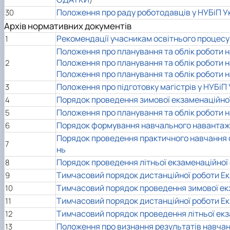
Положення про раду роботодавців у НУБіП У
30
Архів нормативних документів
Рекомендації учасникам освітнього процесу 
1
Положення про планування та облік роботи н
Положення про планування та облік роботи н
2
Положення про планування та облік роботи н
Положення про підготовку магістрів у НУБіП 
3
Порядок проведення зимової екзаменаційної
4
Положення про планування та облік роботи н
5
Порядок формування навчального навантажен
6
Порядок проведення практичного навчання с
7
нь
Порядок проведення літньої екзаменаційної 
8
Тимчасовий порядок дистанційної роботи Екз
9
Тимчасовий порядок проведення зимової екз
10
Тимчасовий порядок дистанційної роботи Ек
11
Тимчасовий порядок проведення літньої екза
12
Положення про визнання результатів навчанн
13