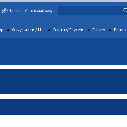
Для людей з вадами зору
ments
ар
Факультети / ННІ
Відділи/Служби
E-learn
Розкл
имиріна
Бакалавр"
аївна
Магістр"