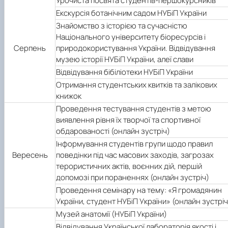
Урочиста посвята студентів-першокурсників
Підручники, навчальні посібники та методи
Наукові публікації студентів
Екскурсія ботанічним садом НУБіП України
рекомендації для ОС "Бакалавр"
Меморандуми, договори про співпрацю
Знайомство з історією та сучасністю
Національного університету біоресурсів і
Серпень
природокористування України. Відвідування
музею історії НУБіП України, алеї слави
Відвідування бібіліотеки НУБіП України
Отримання студентських квитків та залікових
книжок
Проведення тестування студентів з метою
виявлення рівня їх творчої та спортивної
обдарованості (онлайн зустріч)
Інформування студентів групи щодо правил
Вересень
поведінки під час масових заходів, загрозах
терористичних актів, воєнних дій, першій
допомозі при пораненнях (онлайн зустріч)
Проведення семінару на тему: «Я громадянин
України, студент НУБіП України» (онлайн зустріч
Музей анатомії (НУБіП України)
Відвідування Української лабораторія якості і