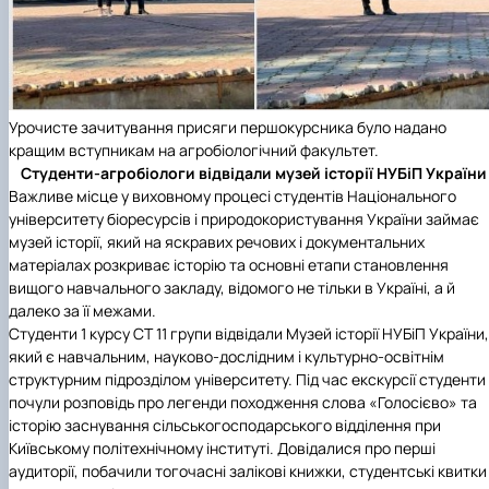
Урочисте зачитування присяги першокурсника було надано
кращим вступникам на агробіологічний факультет.
Студенти-агробіологи відвідали музей історії НУБіП України
Важливе місце у виховному процесі студентів Національного
університету біоресурсів і природокористування України займає
музей історії, який на яскравих речових і документальних
матеріалах розкриває історію та основні етапи становлення
вищого навчального закладу, відомого не тільки в Україні, а й
далеко за її межами.
Студенти 1 курсу СТ 11 групи відвідали Музей історії НУБіП України,
який є навчальним, науково-дослідним і культурно-освітнім
структурним підрозділом університету. Під час екскурсії студенти
почули розповідь про легенди походження слова «Голосієво» та
історію заснування сільськогосподарського відділення при
Київському політехнічному інституті. Довідалися про перші
аудиторії, побачили тогочасні залікові книжки, студентські квитки