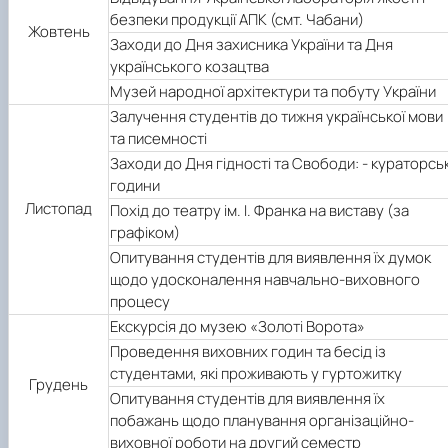
безпеки продукції АПК (смт. Чабани)
Жовтень
Заходи до Дня захисника України та Дня
українського козацтва
Музей народної архітектури та побуту України
Залучення студентів до тижня української мови
та писемності
Заходи до Дня гідності та Свободи: - кураторськ
години
Листопад
Похід до театру ім. І. Франка на виставу (за
графіком)
Опитування студентів для виявлення їх думок
щодо удосконалення навчально-виховного
процесу
Екскурсія до музею «Золоті Ворота»
Проведення виховних годин та бесід із
студентами, які проживають у гуртожитку
Грудень
Опитування студентів для виявлення їх
побажань щодо планування організаційно-
виховної роботи на другий семестр