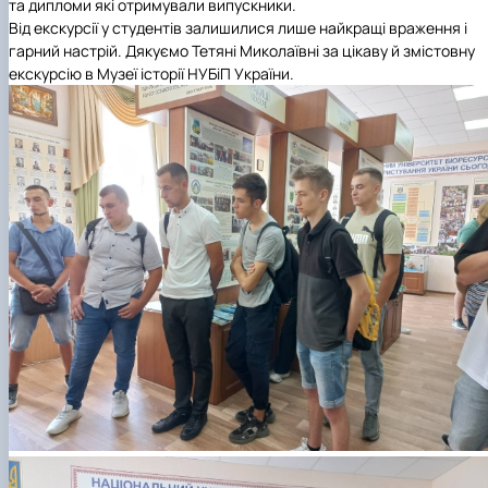
та дипломи які отримували випускники.
Від екскурсії у студентів залишилися лише найкращі враження і
гарний настрій. Дякуємо Тетяні Миколаївні за цікаву й змістовну
екскурсію в Музеї історії НУБіП України.