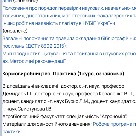
аїни
(оновлене)
Підручники, навчальні посібники та методи
Наукові публікації студентів
Положення про порядок перевірки наукових, навчально-м
рекомендації для ОС "Бакалавр"
Меморандуми, договори про співпрацю
тодичних, дисертаційних, магістерських, бакалаврських т
інших робіт на наявність плагіату в НУБіП України
(оновлене)
Загальні положення та правила складання бібліографічни
посилань (ДСТУ 8302:2015)
;
Міжнародні стилі цитування та посилання в наукових робо
ах. Методичні рекомендації
Кормовиробництво. Практика (1 курс, ознайомча)
Відповідальні викладачі: доктор. с.-г. наук, професор
Демидась Г.І., доктор. с.-г. наук, професор Коваленко В.П.,
доцент, кандидат с.-г. наук Бурко Л.М., доцент, кандидат с
г. наук Свистунова І.В.
Агробіологічний факультет, спеціальність "Агрономія".
Матеріали для самостійного вивчення:
Робоча програма п
рактики