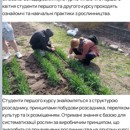
квітня студенти першого та другого курсу проходять
ознайомчі та навчальні практики з рослинництва.
Студенти першого курсу знайомляться з структурою
розсаднику, принципами побудови розсадника, переліком
культур та їх розміщенням. Отримані знання є базою для
систематизації рослин за виробничим принципом, що
знадобиться при вивченні рослинництва на другому курсі.