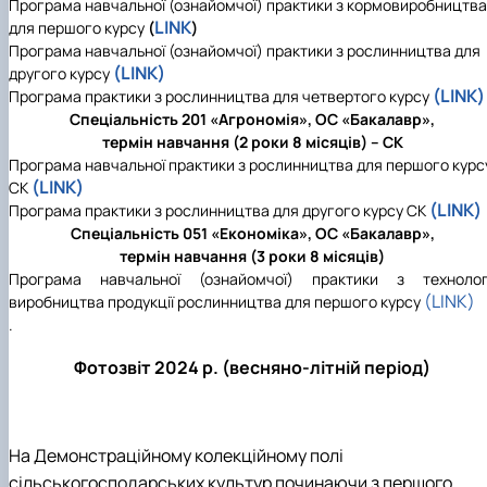
Програма навчальної (ознайомчої) практики з кормовиробництва
LINK
для першого курсу
(
)
Програма навчальної (ознайомчої) практики з рослинництва для
(LINK)
другого курсу
(LINK)
Програма практики з рослинництва для четвертого курсу
Спеціальність 201 «Агрономія», ОС «Бакалавр»,
термін навчання (2 роки 8 місяців) – СК
Програма навчальної практики з рослинництва для першого курс
(LINK)
СК
(LINK)
Програма практики з рослинництва для другого курсу СК
Спеціальність 051 «Економіка», ОС «Бакалавр»,
термін навчання (3 роки 8 місяців)
Програма навчальної (ознайомчої) практики з технологі
(LINK)
виробництва продукції рослинництва для першого курсу
.
Фотозвіт 2024 р. (весняно-літній період)
На Демонстраційному колекційному полі
сільськогосподарських культур починаючи з першого