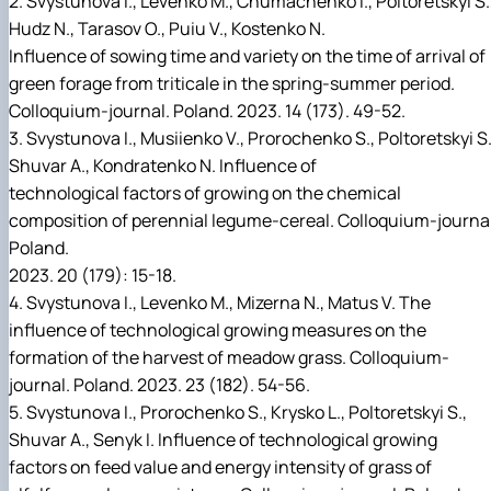
2. Svystunova I., Levenko M., Chumachenko I., Poltoretskyi S.
Підручники, навчальні посібники та методи
Наукові публікації студентів
Hudz N., Tarasov O., Puiu V., Kostenko N.
рекомендації для ОС "Бакалавр"
Меморандуми, договори про співпрацю
Influence of sowing time and variety on the time of arrival of
green forage from triticale in the spring-summer period.
Colloquium-journal. Poland. 2023. 14 (173). 49-52.
3. Svystunova I., Musiienko V., Prorochenko S., Poltoretskyi S.
Shuvar A., Kondratenko N. Influence of
technological factors of growing on the chemical
composition of perennial legume-cereal. Colloquium-journal
Poland.
2023. 20 (179): 15-18.
4. Svystunova I., Levenko M., Mizerna N., Matus V. The
influence of technological growing measures on the
formation of the harvest of meadow grass. Colloquium-
journal. Poland. 2023. 23 (182). 54-56.
5. Svystunova I., Prorochenko S., Krysko L., Poltoretskyi S.,
Shuvar A., Senyk I. Influence of technological growing
factors on feed value and energy intensity of grass of