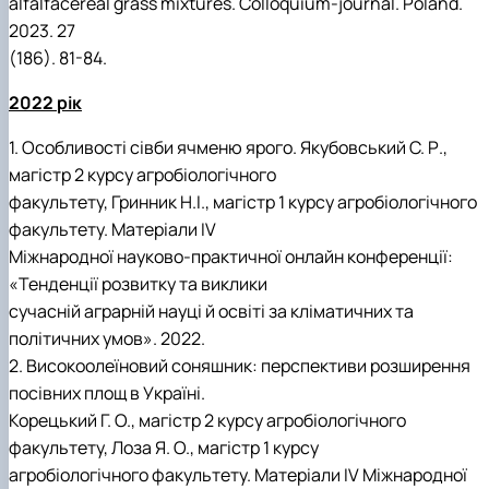
alfalfacereal grass mixtures. Colloquium-journal. Poland.
2023. 27
(186). 81-84.
2022 рік
1. Особливості сівби ячменю ярого. Якубовський С. Р.,
магістр 2 курсу агробіологічного
факультету, Гринник Н.І., магістр 1 курсу агробіологічного
факультету. Матеріали IV
Міжнародної науково-практичної онлайн конференції:
«Тенденції розвитку та виклики
сучасній аграрній науці й освіті за кліматичних та
політичних умов». 2022.
2. Високоолеїновий соняшник: перспективи розширення
посівних площ в Україні.
Корецький Г. О., магістр 2 курсу агробіологічного
факультету, Лоза Я. О., магістр 1 курсу
агробіологічного факультету. Матеріали IV Міжнародної