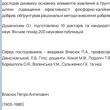
дослідив динаміку основних елементів живлення в ґрунті
шляхи підвищення ефективності фосфорно-калійни
добрив, обґрунтував раціональні методи внесення добрив
Душечкіним О.І. підготовлено 10 докторів та кандидаті
наук. Він має понад 200 наукових публікацій.
Серед послідовників – академік Власюк П.А., професор
Денісієвський, Л.Б. Гіліс, доценти: Хохол М.Ф., Подоліч Т.Я
Боришполь О.Я., Волинська У.М., Сульженко Г.К. та інші.
Власюк Петро Антипович
(1905-1980)