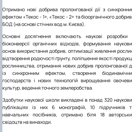
Отримано нові добрива пролонгованої дії з синхронни
ефектом «Текос - 1», «Текос - 2» та біоорганічного добри
БОД (на основі стічних вод м. Києва).
Основні досягнення включають наукові розробки 
біоконверсії органічних відходів, формування наукови
основ використання добрив, оптимізації живлення рослин
відтворення родючості ґрунту, поліпшення якості продукц
рослинництва, отримання нових добрив пролонгованої ді
із синхронним ефектом, створення біодинамічни
господарств і нових технологій вирощування овочеви
культур, ведення точного землеробства.
Здобутки наукової школи викладені в понад 320 наукови
публікаціях із них 6 монографій, 10 підручників т
навчальних посібників, отримано біля 18 авторськи
свідоцтв на винаходи.