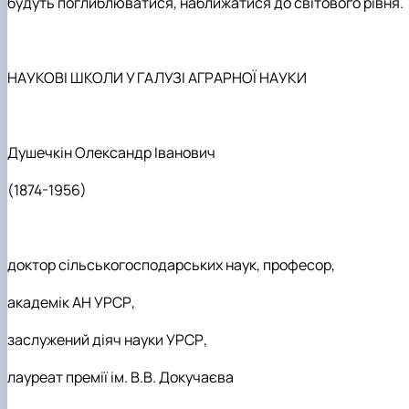
будуть поглиблюватися, наближатися до світового рівня.
НАУКОВІ ШКОЛИ У ГАЛУЗІ АГРАРНОЇ НАУКИ
Душечкін Олександр Іванович
(1874-1956)
доктор сільськогосподарських наук, професор,
академік АН УРСР,
заслужений діяч науки УРСР,
лауреат премії ім. В.В. Докучаєва