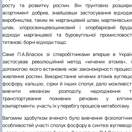
росту та розвитку рослин. Він ґрунтовно розшири
асортимент добрив, знайшовши застосування відхода
виробництва, таким як марганцевий шлам, мартенівськи
шлак, хлоросвинцевоцинковий і хлорбарієвий бруди
відходи марганцевої та буровугільної промисловості
титанові, борні відходи тощо.
Саме П.А.Власюк зі співробітниками вперше в Україн
застосував революційний метод «мічених атомів», і
допомогою якого встановив нові закономірності процесі
живлення рослин. Використання мічених атомів вуглецю
фосфору, кальцію, сірки й інших сполук дало можливіст
вивчити механізм розподілу, надходження т
транспортування поживних речовин у клітинн
компартменти, участь їх у перебігу процесів метаболізму.
Вагомим здобутком вченого було вивчення фізіологічни
особливостей участі сполук фосфору в синтезі вуглеводі