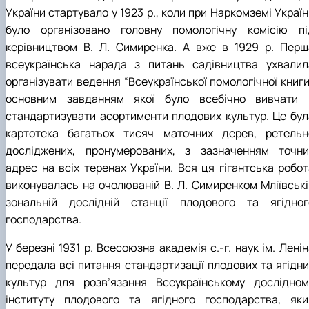
України стартувало у 1923 р., коли при Наркомземі Украї
було організовано головну помологічну комісію пі
керівництвом В. Л. Симиренка. А вже в 1929 р. Перш
всеукраїнська нарада з питань садівництва ухвалил
організувати ведення “Всеукраїнської помологічної книги
основним завданням якої було всебічно вивчати 
стандартизувати асортименти плодових культур. Це бул
картотека багатьох тисяч маточних дерев, ретельн
досліджених, пронумерованих, з зазначенням точни
адрес на всіх теренах України. Вся ця гігантська робот
виконувалась на очолюваній В. Л. Симиренком Мліївські
зональній дослідній станції плодового та ягідног
господарства.
У березні 1931 р. Всесоюзна академія с.-г. наук ім. Лені
передала всі питання стандартизації плодових та ягідни
культур для розв’язання Всеукраїнському дослідном
інституту плодового та ягідного господарства, яки