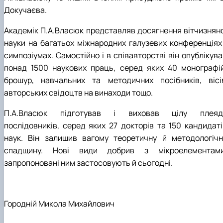
Докучаєва.
Академік П.А.Власюк представляв досягнення вітчизняно
науки на багатьох міжнародних галузевих конференціях 
симпозіумах. Самостійно і в співавторстві він опублікув
понад 1500 наукових праць, серед яких 40 монографій
брошур, навчальних та методичних посібників, вісі
авторських свідоцтв на винаходи тощо.
П.А.Власюк підготував і виховав цілу плеяд
послідовників, серед яких 27 докторів та 150 кандидаті
наук. Він залишив вагому теоретичну й методологічн
спадщину. Нові види добрив з мікроелементами
запропоновані ним застосовують й сьогодні.
Городній Микола Михайлович