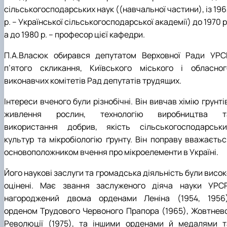
сільськогосподарських наук ((навчальної частини), із 19
р. – Української сільськогосподарської академії) до 1970 р
а до 1980 р. – професор цієї кафедри.
П.А.Власюк обирався депутатом Верховної Ради УРС
п’ятого скликання, Київського міського і обласног
виконавчих комітетів Рад депутатів трудящих.
Інтереси вченого були різнобічні. Він вивчав хімію грунті
живлення рослин, технологію виробництва т
використання добрив, якість сільськогосподарськи
культур та мікробіологію ґрунту. Він поправу вважаєтьс
основоположником вчення про мікроелементи в Україні.
Його наукові заслуги та громадська діяльність були висо
оцінені. Має звання заслуженого діяча науки УРСР
нагороджений двома орденами Леніна (1954, 1956)
орденом Трудового Червоного Прапора (1965), Жовтнево
Революції (1975), та іншими орденами й медалями т