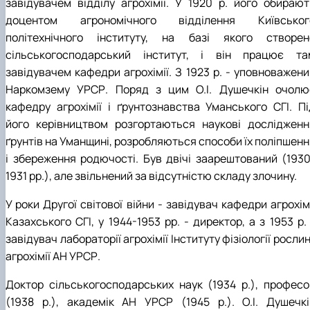
завідувачем відділу агрохімії. У 1920 р. його обирают
доцентом агрономічного відділення Київськог
політехнічного інституту, на базі якого створен
сільськогосподарський інститут, і він працює та
завідувачем кафедри агрохімії. З 1923 р. - уповноважени
Наркомзему УРСР. Поряд з цим О.І. Душечкін очолю
кафедру агрохімії і ґрунтознавства Уманського СГІ. Пі
його керівництвом розгортаються наукові дослідженн
ґрунтів на Уманщині, розробляються способи їх поліпшенн
і збереження родючості. Був двічі заарештований (1930
1931 рр.), але звільнений за відсутністю складу злочину.
У роки Другої світової війни - завідувач кафедри агрохім
Казахського СГІ, у 1944-1953 рр. - директор, а з 1953 р.
завідувач лабораторії агрохімії Інституту фізіології рослин
агрохімії АН УРСР.
Доктор сільськогосподарських наук (1934 р.), професо
(1938 р.), академік АН УРСР (1945 р.). О.І. Душечкі