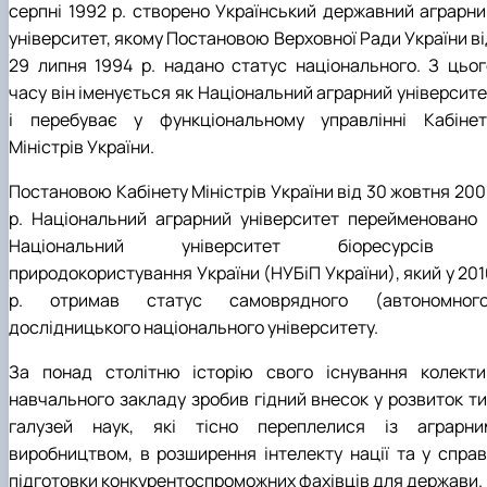
серпні 1992 р. створено Український державний аграрни
університет, якому Постановою Верховної Ради України ві
29 липня 1994 р. надано статус національного. З цьог
часу він іменується як Національний аграрний університе
і перебуває у функціональному управлінні Кабінет
Міністрів України.
Постановою Кабінету Міністрів України від 30 жовтня 200
р. Національний аграрний університет перейменовано 
Національний університет біоресурсів 
природокористування України (НУБіП України), який у 201
р. отримав статус самоврядного (автономного
дослідницького національного університету.
За понад столітню історію свого існування колекти
навчального закладу зробив гідний внесок у розвиток ти
галузей наук, які тісно переплелися із аграрни
виробництвом, в розширення інтелекту нації та у справ
підготовки конкурентоспроможних фахівців для держави.