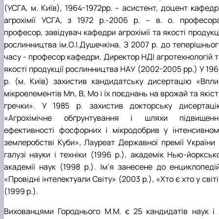
(УСГА, м. Київ), 1964-1972рр. – асистент, доцент кафедр
агрохімії УСГА, з 1972 р.-2006 р. – в. о. професора
професор, завідувач кафедри агрохімії та якості продукц
рослинництва ім.О.І.Душечкіна. З 2007 р. до теперішньог
часу - професор кафедри. Директор НДІ агротехнологій т
якості продукції рослинництва НАУ (2002-2005 рр.) У 196
р. (м. Київ) захистив кандидатську дисертацію «Впли
мікроелементів Mn, В, Мо і їх поєднань на врожай та якіс
гречки». У 1985 р. захистив докторську дисертаці
«Агрохімічне обґрунтування і шляхи підвищенн
ефективності фосфорних і мікродобрив у інтенсивном
землеробстві Куби», Лауреат Державної премії України 
галузі науки і техніки (1996 р.), академік Нью-йорксько
академії наук (1998 р.). Ім’я занесене до енциклопедій
«Провідні інтелектуали Світу» (2003 р.), «Хто є хто у світ
(1999 р.).
Вихованцями Городнього М.М. є 25 кандидатів наук і 