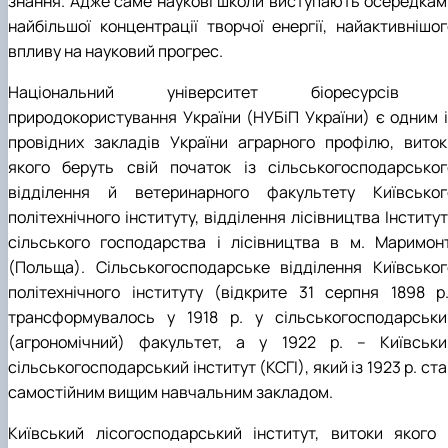
знання. Адже саме наукові школи виступають осередкам
Кафедра рослинництва
найбільшої концентрації творчої енергії, найактивнішог
Кафедра садівництва ім. проф. В.Л. Симиренка
впливу на науковий прогрес.
Кафедра технології зберігання, переробки та
стандартизації продукції рослинницт…
Національний університет біоресурсів 
Вчена рада агробіологічного факультету
природокористування України (НУБіП України) є одним і
Колегіальні органи
Рада роботодавців агробіологічного
провідних закладів України аграрного профілю, виток
факультету
якого беруть свій початок із сільськогосподарськог
Рада аспірантів агробіологічного
відділення й ветеринарного факультету Київськог
факультету
політехнічного інституту, відділення лісівництва Інститу
Сенат студентської організації
сільського господарства і лісівництва в м. Маримонт
агробіологічного факультету
Рада молодих вчених НДІ рослинництва та
(Польща). Сільськогосподарське відділення Київськог
ґрунтознавства агробіологічного факульт…
політехнічного інституту (відкрите 31 серпня 1898 р.
трансформувалось у 1918 р. у сільськогосподарськи
(агрономічний) факультет, а у 1922 р. – Київськи
сільськогосподарський інститут (КСГІ), який із 1923 р. ст
самостійним вищим навчальним закладом.
Київський лісогосподарський інститут, витоки якого 