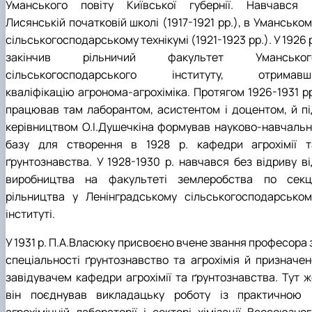
Уманського повіту Київської губернії. Навчався 
Лисянській початковій школі (1917-1921 рр.), в Умансько
сільськогосподарському технікумі (1921-1923 рр.). У 1926 
закінчив рільничий факультет Уманськог
сільськогосподарського інституту, отримавш
кваліфікацію агронома-агрохіміка. Протягом 1926-1931 рр
працював там лаборантом, асистентом і доцентом, й пі
керівництвом О.І.Душечкіна формував науково-навчальн
базу для створення в 1928 р. кафедри агрохімії т
ґрунтознавства. У 1928-1930 р. навчався без відриву ві
виробництва на факультеті землеробства по секці
рільництва у Ленінградському сільськогосподарськом
інституті.
У 1931 р. П.А.Власюку присвоєно вчене звання професора 
спеціальності ґрунтознавство та агрохімія й призначен
завідувачем кафедри агрохімії та ґрунтознавства. Тут ж
він поєднував викладацьку роботу із практичною 