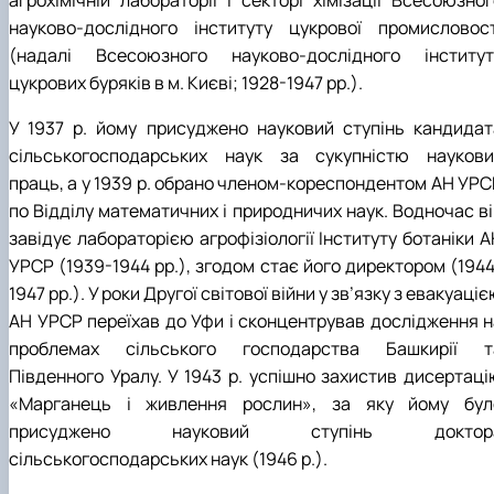
агрохімічній лабораторії і секторі хімізації Всесоюзног
науково-дослідного інституту цукрової промисловост
(надалі Всесоюзного науково-дослідного інститут
цукрових буряків в м. Києві; 1928-1947 рр.).
У 1937 р. йому присуджено науковий ступінь кандидат
сільськогосподарських наук за сукупністю наукови
праць, а у 1939 р. обрано членом-кореспондентом АН УРС
по Відділу математичних і природничих наук. Водночас ві
завідує лабораторією агрофізіології Інституту ботаніки 
УРСР (1939-1944 рр.), згодом стає його директором (1944
1947 рр.). У роки Другої світової війни у зв’язку з евакуаці
АН УРСР переїхав до Уфи і сконцентрував дослідження н
проблемах сільського господарства Башкирії т
Південного Уралу. У 1943 р. успішно захистив дисертаці
«Марганець і живлення рослин», за яку йому бул
присуджено науковий ступінь доктор
сільськогосподарських наук (1946 р.).