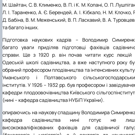
М. Шайтан, С. В. Клименко, В. П. і К. М. Копані, О. П. Лушпіга
Л. І. Тараненко, А. Є. Берендей, А. І. Кібкало, Н. М. Клочко, 
Д. Бабіна, В. М. Меженський, В. П. Ласкавий, В. А. Туровце
та багато інших.
Підготовка наукових кадрів – Володимир Симиренк
багато уваги приділяв підготовці фахівців садівничо
справи. Ще з 1920 р. він почав читати курс лекцій 
Одеській школі садівництва, а вже наступного року бу
обраний професором плодівництва та інтенсивних культу
Уманського і Полтавського сільськогосподарськи
інститутів. У 1926 – 1932 рр. був професором і завідувач
кафедри плодоовочівництва Київського сільгоспінститут
(нині – кафедра садівництва НУБіП України).
опираючись на наукову спадщину Володимира Симиренка
кафедра садівництва нині готує не лиш
висококваліфікованих фахівців для садівничої галуз