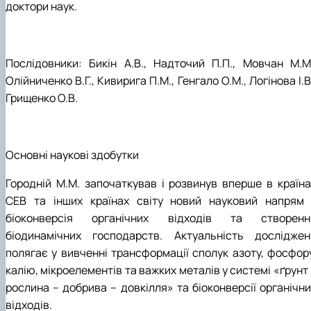
доктори наук.
Послідовники: Бикін А.В., Надточий П.П., Мовчан М.М.
Олійниченко В.Г., Кивирига П.М., Генгало О.М., Логінова І.В
Грищенко О.В.
Основні наукові здобутки
Городній М.М. започаткував і розвинув вперше в країна
СЕВ та інших країнах світу новий науковий напрям 
біоконверсія органічних відходів та створенн
біодинамічних господарств. Актуальність досліджен
полягає у вивченні трансформації сполук азоту, фосфору
калію, мікроелементів та важких металів у системі «ґрунт
рослина – добрива – довкілля» та біоконверсії органічни
відходів.