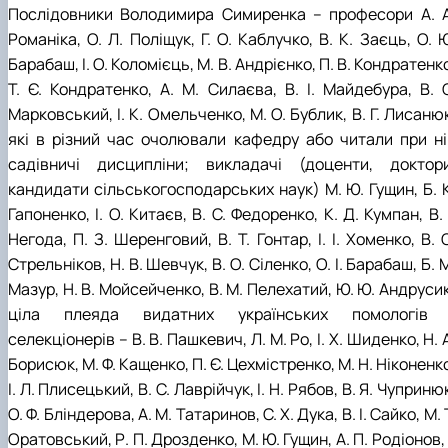
Послідовники Володимира Симиренка – професори А. А
Романіка, О. Л. Поліщук, Г. О. Каблучко, В. К. Заєць, О. 
Барабаш, І. О. Коломієць, М. В. Андрієнко, П. В. Кондратенк
Т. Є. Кондратенко, А. М. Силаєва, В. І. Майдебура, В. С
Марковський, І. К. Омельченко, М. О. Бублик, В. Г. Лисаню
які в різний час очолювали кафедру або читали при ні
садівничі дисципліни; викладачі (доценти, доктори
кандидати сільськогосподарських наук) М. Ю. Гущин, Б. К
Гапоненко, І. О. Китаєв, В. С. Федоренко, К. Д. Кумпан, В. 
Негода, П. З. Шеренговий, В. Т. Гонтар, І. І. Хоменко, В. 
Стрельніков, Н. В. Шевчук, В. О. Сіленко, О. І. Барабаш, Б. 
Мазур, Н. В. Мойсейченко, В. М. Пелехатий, Ю. Ю. Андруси
ціла плеяда видатних українських помологів 
селекціонерів – В. В. Пашкевич, Л. М. Ро, І. Х. Шиденко, Н. 
Борисюк, М. Ф. Кащенко, П. Є. Цехмістренко, М. Н. Ніконенк
І. Л. Плисецький, В. С. Лаврійчук, І. Н. Рябов, В. Я. Чуприню
О. Ф. Бліндерова, А. М. Татаринов, С. Х. Дука, В. І. Сайко, М. 
Оратовський, Р. П. Дрозденко, М. Ю. Гущин, А. П. Родіонов, 