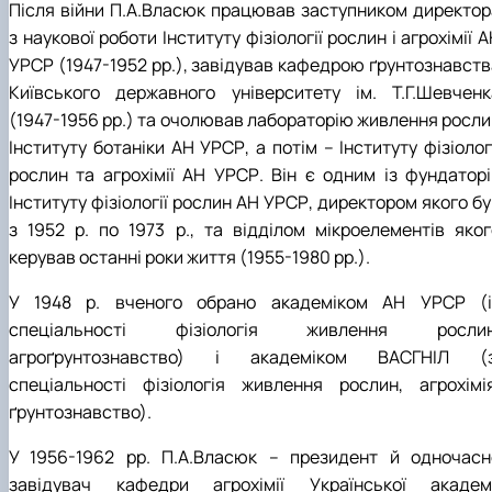
Після війни П.А.Власюк працював заступником директор
з наукової роботи Інституту фізіології рослин і агрохімії 
УРСР (1947-1952 рр.), завідував кафедрою ґрунтознавств
Київського державного університету ім. Т.Г.Шевченк
(1947-1956 рр.) та очолював лабораторію живлення росли
Інституту ботаніки АН УРСР, а потім – Інституту фізіолог
рослин та агрохімії АН УРСР. Він є одним із фундаторі
Інституту фізіології рослин АН УРСР, директором якого б
з 1952 р. по 1973 р., та відділом мікроелементів яког
керував останні роки життя (1955-1980 рр.).
У 1948 р. вченого обрано академіком АН УРСР (і
спеціальності фізіологія живлення рослин
агроґрунтознавство) і академіком ВАСГНІЛ (з
спеціальності фізіологія живлення рослин, агрохімія
ґрунтознавство).
У 1956-1962 рр. П.А.Власюк – президент й одночасн
завідувач кафедри агрохімії Української академі