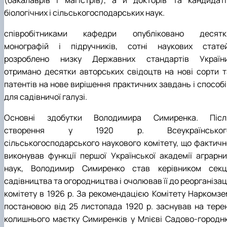
(бакалаврів і магістрів), а й докторів та кандидаті
біологічних і сільськогосподарських наук.
співробітниками кафедри опубліковано десятк
монографій і підручників, сотні наукових статей
розроблено низку Державних стандартів України
отримано десятки авторських свідоцтв на нові сорти т
патентів на нове вирішення практичних завдань і способі
для садівничої галузі.
Основні здобутки Володимира Симиренка. Післ
створення у 1920 р. Всеукраїнськог
сільськогосподарського наукового комітету, що фактичн
виконував функції першої Української академії аграрни
наук, Володимир Симиренко став керівником секці
садівництва та огородництва і очолював її до реорганізац
комітету в 1926 р. За рекомендацією Комітету Наркомзе
постановою від 25 листопада 1920 р. заснував на терен
колишнього маєтку Симиренків у Млієві Садово-городн