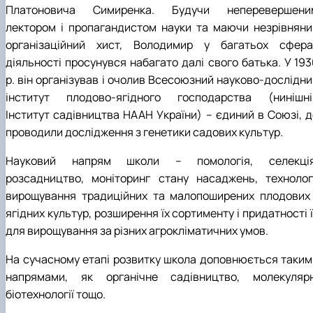
Платоновича Симиренка. Будучи неперевершени
лектором і пропагандистом науки та маючи незрівняни
організаційний хист, Володимир у багатьох сфера
діяльності просунувся набагато далі свого батька. У 193
р. він організував і очолив Всесоюзний науково-дослідни
інститут плодово-ягідного господарства (нинішні
Інститут садівництва НААН України) – єдиний в Союзі, д
проводили дослідження з генетики садових культур.
Науковий напрям школи – помологія, селекція
розсадництво, моніторинг стану насаджень, технологі
вирощування традиційних та малопоширених плодових 
ягідних культур, розширення їх сортименту і придатності 
для вирощування за різних агрокліматичних умов.
На сучасному етапі розвитку школа доповнюється таким
напрямами, як органічне садівництво, молекулярн
біотехнології тощо.