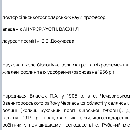
доктор сільськогосподарських наук, професор,
академік АН УРСР,УАСГН, ВАСХНІЛ
лауреат премії ім. В.В. Докучаєва
Наукова школа біологічна роль макро та мікроелементів 
живлені рослин та їх удобрення (заснована 1956 р.)
Народився Власюк П.А. у 1905 р. в с. Чемериськом
Звенигородського району Черкаської області у селянські
родині (колиш. Букський повіт Київської губернії). Д
жовтня 1917 р. працював як сільськогосподарськи
робітник у поміщицькому господарстві с. Рубаний міс