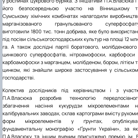
у рослинах цукрового буряка. З ініціативи П.А.Власюка і
його безпосередньою участю на Вінницькому т
Сумському хімічних комбінатах налагодили виробництв
марганізованого гранульованого суперфосфату
виготовили 1800 тис. тонн добрива, яке було використан
під посіви сільськогосподарських культур на площі 12 мл
га. А також дослідні партії боратового, молібденового 
цинкового суперфосфатів, нітроамофоски, карбофоси 
карбоамофоски з марганцем, молібденом, бором, літієм т
цинком, які знайшли широке застосування у сільськом
господарстві.
Колектив дослідників під керівництвом і з участ
П.А.Власюка розробив технологію передпосівног
збагачення насіння кукурудзи мікроелементами н
калібрувальних заводах, склав картограми вмісту рухоми
форм мікроелементів у ґрунтах, опублікува
фундаментальну монографію «Ґрунти України», за як
П.А.Власюку та іншим вченим присуджено премію ім. В