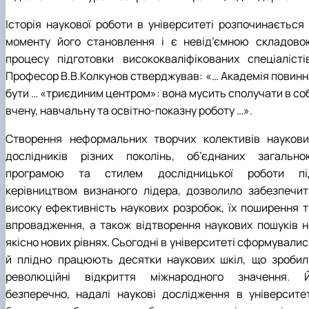
Історія наукової роботи в університеті розпочинається 
моменту його становлення і є невід’ємною складово
процесу підготовки висококваліфікованих спеціалістів
Професор В.В.Колкунов стверджував: «… Академія повинн
бути … «триєдиним центром»: вона мусить сполучати в соб
вчену, навчальну та освітно-показну роботу …».
Створення неформальних творчих колективів наукови
дослідників різних поколінь, об’єднаних загально
програмою та стилем дослідницької роботи пі
керівництвом визнаного лідера, дозволило забезпечит
високу ефективність наукових розробок, їх поширення т
впровадження, а також відтворення наукових пошуків н
якісно нових рівнях. Сьогодні в університеті сформували
й плідно працюють десятки наукових шкіл, що зробил
революційні відкриття міжнародного значення. Й
безперечно, надалі наукові дослідження в університет