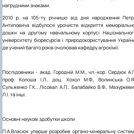
нагрудними знаками.
2010 р. на 105-ту річницю від дня народження Петр
Антиповича відбулося урочисте відкриття меморіально
дошки на другому навчальному корпусі Національног
університету біоресурсів і природокористування України
де учений багато років очолював кафедру агрохімії.
Послідовники - акад. Городній М.М., чл.-кор. Сердюк А.Г
проф. Колоша І.Л., доц. Хохол М.Ф., Волинська О.Я.
Сульженко Г.К., Лісовал А.П., Балабайко В.Ф., Мазуркеви
Л.І. та інші.
Основні наукові здобутки школи
П.А.Власюк уперше розробив органо-мінеральну систем