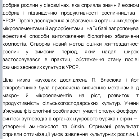
добрив рослин у сівозмінах, яка сприяла значній економі
добрив і підвищенню продуктивності рослинництва 
УРСР. Провів дослідження зі збагачення органічних добри
мікроелементами й адсорбентами і на їх базі запропонува
ефективні способи виготовлення біологічно збагачени
компостів. Створив новий метод оцінки життєздатност
рослин у зимовий період, який надалі широк
застосовувався в практиці обстеження стану посіві
озимих зернових культур в УРСР.
Ціла низка наукових досліджень П. Власюка і йог
співробітників була присвячена вивченню механізмів ді
макро- й мікроелементів на ріст, розвиток т
продуктивність сільськогосподарських культур. Учени
з’ясував фізіологічні особливості участі сполук фосфору
синтезі вуглеводів в органах цукрового буряка і сірки —
утворенні амінокислот та білків. Отримані результат
сприяли оптимізації умов живлення культурних рослин. Ц