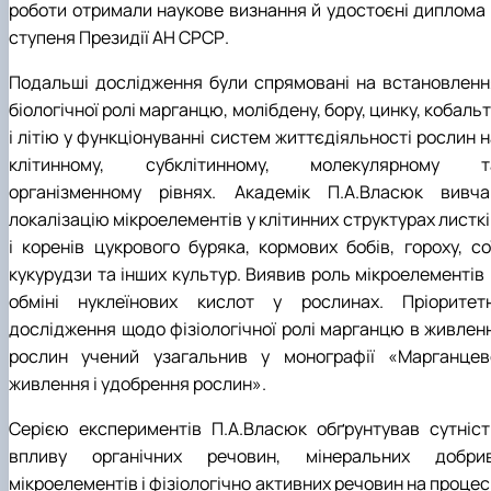
роботи отримали наукове визнання й удостоєні диплома І
ступеня Президії АН СРСР.
Подальші дослідження були спрямовані на встановленн
біологічної ролі марганцю, молібдену, бору, цинку, кобаль
і літію у функціонуванні систем життєдіяльності рослин 
клітинному, субклітинному, молекулярному т
організменному рівнях. Академік П.А.Власюк вивча
локалізацію мікроелементів у клітинних структурах листк
і коренів цукрового буряка, кормових бобів, гороху, сої
кукурудзи та інших культур. Виявив роль мікроелементів 
обміні нуклеїнових кислот у рослинах. Пріоритетн
дослідження щодо фізіологічної ролі марганцю в живленн
рослин учений узагальнив у монографії «Марганцев
живлення і удобрення рослин».
Серією експериментів П.А.Власюк обґрунтував сутніст
впливу органічних речовин, мінеральних добрив
мікроелементів і фізіологічно активних речовин на проце