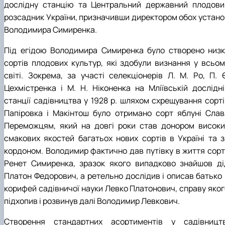
дослідну станцію та Центральний державний плодови
розсадник України, призначивши директором обох устано
Володимира Симиренка.
Під егідою Володимира Симиренка було створено низк
сортів плодових культур, які здобули визнання у всьом
світі. Зокрема, за участі селекціонерів Л. М. Ро, П. Є
Цехмістренка і М. Н. Ніконенка на Мліївській дослідні
станції садівництва у 1928 р. шляхом схрещування сорті
Папіровка і Макінтош було отримано сорт яблуні Слав
Переможцям, який на довгі роки став донором високи
смакових якостей багатьох нових сортів в Україні та з
кордоном. Володимир фактично дав путівку в життя сорт
Ренет Симиренка, зразок якого випадково знайшов ді
Платон Федорович, а ретельно дослідив і описав батько 
корифей садівничої науки Левко Платонович, справу яког
підхопив і розвинув далі Володимир Левкович.
Створення стандартних асортиментів у садівництв