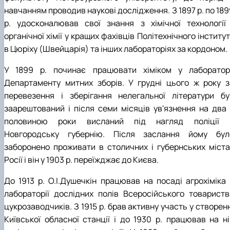
навчанням проводив наукові дослідження. З 1897 р. по 18
р. удосконалював свої знання з хімічної технології 
органічної хімії у кращих фахівців Політехнічного інститу
в Цюріху (Швейцарія) та інших лабораторіях за кордоном.
У 1899 р. починає працювати хіміком у лабораторі
Департаменту митних зборів. У грудні цього ж року з
перевезення і зберігання нелегальної літератури бу
заарештований і після семи місяців ув'язнення на два 
половиною роки висланий під нагляд поліції 
Новгородську губернію. Після заслання йому бул
заборонено проживати в столичних і губернських міста
Росії і він у 1903 р. переїжджає до Києва.
До 1913 р. О.І.Душечкін працював на посаді агрохіміка 
лабораторії дослідних полів Всеросійського товариств
цукрозаводчиків. З 1915 р. брав активну участь у створен
Київської обласної станції і до 1930 р. працював на ні