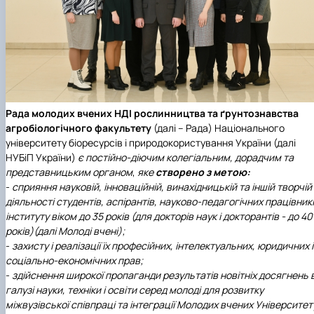
Кафедра рослинництва
Кафедра садівництва ім. проф. В.Л. Симиренка
Кафедра технології зберігання, переробки та
стандартизації продукції рослинницт…
Вчена рада агробіологічного факультету
Колегіальні органи
Рада роботодавців агробіологічного
факультету
Рада молодих вчених НДІ рослинництва та ґрунтознавства
Рада аспірантів агробіологічного
агробіологічного факультету
(далі – Рада) Національного
факультету
університету біоресурсів і природокористування України (далі
Сенат студентської організації
НУБіП України)
є постійно-діючим колегіальним, дорадчим та
агробіологічного факультету
представницьким органом
,
яке
створено з метою:
Рада молодих вчених НДІ рослинництва та
-
сприяння науковій, інноваційній, винахідницькій та іншій творчій
ґрунтознавства агробіологічного факульт…
діяльності студентів, аспірантів, науково-педагогічних працівник
інституту віком до 35 років (для докторів наук і докторантів - до 40
років)(далі Молоді вчені);
-
захисту і реалізації їх професійних, інтелектуальних, юридичних і
соціально-економічних прав;
-
здійснення широкої пропаганди результатів новітніх досягнень 
галузі науки, техніки і освіти серед молоді для розвитку
міжвузівської співпраці та інтеграції Молодих вчених Університет