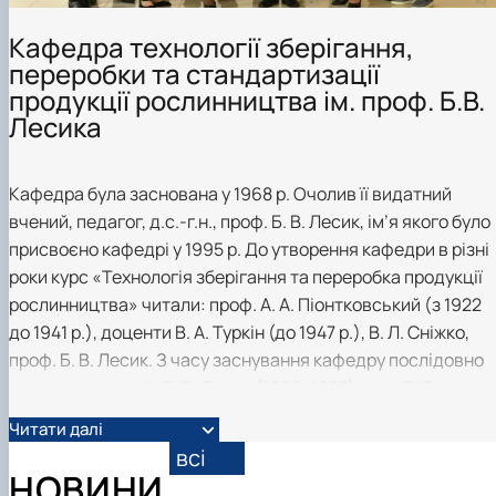
практики
Кафедра технології зберігання,
переробки та стандартизації
продукції рослинництва ім. проф. Б.В.
Лесика
Кафедра була заснована у 1968 р. Очолив її видатний
вчений, педагог, д.с.-г.н., проф. Б. В. Лесик, ім’я якого було
присвоєно кафедрі у 1995 р. До утворення кафедри в різні
роки курс «Технологія зберігання та переробка продукції
рослинництва» читали: проф. А. А. Піонтковський (з 1922
до 1941 р.), доценти В. А. Туркін (до 1947 р.), В. Л. Сніжко,
проф. Б. В. Лесик. З часу заснування кафедру послідовно
очолювали: проф. Б. В. Лесик (1968–1987), доц. В. С.
Хилевич (1987–2002), проф. Г. І. Подпрятов (2002–2004),
Читати далі
доц. Л. Ф. Скалецька (2004–2009), проф. Л. М. Хомічак
всі
(2009–2010). З 2010 р. кафедрою керує проф. Г. І.
НОВИНИ