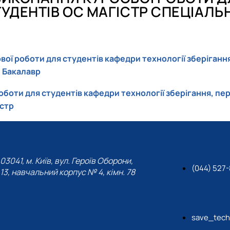
ні технології виробництва, л…
УДЕНТІВ ОС МАГІСТР СПЕЦІАЛЬН
ої роботи для студентів кафедри технології зберігання
С Бакалавр
боти для студентів кафедри технології зберігання, пер
істр
и для студентів ОС Бакалавр т…
03041, м. Київ, вул. Героїв Оборони,
(044) 527
13, навчальний корпус № 4, кімн. 78
save_tech