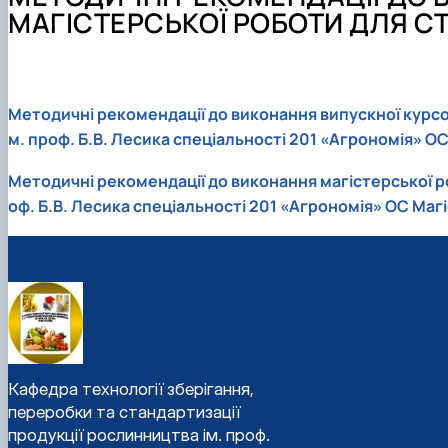
Презентація кафедри
Стандарти вищої освіти
Міжнародна науково-практична конференція «Інновацій
Послуги, які надає кафедра
Телефони гарячих ліній
МАГІСТЕРСЬКОЇ РОБОТИ ДЛЯ СТ
Каталоги освітніх програм
Тези магістрів випуску 2024 року
Зворотній зв'язок
Навчальна робота
Наукова бібліотека
Програми практик
Студентський науковий гурток "Технолог"
Навчальні та науково-дослідні лабораторії
Методичні рекомендації до виконання випускної курсов
Електронні навчальні ресурси
м. проф. Б.В. Лесика спеціальності 201 «Агрономія» О
Профорієнтаційна діяльність кафедри
Методичні рекомендації до виконання магістерської ро
Працевлаштування випускників магістратури
оф. Б.В. Лесика спеціальності 201 «Агрономія» ОС Маг
Виховна робота
Методичні рекомендації до виконання курсової робот
Розклад занять на 2025/2026
Графік відпрацювань навчальних занять та практики
Кафедра технології зберігання,
переробки та стандартизації
продукції рослинництва ім. проф.