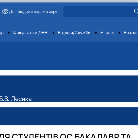
Для людей з вадами зору
ments
ар
Факультети / ННІ
Відділи/Служби
E-learn
Розкл
Б.В. Лесика
ського наукового гуртка "Технолог"
Я СТУДЕНТІВ ОС БАКАЛАВР ТА