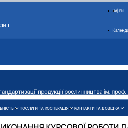
UA
EN
ІВ І
Depart
Календ
тандартизації продукції рослинництва ім. проф. 
ЬНІСТЬ
ПОСЛУГИ ТА КООПЕРАЦІЯ
КОНТАКТИ ТА ДОВІДКА
Керівництво гуртка
Діяльність cтудент
ВИКОНАННЯ КУРСОВОЇ РОБОТИ ДЛ