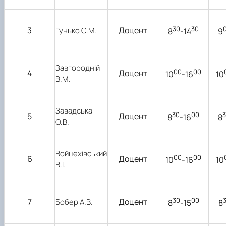
30
30
3
Доцент
Гунько С.М.
8
-14
9
Завгородній
00
00
4
Доцент
10
-16
10
В.М.
Завадська
30
00
5
Доцент
8
-16
8
О.В.
Войцехівський
00
00
6
Доцент
10
-16
10
В.І.
30
00
7
Доцент
Бобер А.В.
8
-15
8