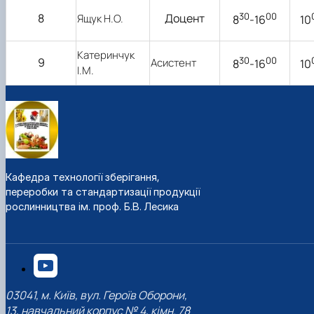
30
00
8
Доцент
Ящук Н.О.
8
-16
10
Катеринчук
30
00
9
Асистент
8
-16
10
І.М.
Кафедра технології зберігання,
переробки та стандартизації продукції
рослинництва ім. проф. Б.В. Лесика
03041, м. Київ, вул. Героїв Оборони,
13, навчальний корпус № 4, кімн. 78