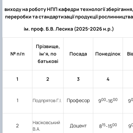
практики
виходу на роботу НПП кафедри технології зберігання
переробки та стандартизації продукції рослинництва
ім. проф. Б.В. Лесика (2025-2026 н.р.)
Прізвище,
№ п/п
ім’я, по
Посада
Понеділок
Ві
батькові
1
2
3
4
00
00
1
Професор
Подпрятов Г.І.
9
-16
9
Насіковський
15
00
2
Доцент
8
-15
9
В.А.