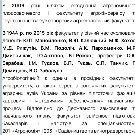
У
2009
році шляхом об'єднання агрономічного
плодоовочевого і факультету агрохімсервісу т
грунтознавства був створений агробіологічний факультет
З 1944 р. по 2015 рік
факультет у різний час очолювали
доценти
Ю.П. Манойленко, В.Ю. Калюжний, М.Ф. Хохол
М.Д. Рижутін, Б.М. Подоліч, А.К. Пархоменко, М.Я
Дмитришак, І.О.Антіпов, В.І.Рожко;
професори
О.Ю
Барабаш, І.М. Гудков, В.П. Гудзь, С.П. Танчик, Г.
Демидась, В.О. Забалуєв.
Агробіологічний є одним із провідних факультеті
університету, а також серед агрономічних факультеті
аграрних вузів України за рівнем підготовки фахівців
кадровим і методичним забезпеченням навчальног
процесу. Відповідно до Державного замовлення т
навчального плану, факультет здійснює підготовк
бакалаврів і магістрів за спеціальностям
201-«Агрономія» і 203- «Садівництво та виноградарство»