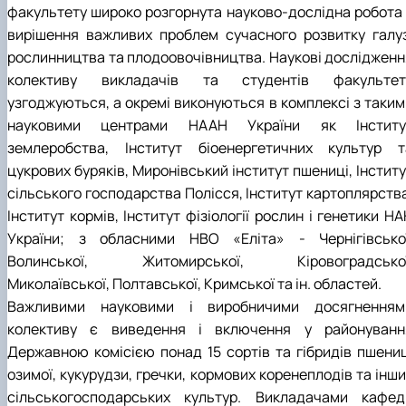
факультету широко розгорнута науково-дослідна робота 
вирішення важливих проблем сучасного розвитку галуз
рослинництва та плодоовочівництва. Наукові дослідженн
колективу викладачів та студентів факультет
узгоджуються, а окремі виконуються в комплексі з таким
науковими центрами НААН України як Інститу
землеробства, Інститут біоенергетичних культур т
цукрових буряків, Миронівський інститут пшениці, Інстит
сільського господарства Полісся, Інститут картоплярства
Інститут кормів, Інститут фізіології рослин і генетики Н
України; з обласними НВО «Еліта» - Чернігівської
Волинської, Житомирської, Кіровоградської
Миколаївської, Полтавської, Кримської та ін. областей.
Важливими науковими і виробничими досягненням
колективу є виведення і включення у районуванн
Державною комісією понад 15 сортів та гібридів пшениц
озимої, кукурудзи, гречки, кормових коренеплодів та інш
сільськогосподарських культур. Викладачами кафед