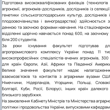
Підготовка висококваліфікованих фахівців (технологів 
агрономії, агрономів-дослідників, дослідників із селекції
генетики сільськогосподарських культур, дослідників і
плодоовочівництва і виноградарства) здійснюється з
денною та заочною формами навчання. На стаціонарном
відділенні щорічно навчається понад 600, на заочному 
біля 200 студентів.
За роки існування факультет підготував дл
агропромислового комплексу України понад 11 тис
високопрофесійних спеціалістів-вчених агрономів, 300 
для країн Європи, Азії, Африки та Південної Америки
Велике значення факультет надає налагодженн
взаємозв’язків та контактів з аграрними вузами США
Німеччини, Нідерландів, Угорщини, Польщі, Словакії
Болгарії, Куби, Росії, Білорусі, інших країн далекого 
близького зарубіжжя.
На замовлення Кабінету Міністрів та Міністерства аграрн
політики і продовольства України, випусковими кафедрам