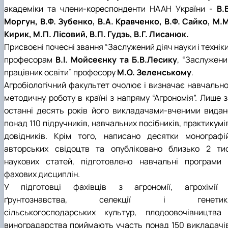
академіки та члени-кореспонденти НААН України -
В.
Моргун, В.Ф. Зубенко, В.А. Кравченко, В.Ф. Сайко, М.М
Кирик, М.П. Лісовий, В.П. Гудзь, В.Г. Лисанюк.
Присвоєні почесні звання “Заслужений діяч науки і технік
професорам
В.І. Мойсеєнку та Б.В.Лесику
, “Заслужени
працівник освіти” професору
М.О. Зеленському
.
Агробіологічний факультет очолює і визначає навчально
методичну роботу в країні з напряму “Агрономія”. Лише з
останні десять років його викладачами-вченими видан
понад 110 підручників, навчальних посібників, практикумі
довідників. Крім того, написано десятки монографій
авторських свідоцтв та опубліковано близько 2 тис
наукових статей, підготовлено навчальні програми 
фахових дисциплін.
У підготовці фахівців з агрономії, агрохімії 
ґрунтознавства, селекції і генетик
сільськогосподарських культур, плодоовочівництва 
виноградарства приймають участь понад 150 викладачів