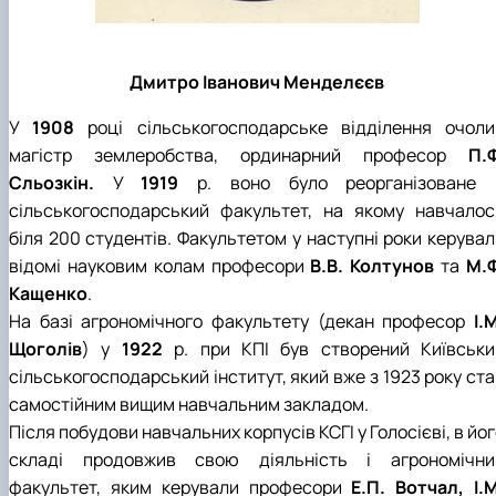
Дмитро Іванович Менделєєв
У
1908
році сільськогосподарське відділення очоли
магістр землеробства, ординарний професор
П.Ф
Сльозкін.
У
1919
р. воно було реорганізоване 
сільськогосподарський факультет, на якому навчалос
біля 200 студентів. Факультетом у наступні роки керувал
відомі науковим колам професори
В.В. Колтунов
та
М.Ф
Кащенко
.
На базі агрономічного факультету (декан професор
І.
Щоголів
) у
1922
р. при КПІ був створений Київськи
сільськогосподарський інститут, який вже з 1923 року ст
самостійним вищим навчальним закладом.
Після побудови навчальних корпусів КСГІ у Голосієві, в йо
складі продовжив свою діяльність і агрономічни
факультет, яким керували професори
Е.П. Вотчал, І.М