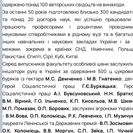
одержано понад 100 авторських свідоцтв на винаходи.
За останні 50 років підготовлено близько 300 кандидаті
та понад 20 докторів наук, які успішно працювали 
працюють професорами і доцентами, провідним
науковими співробітниками в рідному вузі та в багатьо
інших навчальних і наукових закладах України і за ї
межами, зокрема в країнах СНД, Німеччині, Польщі
Пакистані, Єгипті, Сірії, Кубі, Китаї.
Серед випускників факультету особливої шани заслужили
ініціатори руху в Україні за одержання 500 ц цукрови
буряків із гектара
М.С. Демченко
і
М.В. Гнатенко
; дві
Герой Соціалістичної праці
Г.Є.Буркацька
; Геро
Соціалістичної праці
А.І. Бувсуновський
,
Н.Н. Братко
В.М. Вірний, Г.О. Ільченко, К.П. Кисельов, М.В. Шиян
М.П. Помазан, О.П. Боровик
; заслужені агрономи Украї
-
В.М.Вова, О.П. Коломієць, Р.К. Левченко, І.П. Музичу
лауреати Ленінської та Державних премій -
В.П.Зосімович
О.К. Коломієць, В.В. Моргун, С.П. Заїка, І.П. Чучмі