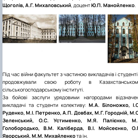
Щоголів, А.Г. Михаловський
, доцент
Ю.П. Манойленко
.
Під час війни факультет з частиною викладачів і студент
продовжували свою роботу в Казахстанськом
сільськогосподарському інституті.
За бойові заслуги урядовими нагородами відзначен
викладачі та студенти колективу:
М.А. Білоножко, І.С
Руденко, М.І. Петренко, А.П. Довбах, М.Г. Городній, М.О
Зеленський, О.С. Устименко, М.Я. Палієнко, М.І
Голобородько, В.М. Каліберда, В.І. Мойсеєнко, О.Г
Яворський, М.М. Михайленко
та ін.