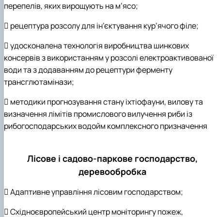
перепелів, яких вирощують на м’ясо;
 рецептура розсолу для ін’єктування кур’ячого філе;
 удосконалена технологія виробництва шинкових
консервів з використанням у розсолі електроактивованої
води та з додаванням до рецептури ферменту
трансглютамінази;
 методики прогнозування стану іхтіофауни, вилову та
визначення лімітів промислового вилучення риби із
рибогосподарських водойм комплексного призначення
Лісове і садово-паркове господарство,
деревообробка
 Адаптивне управління лісовим господарством;
 Східноєвропейський центр моніторингу пожеж,