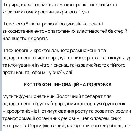
 природоохоронна система контролю шкідливих та
корисних комах рослин закритого ґрунт
 система біоконтролю агроцинозів на основі
використання ентомопатогенних властивостей бактерій
Bacillus thuringensis
 технології мікроклонального розмноження та
оздоровлення високопродуктивних сортів ягідних культу
та клонування in vitro гіркокаштана звичайного стійкого
проти каштанової мінуючої молі
ЕКСТРАКОН. ІННОВАЦІЙНА РОЗРОБКА
Мультифункціональний біологічний препарат для
оздоровлення ґрунту (природний консорціум ґрунтових
мікроорганізмів), стимулювання росту та розвитку рослин
трансформації органічних речовин, целюлозовмісних
матеріалів. Сертифікований для органічного виробництва