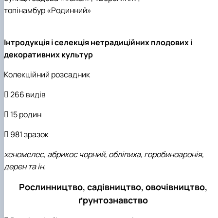
топінамбур «Родинний»
Інтродукція і селекція нетрадиційних плодових і
декоративних культур
Колекційний розсадник
 266 видів
 15 родин
 981 зразок
хеномелес, абрикос чорний, обліпиха, горобиноаронія,
дерен та ін.
Рослинництво, садівництво, овочівництво,
ґрунтознавство