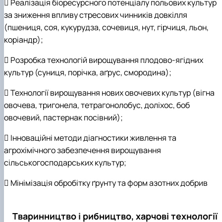
 Реалізація біоресурсного потенціалу польових культур
за зниження впливу стресових чинників довкілля
(пшениця, соя, кукурудза, сочевиця, нут, гірчиця, льон,
коріандр);
 Розробка технологій вирощування плодово-ягідних
культур (суниця, порічка, аґрус, смородина);
 Технології вирощування нових овочевих культур (вігна
овочева, тригонела, тетрагонолобус, доліхос, боб
овочевий, пастернак посівний);
 Інноваційні методи діагностики живлення та
агрохімічного забезпечення вирощування
сільськогосподарських культур;
 Мінімізація обробітку ґрунту та форм азотних добрив
Тваринництво і рибництво, харчові технології