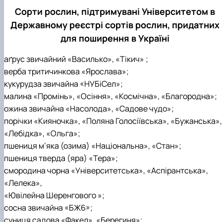
Сорти рослин, підтримувані Університетом в
Державному реєстрі сортів рослин, придатних
для поширення в Україні
аґрус звичайний «Василько», «Тікич» ;
верба тритичинкова «Ярослава»;
кукурудза звичайна «НУБіСел»;
малина «Промінь», «Осіння», «Космічна», «Благородна»;
ожина звичайна «Насолода», «Садове чудо»;
порічки «Кияночка», «Поляна Голосіївська», «Бужанська»,
«Лебідка», «Ольга»;
пшениця м’яка (озима) «Національна», «Стан»;
пшениця тверда (яра) «Тера»;
смородина чорна «Університетська», «Аспірантська»,
«Лелека»,
«Ювілейна Шеренгового »;
сосна звичайна «БЖ6»;
суниця садова «Факел», «Берегиня»;