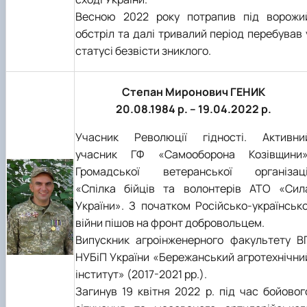
Весною 2022 року потрапив під ворожи
обстріл та далі тривалий період перебував 
статусі безвісти зниклого.
Степан Миронович ГЕНИК
20.08.1984 р. – 19.04.2022 р.
Учасник Революції гідності. Активни
учасник ГФ «Самооборона Козівщини»
Громадської ветеранської організаці
«Спілка бійців та волонтерів АТО «Сил
України». З початком Російсько-українсько
війни пішов на фронт добровольцем.
Випускник агроінженерного факультету В
НУБіП України «Бережанський агротехнічни
інститут» (2017-2021 рр.).
Загинув 19 квітня 2022 р. під час бойовог