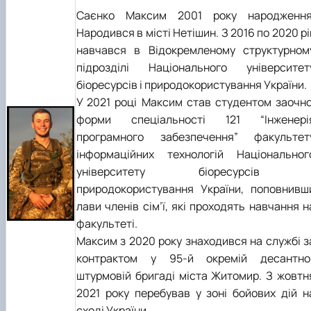
Саєнко Максим 2001 року народження
Народився в місті Нетішин. З 2016 по 2020 рі
навчався в Відокремленому структурном
підрозділі Національного університет
біоресурсів і природокористування України.
У 2021 році Максим став студентом заочно
форми спеціальності 121 “Інженері
програмного забезпечення” факультет
інформаційних технологій Національног
університету біоресурсів 
природокористування України, поповнивш
лави членів сім’ї, які проходять навчання н
факультеті.
Максим з 2020 року знаходився на службі з
контрактом у 95-й окремій десантно
штурмовій бригаді міста Житомир. З жовтн
2021 року перебував у зоні бойових дій н
сході України.