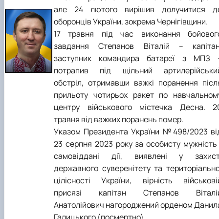
але 24 лютого вирішив долучитися д
оборонців України, зокрема Чернігівщини.
17 травня під час виконання бойовог
завдання Степанов Віталій – капітан
заступник командира батареї з МПЗ 
потрапив під щільний артилерійськи
обстріл, отримавши важкі поранення післ
прильоту чотирьох ракет по навчальном
центру військового містечка Десна. 2
травня від важких поранень помер.
Указом Президента України №498/2023 ві
23 серпня 2023 року за особисту мужність 
самовіддані дії, виявлені у захист
державного суверенітету та територіально
цілісності України, вірність військові
присязі капітан Степанов Віталі
Анатолійович нагороджений орденом Данил
Галицького (посмертно).