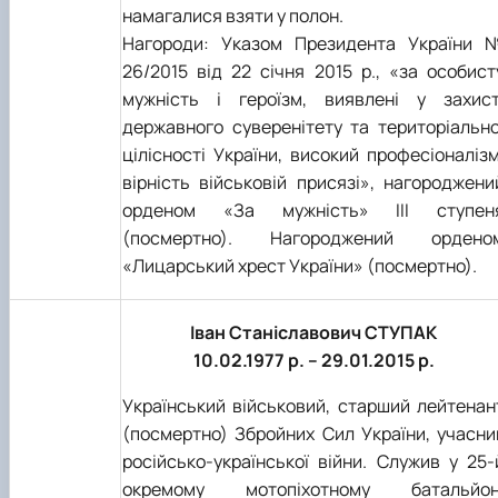
намагалися взяти у полон.
Нагороди: Указом Президента України 
26/2015 від 22 січня 2015 р., «за особист
мужність і героїзм, виявлені у захист
державного суверенітету та територіально
цілісності України, високий професіоналізм
вірність військовій присязі», нагороджени
орденом «За мужність» III ступен
(посмертно). Нагороджений ордено
«Лицарський хрест України» (посмертно).
Іван Станіславович СТУПАК
10.02.1977 р. – 29.01.2015 р.
Український військовий, старший лейтенан
(посмертно) Збройних Сил України, учасни
російсько-української війни. Служив у 25-
окремому мотопіхотному батальйон