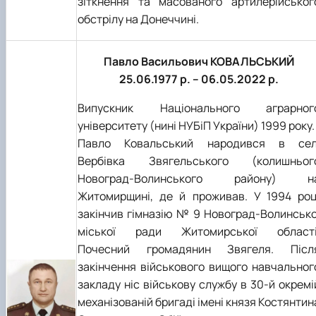
зіткнення та масованого артилерійськог
обстрілу на Донеччині.
Павло Васильович КОВАЛЬСЬКИЙ
25.06.1977 р. – 06.05.2022 р.
Випускник Національного аграрног
університету (нині НУБіП України) 1999 року.
Павло Ковальський народився в сел
Вербівка Звягельського (колишньог
Новоград-Волинського району) н
Житомирщині, де й проживав. У 1994 роц
закінчив гімназію № 9 Новоград-Волинсько
міської ради Житомирської області
Почесний громадянин Звягеля. Післ
закінчення військового вищого навчальног
закладу ніс військову службу в 30-й окремі
механізованій бригаді імені князя Костянтин