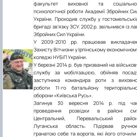
факультет виховної та соціально
психологічної роботи Академії Збройних Си
України. Проходив службу у гостомельські
бригаді зв'язку ЗСУ. 2002 р. звільнився із ла
Збройних Сил України.
У 2009-2010 рр. працював викладаче
Захисту Вітчизни у Ірпінському економічном
коледжі НУБіП України.
У березні 2014 р. був призваний на військов
службу за мобілізацією, обійняв посад
заступника командира роти з виховно
роботи 11-го батальйону територіально
оборони «Київська Русь».
Загинув 30 вересня 2014 р. під ча
проведення розвідки в районі см
Центральний, Перевальський район
Луганська область. Підірвав ручно
гранатою себе та ворогів, які його оточили 