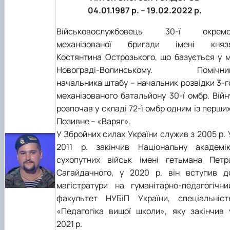
04.01.1987 р. – 19.02.2022 р.
Військовослужбовець 30-ї окремо
механізованої бригади імені княз
Костянтина Острозького, що базується у м
Новограді-Волинському. Помічни
начальника штабу – начальник розвідки 3-г
механізованого батальйону 30-ї омбр. Війн
розпочав у складі 72-ї омбр одним із перших
Позивне – «Варяг».
У Збройних силах України служив з 2005 р. 
2011 р. закінчив Національну академі
сухопутних військ імені гетьмана Петр
Сагайдачного, у 2020 р. він вступив д
магістратури на гуманітарно-педагогічни
факультет НУБіП України, спеціальніст
«Педагогіка вищої школи», яку закінчив 
2021 р.