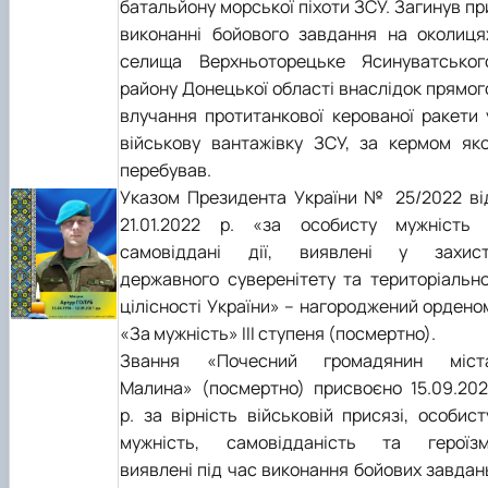
батальйону морської піхоти ЗСУ. Загинув пр
виконанні бойового завдання на околиця
селища Верхньоторецьке Ясинуватськог
району Донецької області внаслідок прямог
влучання протитанкової керованої ракети 
військову вантажівку ЗСУ, за кермом яко
перебував.
Указом Президента України № 25/2022 ві
21.01.2022 р. «за особисту мужність 
самовіддані дії, виявлені у захист
державного суверенітету та територіально
цілісності України» – нагороджений ордено
«За мужність» III ступеня (посмертно).
Звання «Почесний громадянин міст
Малина» (посмертно) присвоєно 15.09.202
р. за вірність військовій присязі, особист
мужність, самовідданість та героїзм
виявлені під час виконання бойових завдан