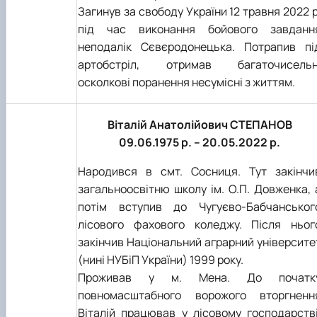
Загинув за свободу України 12 травня 2022 р
під час виконання бойового завданн
неподалік Сєвєродонецька. Потрапив пі
артобстріл, отримав багаточисельн
осколкові поранення несумісні з життям.
Віталій Анатолійович СТЕПАНОВ
09.06.1975 р. – 20.05.2022 р.
Народився в смт. Сосниця. Тут закінчи
загальноосвітню школу ім. О.П. Довженка, 
потім вступив до Чугуєво-Бабчанськог
лісового фахового коледжу. Після ньог
закінчив Національний аграрний університе
(нині НУБіП України) 1999 року.
Проживав у м. Мена. До початк
повномасштабного ворожого вторгненн
Віталій працював у лісовому господарстві