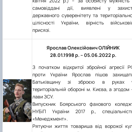
квітня 2022 р.) – за особисту мужність 
самовіддані дії, виявлені у захист
державного суверенітету та територіально
цілісності України, вірність військові
присязі.
Ярослав Олексійович ОЛІЙНИК
28.01.1998 р. – 05.06.2022 р.
З початком відкритої збройної агресії Р
проти України Ярослав пішов захищат
Батьківщину зі зброєю в руках 
територіальній обороні м. Києва, а згодом 
лави ЗСУ.
Випускник Боярського фахового коледж
НУБіП України 2017 р., спеціальніст
«Менеджмент».
Рятуючи життя товариша від ворожої кул