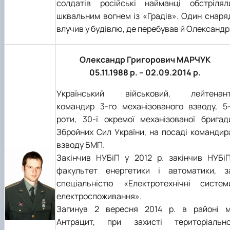
солдатів російські найманці обстрілял
шквальним вогнем із «Градів». Один снаря
влучив у будівлю, де перебував й Олександр
Олександр Григорович МАРЧУК
05.11.1988 р. – 02.09.2014 р.
Український військовий, лейтенант
командир 3-го механізованого взводу, 5-
роти, 30-ї окремої механізованої бригад
Збройних Сил України, на посаді командир
взводу БМП.
Закінчив НУБіП у 2012 р. закінчив НУБіП
факультет енергетики і автоматики, з
спеціальністю «Електротехнічні систем
електроспоживання».
Загинув 2 вересня 2014 р. в районі м
Антрацит, при захисті територіально