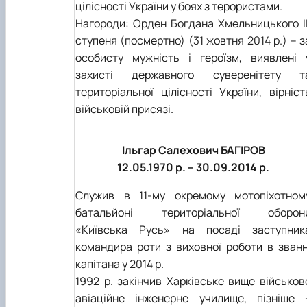
цілісності України у боях з терористами.
Нагороди: Орден Богдана Хмельницького II
ступеня (посмертно) (31 жовтня 2014 р.) – з
особисту мужність і героїзм, виявлені 
захисті державного суверенітету т
територіальної цілісності України, вірніст
військовій присязі.
Ільгар Салехович БАГІРОВ
12.05.1970 р. – 30.09.2014 р.
Служив в 11-му окремому мотопіхотном
батальйоні територіальної оборон
«Київська Русь» на посаді заступник
командира роти з виховної роботи в званн
капітана у 2014 р.
1992 р. закінчив Харківське вище військов
авіаційне інженерне училище, пізніше 