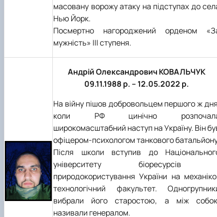
масовану ворожу атаку на підступах до сел
Нью Йорк.
Посмертно нагороджений орденом «З
мужність» ІІІ ступеня.
Андрій Олександрович КОВАЛЬЧУК
09.11.1988 р. – 12.05.2022 р.
На війну пішов добровольцем першого ж дня
коли РФ цинічно розпочал
широкомасштабний наступ на Україну. Він бу
офіцером-психологом танкового батальйону
Після школи вступив до Національног
університету біоресурсів 
природокористування України на механіко
технологічний факультет. Одногрупник
вибрали його старостою, а між собо
називали генералом.