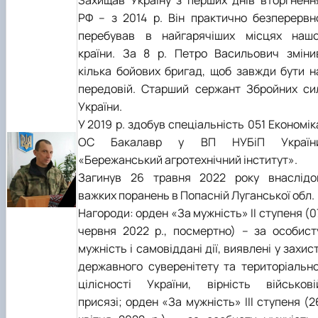
РФ – з 2014 р. Він практично безперервн
перебував в найгарячіших місцях нашо
країни. За 8 р. Петро Васильович зміни
кілька бойових бригад, щоб завжди бути н
передовій. Старший сержант Збройних си
України.
У 2019 р. здобув спеціальність 051 Економік
ОС Бакалавр у ВП НУБіП Україн
«Бережанський агротехнічний інститут».
Загинув 26 травня 2022 року внаслідо
важких поранень в Попасній Луганської обл.
Нагороди: орден «За мужність» II ступеня (0
червня 2022 р., посмертно) – за особист
мужність і самовіддані дії, виявлені у захист
державного суверенітету та територіально
цілісності України, вірність військові
присязі; орден «За мужність» III ступеня (2