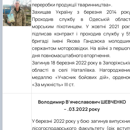
переробки продукції тваринництва».
Захищав Україну з березня 2014 року
Проходив службу в Одеській област
морським піхотинцем. У жовтні 2021 рок
підписав контракт і проходив службу у 5
бригаді імені Якова Гандзюка молодши
сержантом моторозвідки. На війні з першог
дня повномасштабного вторгнення.
Загинув 18 березня 2022 року в Запоріжські
області в селі Наталіївка. Нагороджени
медаллю «Учасник бойових дій», ордено
«За мужність» ІІІ ст.
Володимир В’ячеславович ШЕВЧЕНКО
– .03.2022 року
У березні 2022 року у бою загинув випускни
лісогосподарського факультету (рік вступ