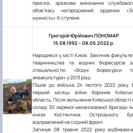
присязі, зразкове виконання службовог
обов’язку нагороджений орденом «З
мужність» III ступеня.
Григорій Юрійович ПОНОМАР
15.08.1992 – 08.05.2022 р.
Народився у місті Києві. Закінчив факульте
тваринництва та водних біоресурсів з
спеціальністю «Водні бioрecypcи т
аквакультура» у 2013 році.
Пішов до війська 24 лютого 2022 року. 
перший місяць війни боронив Київськ
область. Після звільнення Київської області 
складі 30 окремої механізованої бригади ім
князя Костянтина Острозького бу
відправлений на східний фронт.
Загинув 08 травня 2022 року відбиваюч