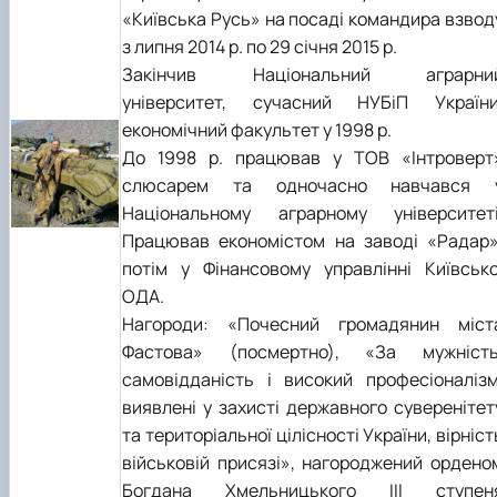
«Київська Русь» на посаді командира взвод
з липня 2014 р. по 29 січня 2015 р.
Закінчив Національний аграрни
університет, сучасний НУБіП України
економічний факультет у 1998 р.
До 1998 р. працював у ТОВ «Інтроверт
слюсарем та одночасно навчався 
Національному аграрному університеті
Працював економістом на заводі «Радар»
потім у Фінансовому управлінні Київсько
ОДА.
Нагороди: «Почесний громадянин міст
Фастова» (посмертно), «За мужність
самовідданість і високий професіоналізм
виявлені у захисті державного суверенітет
та територіальної цілісності України, вірніст
військовій присязі», нагороджений ордено
Богдана Хмельницького III ступен