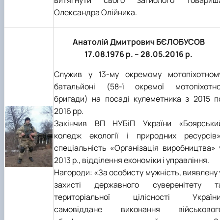
Олександра Олійника.
Анатолій Дмитрович БЄЛОБУСОВ
17.08.1976 р. – 28.05.2016 р.
Служив у 13-му окремому мотопіхотном
батальйоні (58-ї окремої мотопіхотно
бригади) на посаді кулеметника з 2015 п
2016 рр.
Закінчив ВП НУБіП України «Боярськи
коледж екології і природних ресурсів»
спеціальність «Організація виробництва» 
2013 р., відділення економіки і управління.
Нагороди: «За особисту мужність, виявлену 
захисті державного суверенітету т
територіальної цілісності України
самовіддане виконання військовог