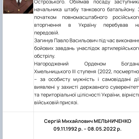
Острозького. Обіймав посаду заступник
начальника штабу танкового батальйону. 
початком повномасштабного російськог
вторгнення в Україну перебував н
передовій.
Загинув Павло Васильович під час виконанн
бойових завдань унаслідок артилерійськог
обстрілу.
Нагороджений Орденом Богдан
Хмельницького III ступеня (2022, посмертно
– за особисту мужність і самовіддані дії
виявлені у захисті державного суверенітет
та територіальної цілісності України, вірніст
військовій присязі.
Сергій Михайлович МЕЛЬНИЧЕНКО
09.11.1992 р. – 08.05.2022 р.