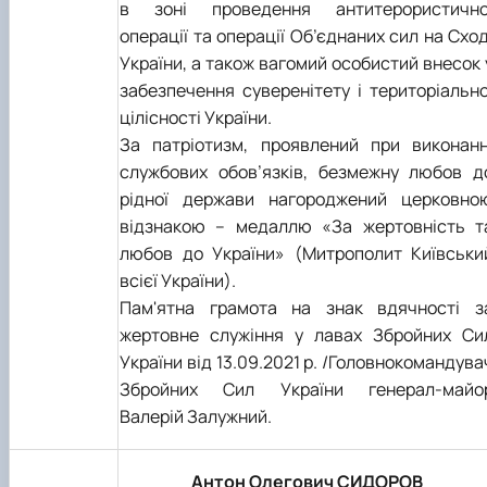
в зоні проведення антитерористично
операції та операції Об’єднаних сил на Сход
України, а також вагомий особистий внесок 
забезпечення суверенітету і територіально
цілісності України.
За патріотизм, проявлений при виконанн
службових обов’язків, безмежну любов д
рідної держави нагороджений церковно
відзнакою – медаллю «За жертовність т
любов до України» (Митрополит Київськи
всієї України).
Пам'ятна грамота на знак вдячності з
жертовне служіння у лавах Збройних Си
України від 13.09.2021 р. /Головнокомандува
Збройних Сил України генерал-майо
Валерій Залужний.
Антон Олегович СИДОРОВ