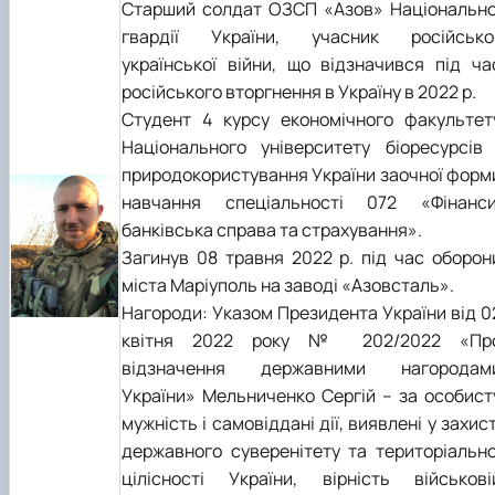
Старший солдат ОЗСП «Азов» Національно
гвардії України, учасник російсько
української війни, що відзначився під ча
російського вторгнення в Україну в 2022 р.
Студент 4 курсу економічного факультет
Національного університету біоресурсів 
природокористування України заочної форм
навчання спеціальності 072 «Фінанси
банківська справа та страхування».
Загинув 08 травня 2022 р. під час оборон
міста Маріуполь на заводі «Азовсталь».
Нагороди: Указом Президента України від 0
квітня 2022 року № 202/2022 «Пр
відзначення державними нагородам
України» Мельниченко Сергій – за особист
мужність і самовіддані дії, виявлені у захист
державного суверенітету та територіально
цілісності України, вірність військові