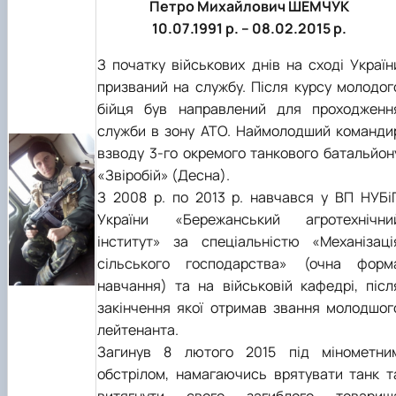
Петро Михайлович ШЕМЧУК
10.07.1991 р. – 08.02.2015 р.
З початку військових днів на сході Україн
призваний на службу. Після курсу молодог
бійця був направлений для проходженн
служби в зону АТО. Наймолодший команди
взводу 3-го окремого танкового батальйон
«Звіробій» (Десна).
З 2008 р. по 2013 р. навчався у ВП НУБі
України «Бережанський агротехнічни
інститут» за спеціальністю «Механізаці
сільського господарства» (очна форм
навчання) та на військовій кафедрі, післ
закінчення якої отримав звання молодшог
лейтенанта.
Загинув 8 лютого 2015 під мінометни
обстрілом, намагаючись врятувати танк т
витягнути свого загиблого товариш