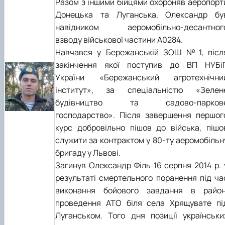
Разом з іншими бійцями охороняв аеропорт
Донецька та Луганська. Олександр бу
навідником аеромобільно-десантног
взводу військової частини А0284.
Навчався у Бережанській ЗОШ №1, післ
закінчення якої поступив до ВП НУБі
України «Бережанський агротехнічни
інститут», за спеціальністю «Зелен
будівництво та садово-парков
господарство». Після завершення першог
курс добровільно пішов до війська, пішо
служити за контрактом у 80-ту аеромобільн
бригаду у Львові.
Загинув Олександр Філь 16 серпня 2014 р. 
результаті смертельного поранення під ча
виконання бойового завдання в район
проведення АТО біля села Хрящувате пі
Луганськом. Того дня позиції українськи