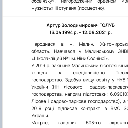
обов'язку», нагороджений орденом «З
мужність» III ступеня (посмертно).
Артур Володимирович ГОЛУБ
13.04.1994 р. – 12.09.2021 р.
Народився в м. Малин, Житомирськ
область. Навчався у Малинському ЗНВ
«Школа-ліцей №1 ім. Ніни Сосніної».
У 2013 р. закінчив Малинський лісотехнічни
коледж за спеціальністю Лісов
господарство. Здобув вищу освіту у НУБі
України (ННІ лісового і садово-парковог
господарства, напрям підготовки: 6.09010
Лісове і садово-паркове господарство), а 
2019 році підписав контракт із ВМС З
України.
Матрос, навідник 503-го окремог