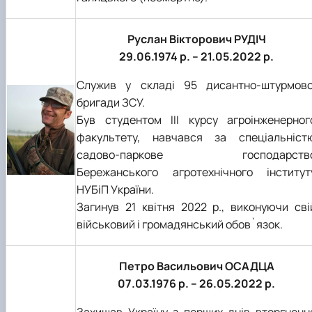
Руслан Вікторович РУДІЧ
29.06.1974 р. – 21.05.2022 р.
Служив у складі 95 дисантно-штурмово
бригади ЗСУ.
Був студентом ІІІ курсу агроінженерног
факультету, навчався за спеціальніст
садово-паркове господарств
Бережанського агротехнічного інститут
НУБіП України.
Загинув 21 квітня 2022 р., виконуючи сві
військовий і громадянський обов`язок.
Петро Васильович ОСАДЦА
07.03.1976 р. – 26.05.2022 р.
Захищав Україну з перших днів вторгненн