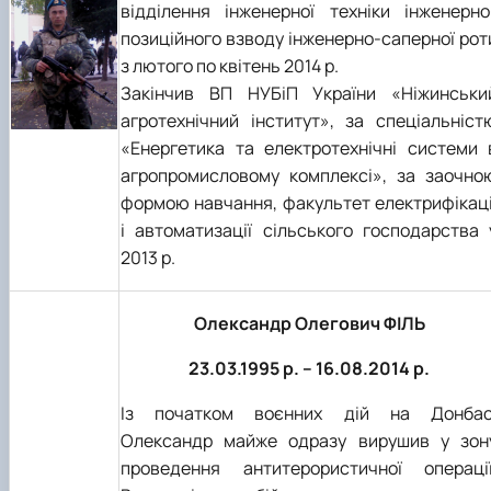
відділення інженерної техніки інженерно
позиційного взводу інженерно-саперної рот
з лютого по квітень 2014 р.
Закінчив ВП НУБіП України «Ніжинськи
агротехнічний інститут», за спеціальніст
«Енергетика та електротехнічні системи 
агропромисловому комплексі», за заочно
формою навчання, факультет електрифікаці
і автоматизації сільського господарства 
2013 р.
Олександр Олегович ФІЛЬ
23.03.1995 р. – 16.08.2014 р.
Із початком воєнних дій на Донбас
Олександр майже одразу вирушив у зон
проведення антитерористичної операції