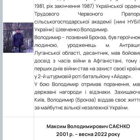
1981, рік закінчення 1987) Української орден
Трудового Червоного Прапор
сільськогосподарської академії (нині НУБі
України) Шевченко Володимир.
Володимир – позивний Бронза, був героїчно
людиною, уродженець м. Антраци
Луганської області, десантник, мав бойови
досвід з часів війни в Афганістані, тому 
перших днів війни став на захист своєї країн
у 2-й штурмовій роті батальйону «Айдар».
У бою Володимир отримав поранення, ма
державні нагороди і відзнаки. Захищаюч
Київ, Володимир (Бронза) віддав своє житт
за майбутнє вільної незалежної України.
Максим Володимирович САЄНКО
2001 р. – весна 2022 року