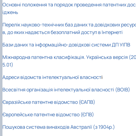
Основні положення та порядок проведення патентних дос
іджень
Перелік науково-технічних баз даних та довідкових ресур
в, до яких надається безоплатний доступ в Інтернеті
Бази даних та інформаційно-довідкові системи ДП УІПВ
Міжнародна патентна класифікація. Українська версія (20
5.01)
Адреси відомств інтелектуальної власност
і
Всесвітня організація інтелектуальної власності (ВОІВ)
Євразійське патентне відомство (ЄАПВ)
Європейське патентне відомство (ЄПВ)
Пошукова система винаходів Австралії (з 1904р.)