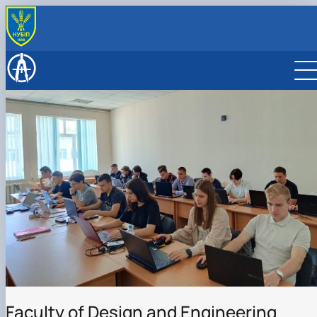
ПРО ФАКУЛЬТЕТ
Адміністрація
ВСТУПНИКУ
Академічна доброчесність
Бакалавр
СТУДЕНТУ
Відео про факультет
Магістр
G11 Машинобудування
Розклад занять
КАФЕДРИ
Документи факультету
Аспірантура
G19 Будівництво та цивільна інженерія
G11 Машинобудування
Графік освітнього процесу
Будівництва
НАУКА
Історія факультету
Відвідати факультет
G19 Будівництво та цивільна інженерія
Графік практик
Конструювання машин і обладнання
Конференції, семінари: програми і збірники тез
РОЗКЛАД ЗАНЯТЬ
Культурно-масова робота
Розклад складання екзаменів
Механіки
Наукові гуртки
ВІДВІДАТИ ФАКУЛЬТЕТ
Міжнародна співараця
Формування індивідуальної освітньої траєкторії
Надійності техніки
Наукова робота
Опитування
Стипендія
Нарисної геометрії, комп’ютерної графіки та
Про нас
Список студентів академічних груп
дизайну
Рада роботодавців
Накази про затвердження тем кваліфікаційних
Технології конструкційних матеріалів і
робіт
матеріалознавства
Сторінка магістра
Технічного сервісу та інженерного менеджменту
Навчальна робота
імені М. П. Момотенка
Соціальна стипендія
Студенту
Faculty of Design and Engineering
Студентська організація