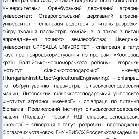
та Центральній Азії», а також ведеться тісна співпраця 
Рейтингові списки
Університетами: Оренбурзький державний аграрни
університет; Ставропольський державний аграрни
університет – співпраця ведеться з питань розробки 
обґрунтування параметрів комбайнів, а також з питан
впровадження точного землеробства; Шведськи
університет UPPSALLA UNIVERSITET ‑ співпраця в галуз
наук про природокористування по програмі «Коопераці
країн Балтійсько-Чорноморського регіону»; Угорськи
інститут сільськогосподарської інженері
(HungarianInstituteofAgriculturalEngineering) – співпра
по обґрунтуванню параметрів сільськогосподарськи
машин; Литовський сільськогосподарський університе
«Інститут аграрної інженерії» ‑ співпраця по питання
біопалив; Промисловий інститут сільськогосподарськи
машин (Польша); Чеській НДІ сільськогосподарсько
інженерії – співпраця в галузі розробки і впровадженн
біогазових установок; ГНУ «ВИЭСХ Россельхозакадемія» 