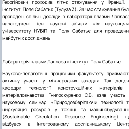
Георгійович проходив літнє стажування у Франції, 
інституті Поля Сабатьє (Тулуза 3). За час стажування бу
проведені спільні досліди в лабораторії плазми Лапласа
налагоджені тісні наукові зв’язки між науковцям
університету НУБіП та Поля Сабатьє для проведенн
майбутніх досліджень.
Лабораторія плазми Лапласа в інституті Поля Сабатье
Науково-педагогічні працівники факультету приймают
активну участь у міжнародних заходах. Так доцен
кафедри технології конструкційних матеріалів 
матеріалознавства Гнилоскуренко С.В. взяв участь 
науковому семінарі «Природозберігаючи технології т
циркуляція ресурсів у техніці та машинобудуванні
(Sustainable Circulation Resource Engineering), щ
відбувся в Інтегрованому дослідницькому Центр