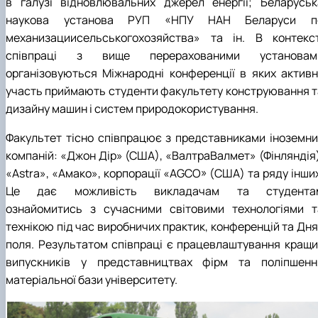
в галузі відновлювальних джерел енергії; Беларуськ
наукова установа РУП «НПУ НАН Беларуси п
механизациисельськогохозяйства» та ін. В контекст
співпраці з вище перерахованими установам
організовуються Міжнародні конференції в яких активн
участь приймають студенти факультету конструювання т
дизайну машин і систем природокористування.
Факультет тісно співпрацює з представниками іноземни
компаній: «Джон Дір» (США), «ВалтраВалмет» (Фінляндія)
«Astra», «Амако», корпорації «AGCO» (США) та ряду інших
Це дає можливість викладачам та студента
ознайомитись з сучасними світовими технологіями т
технікою під час виробничих практик, конференцій та Дня
поля. Результатом співпраці є працевлаштування кращи
випускників у представництвах фірм та поліпшенн
матеріальної бази університету.