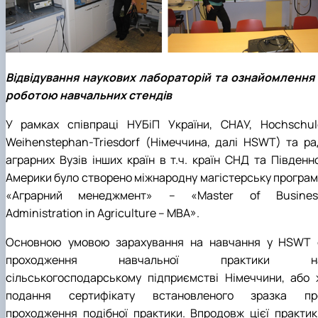
Відвідування наукових лабораторій та ознайомлення 
роботою навчальних стендів
У рамках співпраці НУБіП України, СНАУ, Hochschul
Weihenstephan-Triesdorf (Німеччина, далі HSWT) та ра
аграрних Вузів інших країн в т.ч. країн СНД та Південно
Америки було створено міжнародну магістерську програм
«Аграрний менеджмент» – «Master of Busines
Administration in Agriculture – MBA».
Основною умовою зарахування на навчання у HSWT 
проходження навчальної практики н
сільськогосподарському підприємстві Німеччини, або 
подання сертифікату встановленого зразка пр
проходження подібної практики. Впродовж цієї практик