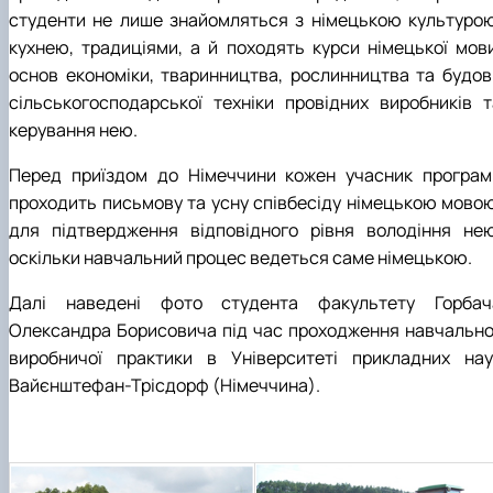
студенти не лише знайомляться з німецькою культурою
кухнею, традиціями, а й походять курси німецької мови
основ економіки, тваринництва, рослинництва та будов
сільськогосподарської техніки провідних виробників т
керування нею.
Перед приїздом до Німеччини кожен учасник програм
проходить письмову та усну співбесіду німецькою мовою
для підтвердження відповідного рівня володіння нею
оскільки навчальний процес ведеться саме німецькою.
Далі наведені фото студента факультету Горбач
Олександра Борисовича під час проходження навчально
виробничої практики в Університеті прикладних нау
Вайєнштефан-Трісдорф (Німеччина).