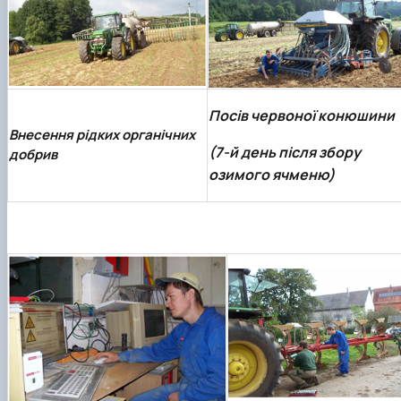
Посів червоної конюшини
Внесення рідких органічних
(7-й день після збору
добрив
озимого ячменю)