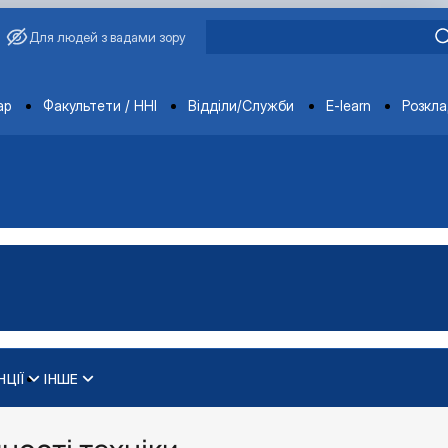
Для людей з вадами зору
ments
ар
Факультети / ННІ
Відділи/Служби
E-learn
Розкл
НЦІЇ
ІНШЕ