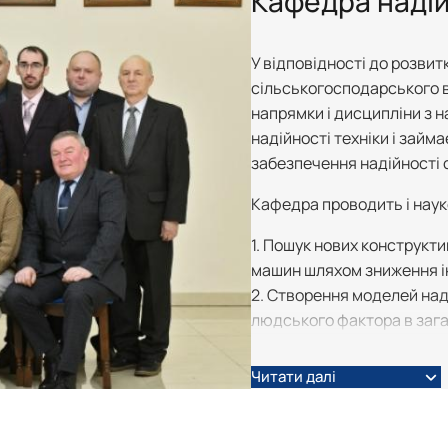
Кафедра надій
 SCOPUS
ня»
огії
робота
ки
У відповідності до розвит
сільськогосподарського в
кників
напрямки і дисципліни з н
надійності техніки і займ
забезпечення надійності 
Кафедра проводить і наук
1. Пошук нових конструкти
машин шляхом зниження і
2. Створення моделей на
людського фактора в зага
техніки.
3. Оцінка та забезпеченн
Читати далі
4. Розробка конструкцій 
сільськогосподарської те
5. Розроблення науково-м