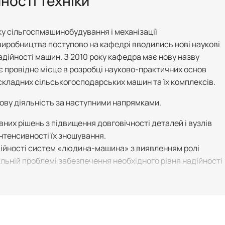
ності техніки
ку сільгоспмашинобудування і механізації
иробництва поступово на кафедрі вводились нові наукові
адійності машин. З 2010 року кафедра має нову назву
ає провідне місце в розробці науково-практичних основ
складних сільськогосподарських машин та їх комплексів.
ову діяльність за наступними напрямками.
вних рішень з підвищення довговічності деталей і вузлів
нтенсивності їх зношування.
дійності систем «людина-машина» з виявленням ролі
льній проблемі забезпечення необхідного рівня надійності
я ремонтопридатності сільськогосподарської техніки.
та дослідження експлуатаційних параметрів складної
хніки для забезпечення показників надійності.
етодичних засад інтелектуалізованого логістично-