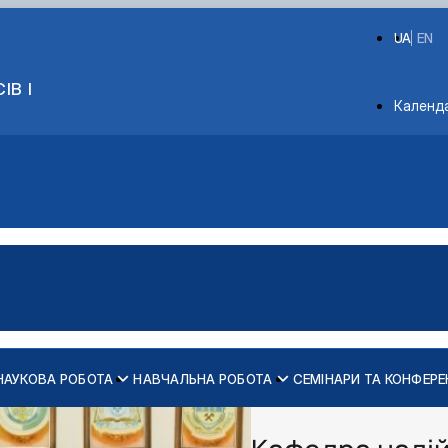
UA
EN
ІВ І
Depart
Календ
НАУКОВА РОБОТА
НАВЧАЛЬНА РОБОТА
СЕМІНАРИ ТА КОНФЕРЕ
дарського виробництва
кників