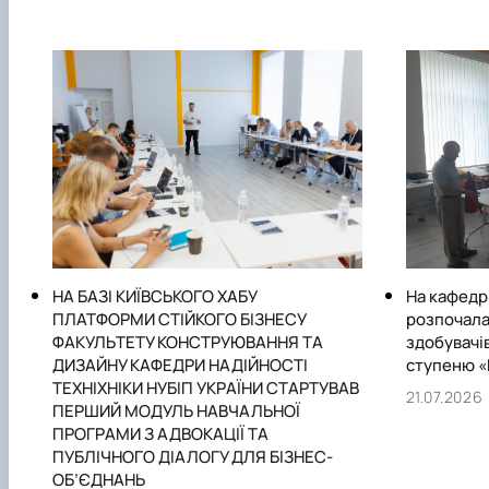
НА БАЗІ КИЇВСЬКОГО ХАБУ
На кафедрі
ПЛАТФОРМИ СТІЙКОГО БІЗНЕСУ
розпочала
ФАКУЛЬТЕТУ КОНСТРУЮВАННЯ ТА
здобувачів
ДИЗАЙНУ КАФЕДРИ НАДІЙНОСТІ
ступеню «
ТЕХНІХНІКИ НУБІП УКРАЇНИ СТАРТУВАВ
21.07.2026
ПЕРШИЙ МОДУЛЬ НАВЧАЛЬНОЇ
ПРОГРАМИ З АДВОКАЦІЇ ТА
ПУБЛІЧНОГО ДІАЛОГУ ДЛЯ БІЗНЕС-
ОБ’ЄДНАНЬ