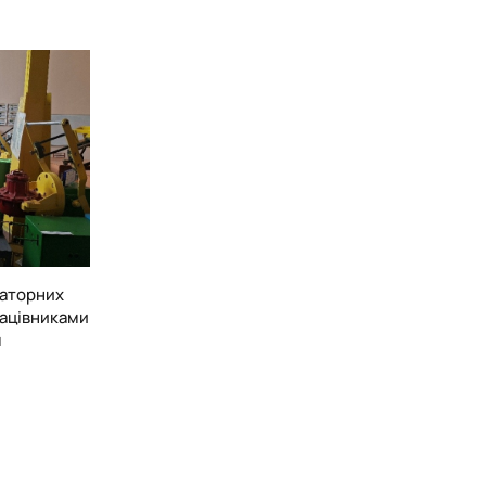
 надійністю, ресурсом та техніко-економічною
хнічних систем на основі оптимізації процесів фільтрації
раторних
рацівниками
м