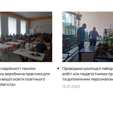
орієнтованого управління
ефективністю мобільних те
робочих середовищ.
 надійності техніки
Проводимо розподіл лабо
сь виробнича практика для
робіт між педагогічними п
 вищої освіти освітнього
та допоміжним персонало
Магістр»
15.07.2026