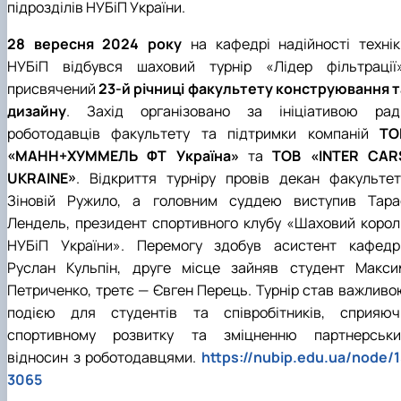
підрозділів НУБіП України.
28 вересня 2024 року
на кафедрі надійності технік
НУБіП відбувся шаховий турнір «Лідер фільтрації»
присвячений
23-й річниці факультету конструювання т
дизайну
. Захід організовано за ініціативою рад
роботодавців факультету та підтримки компаній
ТО
«МАНН+ХУММЕЛЬ ФТ Україна»
та
ТОВ «INTER CAR
UKRAINE»
. Відкриття турніру провів декан факультет
Зіновій Ружило, а головним суддею виступив Тара
Лендель, президент спортивного клубу «Шаховий корол
НУБіП України». Перемогу здобув асистент кафедр
Руслан Кульпін, друге місце зайняв студент Макси
Петриченко, третє — Євген Перець. Турнір став важливо
подією для студентів та співробітників, сприяюч
спортивному розвитку та зміцненню партнерськи
відносин з роботодавцями.
https://nubip.edu.ua/node/1
3065