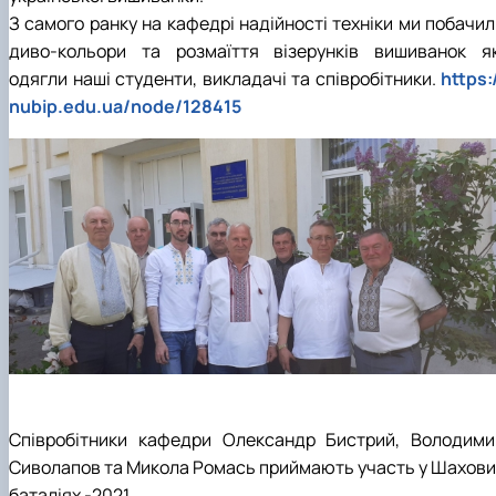
З самого ранку на кафедрі надійності техніки ми побачил
диво-кольори та розмаїття візерунків вишиванок як
одягли наші студенти, викладачі та співробітники.
https:
nubip.edu.ua/node/128415
Співробітники кафедри Олександр Бистрий, Володими
Сиволапов та Микола Ромась приймають участь у Шахови
баталіях -2021