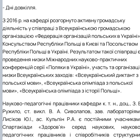
- Дні довкілля.
З 2016 р. на кафедрі розгорнуто активну громадську
діяльність у співпраці з Всеукраїнською громадською
організацією «Федерація організацій польських в Україні»
Консульством Республіки Польщі в Києві та Посольством
Республіки Польщі в Україні. Результатом такої співпраці 
проведення низки Міжнародних науково-практичних
конференцій серії «Поляки в Україні», участь та організац
низки Всеукраїнських заходів: «Всеукраїнський диктант з
польської мови», «Всеукраїнська олімпіада з польської
мови», «Всеукраїнська олімпіада з історії Польщі».
Науково-педагогічні працівники кафедри к. т. н., доц., З. 
Ружило, ст. викл. В. А. Сиволапов, зав. лабораторіям
Лисіков Ю.І., ас. Кульпін Р.А. є постійними учасникам
Спартакіади «Здоров’я» серед наукових, науково
педагогічних працівників і співробітників структурни