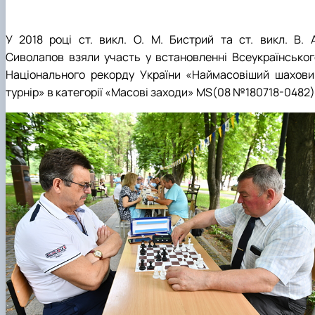
У 2018 році ст. викл. О. М. Бистрий та ст. викл. В. А
Сиволапов взяли участь у встановленні Всеукраїнськог
Національного рекорду України «Наймасовіший шахови
турнір» в категорії «Масові заходи» MS(08 №180718-0482)