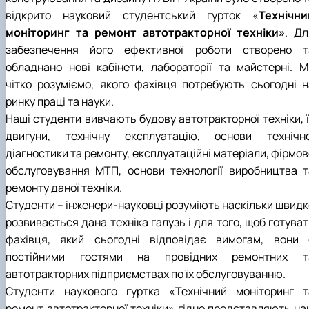
відкрито науковий студентський гурток «
Технічни
моніторинг та ремонт автотракторної техніки»
. Дл
забезпечення його ефективної роботи створено т
обладнано нові кабінети, лабораторії та майстерні. М
чітко розуміємо, якого фахівця потребують сьогодні н
ринку праці та науки.
Наші студенти вивчають будову автотракторної техніки, ї
двигуни, технічну експлуатацію, основи технічно
діагностики та ремонту, експлуатаційні матеріали, фірмо
обслуговування МТП, основи технології виробництва т
ремонту даної техніки.
Студенти – інженери-науковці розуміють наскільки швидк
розвивається дана техніка галузь і для того, щоб готува
фахівця, який сьогодні відповідає вимогам, вони 
постійними гостями на провідних ремонтних т
автотракторних підприємствах по їх обслуговуванню.
Студенти наукового гуртка «Технічний моніторинг т
ремонт автотракторної техніки» гідно представляють на