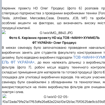
Керівник проекту HD Олег Продеус (фото 6) розповів пр
співпрацю підприємства з провідними виробниками техніки (For
Tesla, JohnDeer, Mercedes,Case, Dressta, JCB, MF) та зроб
особливі акценти на факторах, що визначають високу якіс
продукції компанії.
Фото 6. Керівник проекту HD від ТОВ «МАНН+ХУММЕЛЬ
ФТ УКРАЇНА» Олег Продеус
В межах семінару було започатковано проведення навчальн
виробничих занять для студентів факультету конструювання 
ТОВ «МАНН+ХУМ
дизайну. Було відвідано виробничі підрозділи
ЕЛЬ ФТ УКРАЇНА»
, до яких належать дільниці з виробницт
фільтрів (фото 7), робочі місця відділу технічного контрол
складські приміщення для матеріалів та готової продукції (фото 8
площадка для утилізації виробничих відходів. На місцях учасни
семінару були ознайомлені з обладнанням та технологіями, я
використовуються на лініях виробництва фільтрів для очищен
повітря і олив.