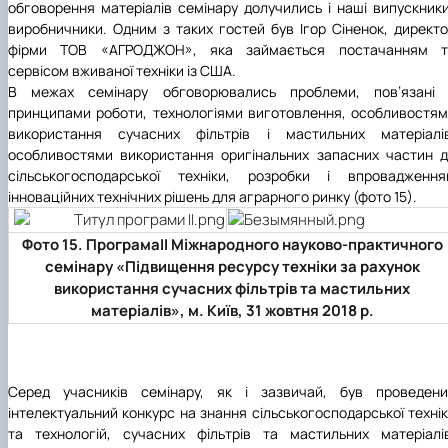
обговорення матеріалів семінару долучились і наші випускник
виробничники. Одним з таких гостей був Ігор Сіненок, директ
фірми ТОВ «АГРОДЖОН», яка займається постачанням т
сервісом вживаної техніки із США.
В межах семінару обговорювались проблеми, пов’язані 
принципами роботи, технологіями виготовлення, особливостя
використання сучасних фільтрів і мастильних матеріалів
особливостями використання оригінальних запасних частин 
сільськогосподарської техніки, розробки і впровадження
інноваційних технічних рішень для аграрного ринку (фото 15).
Фото 15. ПрограмаІІ Міжнародного науково-практичного
семінару «Підвищення ресурсу техніки за рахунок
використання сучасних фільтрів та мастильних
матеріалів», м. Київ, 31 жовтня 2018 р.
Серед учасників семінару, як і зазвичай, був проведени
інтелектуальний конкурс на знання сільськогосподарської техні
та технологій, сучасних фільтрів та мастильних матеріалі