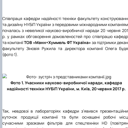
Співпраця кафедри надійності техніки факультету конструюван
та дизайну НУБіП України з передовими міжнародними компанія
почалась з невеликої науково-виробничої наради 20 червня 20
р. у рамках обговорення домовленостей про співпрацю кафед
та компанії
ТОВ «Манн+Хуммель ФТ Україна»
за підтримки дека
факультету Зіновія Ружила та директора компанії Олега Буд
(фото 1).
Фото 1. Учасники науково-виробничої наради, кафедра
надійності техніки НУБіП України, м. Київ, 20 червня 2017 р.
Так, невдовзі в лабораторіях кафедри з’явився презентаційн
куточок продукції компанії та були оснащені робочі місц
сучасними зразками фільтрів для спецтехніки HD (повітрян