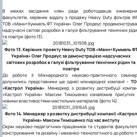
В межах засідання член ради роботодавців інженерни
факультетів, керівник відділу з продажу Heavy Duty фільтрів W
ТОВ «Манн+Хуммель ФТ Україна» Олег Продеус продемонструв
надсучасні світові розробки в галузі фільтрування технічних рід
та повітря (фото 13).
Фото 13. Керівник проекту Heavy Duty ТОВ «Манн+Хуммель Ф
Україна» Олег Продеус за демонстрацією надсучасних
світових розробок в галузі фільтрування технічних рідин та
повітря
До роботи ІІ Міжнародного науково-практичного семінар
долучились представники ще однієї міжнародної компанії –
ТО
«Кастрол Україна»
. Менеджер з розвитку дистрибуції компан
«Кастрол Україна» Максим Тимошенко ознайомив присутніх 
новими властивостями мастильних матеріалів (фото 14).
Фото 14. Менеджер з розвитку дистрибуції компанії «Кастрол
Україна» Максим Тимошенко під час виступу
Окрім науково-педагогічних працівників та студентів факультет
конструювання та дизайну і механіко-технологічного до роботи 