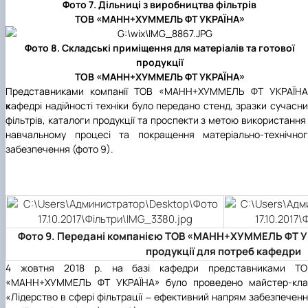
Фото 7. Дільниці з виробництва фільтрів
ТОВ «МАНН+ХУММЕЛЬ ФТ УКРАЇНА»
Фото 8. Складські приміщення для матеріалів та готової
продукції
ТОВ «МАНН+ХУММЕЛЬ ФТ УКРАЇНА»
Представниками компанії ТОВ «МАНН+ХУММЕЛЬ ФТ УКРАЇНА
к
афедрі надійності техніки було передано стенд, зразки сучасни
фільтрів, каталоги продукції та проспекти з метою використання
навчальному процесі та покращення матеріально-технічног
забезпечення (фото 9).
Фото 9. Передані компанією ТОВ «МАНН+ХУММЕЛЬ ФТ УК
продукції для потреб кафедри
4 жовтня 2018 р. на базі кафедри представниками ТО
«МАНН+ХУММЕЛЬ ФТ УКРАЇНА» було проведено майстер-кла
«Лідерство в сфері фільтрації ‒ ефективний напрям забезпечен