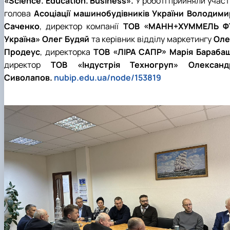
«Science. Education. Business».
У роботі прийняли участ
голова
Асоціації машинобудівників України
Володими
Саченко
, директор компанії
ТОВ «МАНН+ХУММЕЛЬ Ф
Україна»
Олег Будяй
та керівник відділу маркетингу
Оле
Продеус
, директорка
ТОВ «ЛІРА САПР»
Марія Бараба
директор
ТОВ «Індустрія Техногруп»
Олександ
Сиволапов.
nubip.edu.ua/node/153819