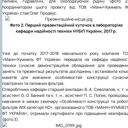
паливні, гідравлічні, для охолоджуючих рідин) (фото 2)
Координатором цього проекту від ТОВ «Манн+Хуммель Ф
Україна» став Олег Продеус.
Фото 2. Перший презентаційний куточок в лабораторіях
кафедри надійності техніки НУБіП України, 2017 р.
Уже до початку 2017-2018 навчального року компанія ТО
«Манн+Хуммель ФТ Україна» передала на кафедру надійност
техніки сучасне демонстраційне обладнання для проведенн
занять та презентації результатів досліджень і встановила кіль
макетів для вивчення особливостей конструкції сучасни
повітряних та паливних фільтрів.
Співробітники кафедри старший викладач В. А. Сиволапов, к. т. н
асистент О. О. Банний та к. т. н., асистент П. С. Попик, пройшов
навчання в межах семінару «Особливості конструкції та робо
фільтрів WIX категорії HD», організованого ТОВ «МАНН+ХУММЕ
ФТ УКРАЇНА», отримали сертифікати про підвищення кваліфікац
(фото 3).