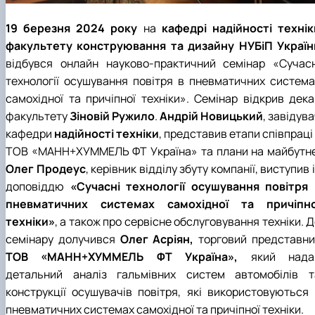
19 березня 2024 року
на
кафедрі надійності технік
факультету конструювання та дизайну НУБіП Україн
відбувся онлайн науково-практичний семінар «Сучасн
технології осушування повітря в пневматичних система
самохідної та причіпної техніки». Семінар відкрив дека
факультету
Зіновій Ружило
.
Андрій Новицький
, завідув
кафедри
надійності техніки
, представив етапи співпраці
ТОВ «МАНН+ХУММЕЛЬ ФТ Україна» та плани на майбутнє
Олег Продеус
, керівник відділу збуту компанії, виступив 
доповіддю
«Сучасні технології осушування повітря 
пневматичних системах самохідної та причіпно
техніки»
, а також про сервісне обслуговування техніки. 
семінару долучився
Олег Асріян,
торговий представни
ТОВ «МАНН+ХУММЕЛЬ ФТ Україна»,
який нада
детальний аналіз гальмівних систем автомобілів т
конструкції осушувачів повітря, які використовуються 
пневматичних системах самохідної та причіпної техніки.