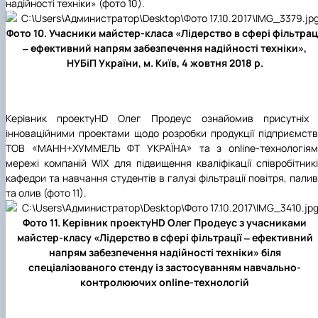
надійності техніки» (фото 10).
Фото 10. Учасники майстер-класа «Лідерство в сфері фільтрац
‒ ефективний напрям забезпечення надійності техніки»,
НУБіП України, м. Київ, 4 жовтня 2018 р.
Керівник проектуHD Олег Продеус ознайомив присутніх 
інноваційними проектами щодо розробки продукції підприємст
ТОВ «МАНН+ХУММЕЛЬ ФТ УКРАЇНА» та з online-технологіям
мережі компаній WIX для підвищення кваліфікації співробітник
кафедри та навчання студентів в галузі фільтрації повітря, пали
та олив (фото 11).
Фото 11. Керівник проектуHD Олег Продеус з учасниками
майстер-класу «Лідерство в сфері фільтрації ‒ ефективний
напрям забезпечення надійності техніки» біля
спеціалізованого стенду із застосуванням навчально-
контролюючих online-технологій