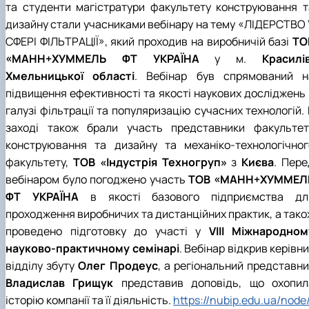
та студенти магістратури факультету конструювання т
дизайну стали учасниками вебінару на тему «ЛІДЕРСТВО 
СФЕРІ ФІЛЬТРАЦІЇ», який проходив на виробничій базі
ТО
«МАНН+ХУММЕЛЬ ФТ УКРАЇНА
у м.
Красилів
Хмельницької області
. Вебінар був спрямований н
підвищення ефективності та якості наукових досліджень 
галузі фільтрації та популяризацію сучасних технологій.
заході також брали участь представники факультет
конструювання та дизайну та механіко-технологічног
факультету,
ТОВ «Індустрія Техногруп»
з
Києва
. Пере
вебінаром було погоджено участь
ТОВ «МАНН+ХУММЕЛ
ФТ УКРАЇНА
в якості базового підприємства дл
проходження виробничих та дистанційних практик, а тако
проведено підготовку до участі у
V
ІІІ Міжнародном
науково-практичному семінарі
. Вебінар відкрив керівн
відділу збуту
Олег Продеус
, а регіональний представни
Владислав Грищук
представив доповідь, що охопил
історію компанії та її діяльність.
https://nubip.edu.ua/node