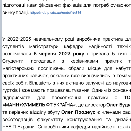
підготовці кваліфікованих фахівців для потреб сучасног
ринку праці.
https://nubip.edu.ua/node/144356
У 2022-2023 навчальному році виробнича практика дл
студентів магістратури кафедри надійності технік
розпочалася
5 червня 2023 року
і тривала 6 тижнів
Студенти, погодивши з керівниками практик т
магістерських досліджень, обрали місце для набутт
практичних навичок, оскільки вже визначились із темам
своїх робіт. Більшість з них активно залучені до науков
гуртків і вже мають працевлаштування. Одним із основни
підприємств для проходження практики є
ТО
«МАНН+ХУММЕЛЬ ФТ УКРАЇНА»
, де директор
Олег Будя
та керівник відділу збуту
Олег Продеус
є членами рад
роботодавців факультету конструювання та дизайн
НУБіП України. Співробітники кафедри надійності технік