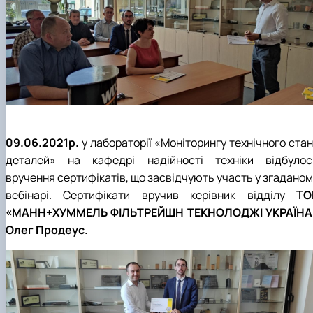
09.06.2021р.
у лабораторії «Моніторингу технічного ста
деталей» на кафедрі надійності техніки відбулос
вручення сертифікатів, що засвідчують участь у згаданом
вебінарі. Сертифікати вручив керівник відділу Т
О
«МАНН+ХУММЕЛЬ ФІЛЬТРЕЙШН ТЕКНОЛОДЖІ УКРАЇНА
Олег Продеус.