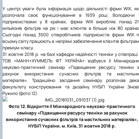
У центрі уваги була інформація щодо діяльності фірми WIX, я
розпочала своє функціонування в 1939 році. Володіючи 1
підприємствами у 8 країнах, фірма WIX виробляє понад 21
мільйонів фільтрів на рік і має клієнтів в більше ніж 80 країна
Сьогодні понад 3500 співробітників підприємств фірми WIX 
всьому світу працюють в напрямі забезпечення клієнтів фільтра
преміум-класу.
31 жовтня 2018 р. на базі кафедри надійності техніки у співпраці
ТОВ «МАНН+ХУММЕЛЬ ФТ УКРАЇНА» відбувся ІІ Міжнародни
науково-практичний семінар «Підвищення ресурсу техніки 
рахунок використання сучасних фільтрів та мастильни
матеріалів». Традиційно засідання семінару розпочав дек
факультету конструювання та дизайну НУБіП України Зінов
Ружило (фото 12).
Фото 12. Відкриття ІІ Міжнародного науково-практичного
семінару «Підвищення ресурсу техніки за рахунок
використання сучасних фільтрів та мастильних матеріалів»,
НУБіП України, м. Київ, 31 жовтня 2018 р.