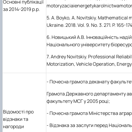
Основні публікації
motoryzaciaienergetykarolnictwamotoriza
за 2014-2019 р.р.
5. A. Boyko, A. Novitskiy. Mathematical 
Ukraine. 2018. Vol. 9. No. 3. 271. P. 165-174
6. Новицький А.В. Інноваційність над
Національного університету біоресурсі
7. Andrey Novitskiy. Professional Reliab
Motorization, Vehicle Operation, Energy
- Почесна грамота деканату факульте
Грамота Державного департаменту авт
факультету МСГ у 2005 році;
Відомості про
- Почесна грамота Міністерства аграрн
відзнаки та
- Відзнака за заслуги перед Націонал
нагороди