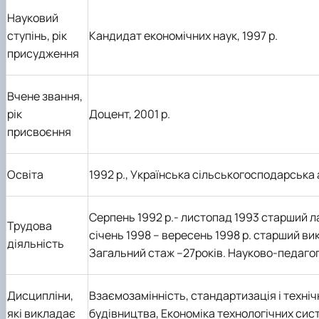
Науковий
ступінь, рік
Кандидат економічних наук, 1997 р.
присудження
Вчене звання,
рік
Доцент, 2001 р.
присвоєння
Освіта
1992 р., Українська сільськогосподарська
Серпень 1992 р.- листопад 1993 старший л
Трудова
січень 1998 – вересень 1998 р. старший ви
діяльність
Загальний стаж –27років. Науково-педагогі
Дисципліни,
Взаємозамінність, стандартизація і техніч
які викладає
будівництва, Економіка технологічних сис