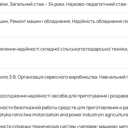
їни. Загальний стаж – 34 роки. Науково-педагогічний стаж –
шин, Ремонт машин і обладнання, Надійність обладнання лі
зпечення надійності складної сільськогосподарської техні
жило З.В. Організація сервісного виробництва. Навчальний п
і дослідження надійності засобів для приготування і роздаванн
тности безотказной работы средств для приготовления и р
yka rolnictwa motorization and power industryin agriculture. – L
ности сложных технических систем «человек-машина» методо