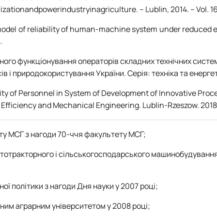
tionandpowerindustryinagriculture. – Lublin, 2014. – Vol. 16,
model of reliability of human-machine system under reduced eff
.
ійного функціонування операторів складних технічних сист
в і природокористування України. Серія: техніка та енергети
ility of Personnel in System of Development of Innovative Proc
 Efficiency and Mechanical Engineering. Lublin-Rzeszow. 2018.V
ту МСГ з нагоди 70-ччя факультету МСГ;
отракторного і сільськогосподарського машинобудування Мі
ої політики з нагоди Дня науки у 2007 році;
ьним аграрним університетом у 2008 році;