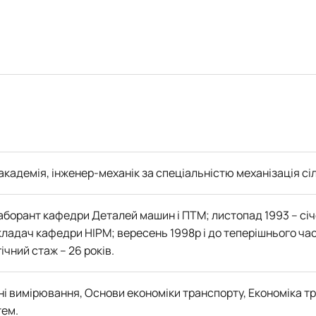
 академія, інженер-механік за спеціальністю механізація с
аборант кафедри Деталей машин і ПТМ; листопад 1993 – січ
кладач кафедри НІРМ; вересень 1998р і до теперішнього час
чний стаж – 26 років.
ні вимірювання, Основи економіки транспорту, Економіка тр
тем.