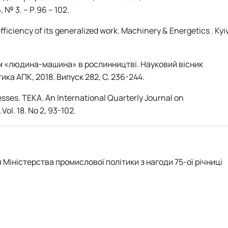
 № 3. – Р.96 – 102.
iciency of its generalized work. Machinery & Energetics . Kyiv
ем «людина-машина» в рослинництві. Науковий вісник
ка АПК, 2018. Випуск 282, С. 236-244.
esses. TEKA. An International Quarterly Journal on
ol. 18. No 2, 93-102.
ністерства промислової політики з нагоди 75-ої річниці