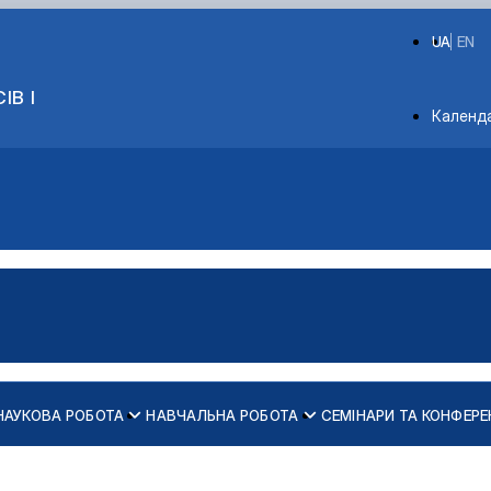
UA
EN
ІВ І
Depart
Календ
НАУКОВА РОБОТА
НАВЧАЛЬНА РОБОТА
СЕМІНАРИ ТА КОНФЕРЕ
дарського виробництва
кників