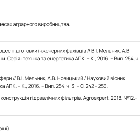
оцесах аграрного виробництва.
ес підготовки інженерних фахівців // В.І. Мельник, А.В.
ерія: техніка та енергетика АПК. – К., 2016. – Вип. 254, ч.
ери // В.І. Мельник, А.В. Новицький / Науковий вісник
. – К., 2016. – Вип. 254, ч. 3. – С. 242 - 253.
конструкція гідравлічних фільтрів. Agroexpert, 2018, №12.-
їні)