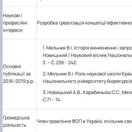
Наукові і
професійні
Розробка і реалізація концепції ефективн
інтереси
Мельник В.І. Історія виникнення і зап
Новицький / Науковий вісник Національно
3. – С. 236 - 242.
Основні
публікації за
Мельник В.І. Роль наукової школи Крам
2016-2019 р.р.
Національного університету біоресурсів і 
Новицький А.В., Карабиньош С.С., Мель
С.71 – 74.
Громадська
Член правління ФОП в Україні, очільник се
діяльність