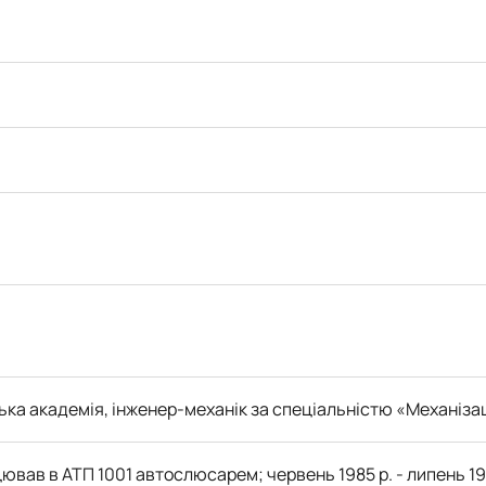
 SCOPUS
ня»
огії
робота
ки
кників
ька академія, інженер-механік за спеціальністю «Механіза
цював в АТП 1001 автослюсарем; червень 1985 р. - липень 19