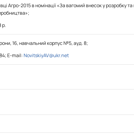
ці Агро-2015 в номінації «За вагомий внесок у розробку та 
иробництва»;
 р.
орони, 16, навчальний корпус №5, ауд. 8;
 84; E-mail:
NovitskiyAV@ukr.net