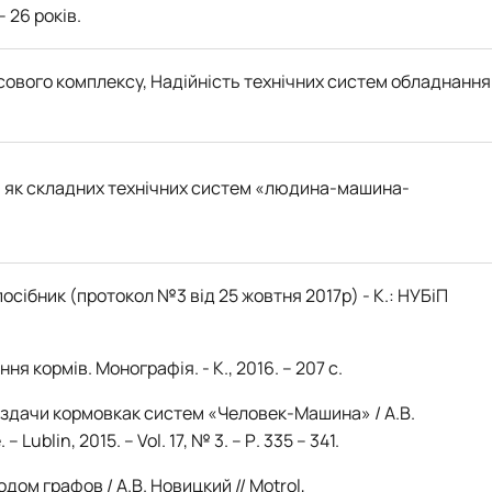
 26 років.
сового комплексу, Надійність технічних систем обладнання
ки, як складних технічних систем «людина-машина-
осібник (протокол №3 від 25 жовтня 2017р) - К.: НУБіП
я кормів. Монографія. - К., 2016. – 207 с.
аздачи кормовкак систем «Человек-Машина» / А.В.
ublin, 2015. – Vol. 17, № 3. – Р. 335 – 341.
м графов / А.В. Новицкий // Motrol,