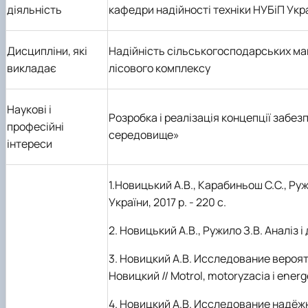
діяльність
кафедри надійності техніки НУБіП Укра
Дисципліни, які
Надійність сільськогосподарських ма
викладає
лісового комплексу
Наукові і
Розробка і реалізація концепції забе
професійні
середовище»
інтереси
1.Новицький А.В., Карабиньош С.С., Ру
України, 2017 р. - 220 с.
2. Новицький А.В., Ружило З.В. Аналіз 
3. Новицкий А.В. Исследование вероя
Новицкий // Motrol, motoryzacia i energet
4. Новицкий А.В. Исследование надёж