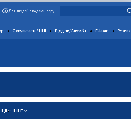
Для людей з вадами зору
ments
ар
Факультети / ННІ
Відділи/Служби
E-learn
Розкл
НЦІЇ
ІНШЕ