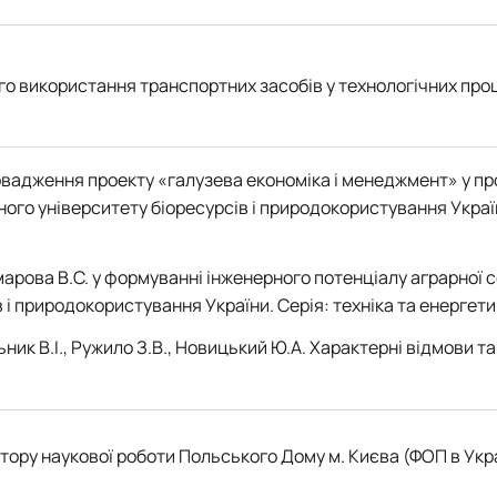
ого використання транспортних засобів у технологічних пр
ровадження проекту «галузева економіка і менеджмент» у проц
го університету біоресурсів і природокористування України. С
арова В.С. у формуванні інженерного потенціалу аграрної сф
природокористування України. Серія: техніка та енергетика АПК
ник В.І., Ружило З.В., Новицький Ю.А. Характерні відмови та 
ктору наукової роботи Польського Дому м. Києва (ФОП в Укра