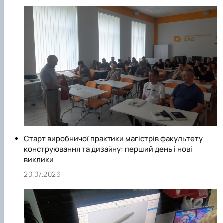
орденоносець доцент Г.В. Корнєєв.
З 2006 року кафедру очолює відмінник освіти України,
професор В.С. Ловейкін.
Старт виробничої практики магістрів факультету
конструювання та дизайну: перший день і нові
виклики
20.07.2026