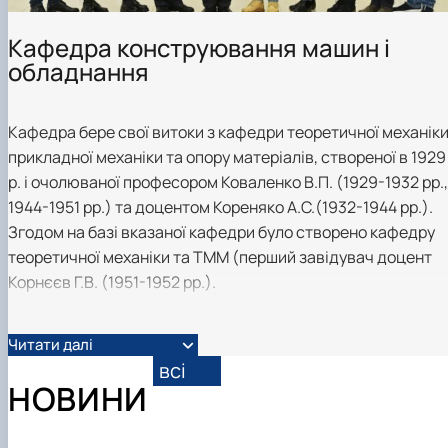
Кафедра конструювання машин і
обладнання
Кафедра бере свої витоки з кафедри теоретичної механіки
прикладної механіки та опору матеріалів, створеної в 1929
р. і очолюваної професором Коваленко В.П. (1929-1932 рр.,
1944-1951 рр.) та доцентом Кореняко А.С.(1932-1944 рр.).
Згодом на базі вказаної кафедри було створено кафедру
теоретичної механіки та ТММ (перший завідувач доцент
Корнєєв Г.В. (1951-1952 рр.).
Самостійним підрозділом кафедра стала в 1952 р. під
Читати далі
назвою кафедра деталей машин і прикладної механіки, з
всі
1954 р. – деталей машин і підйомно– транспортних
НОВИНИ
механізмів, а з 2000 року – конструювання машин для АПК
Першим її завідувачем до 1972 року був фронтовик,