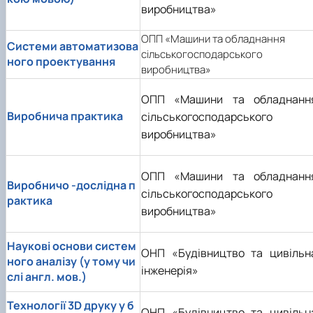
виробництва»
ОПП «Машини та обладнання
Системи автоматизова
сільськогосподарського
ного проектування
виробництва»
ОПП «Машини та обладнанн
Виробнича практика
сільськогосподарського
виробництва»
ОПП «Машини та обладнанн
Виробничо -дослідна п
сільськогосподарського
рактика
виробництва»
Наукові основи систем
ОНП «Будівництво та цивільн
ного аналізу (у тому чи
інженерія»
слі англ. мов.)
Технології 3D друку у б
ОНП «Будівництво та цивільн