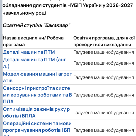
обладнання для студентів НУБіП України у 2026-2027
навчальному році
Освітній ступінь "Бакалавр"
Назва дисципліни
/
Робоча
Освітня програма, для якої
програма
проводиться викладання
Деталі машин та ПТМ
Галузеве машинобудування
Деталі машин та ПТМ (анг
Галузеве машинобудування
л.)
Моделювання машин і агрег
Галузеве машинобудування
атів
Сенсорні пристрої та систе
ми керування роботами та Б
Галузеве машинобудування
ПЛА
Оптимізація режимів руху р
Галузеве машинобудування
оботів і БПЛА
Операційні системи та мови
програмування роботів і БП
Галузеве машинобудування