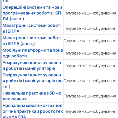
ЛА
Операційні системи та мови
програмування роботів і БП
Галузеве машинобудування
ЛА (англ.)
Мехатронні системи роботі
Галузеве машинобудування
в і БПЛА
Мехатронні системи роботі
Галузеве машинобудування
в і БПЛА (англ.)
Мобільні платформи та прив
Галузеве машинобудування
оди роботів
Розрахунок і конструюванн
Галузеве машинобудування
я роботів і маніпуляторів
Розрахунок і конструюванн
я роботів і маніпуляторів (ан
Галузеве машинобудування
гл.)
Навчальна практика з 3D мо
Галузеве машинобудування
делювання
Навчальна механіко-технол
огічна практика з робототех
Галузеве машинобудування
ніки та БЛА