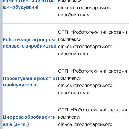
комплекси
Комп’ютерний зір в ма
шинобудуванні
сільськогосподарського
виробництва»
ОПП «Робототехнічні системи 
комплекси
Роботизація агропром
ислового виробництва
сільськогосподарського
виробництва»
ОПП «Робототехнічні системи 
комплекси
Проектування роботів і
маніпуляторів
сільськогосподарського
виробництва»
ОПП «Робототехнічні системи 
Цифрова обробка сигн
комплекси
алів (англ.)
сільськогосподарського