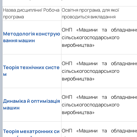
Назва дисципліни
/
Робоча
Освітня програма, для якої
програма
проводиться викладання
ОНП «Машини та обладнанн
Методологія конструю
сільськогосподарського
вання машин
виробництва»
ОНП «Машини та обладнанн
Теорія технічних систе
сільськогосподарського
м
виробництва»
ОНП «Машини та обладнанн
Динаміка й оптимізація
сільськогосподарського
машин
виробництва»
ОНП «Машини та обладнанн
Теорія мехатронних си