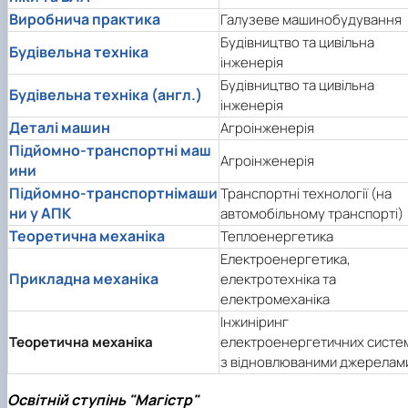
Виробнича практика
Галузеве машинобудування
Будівництво та цивільна
Будівельна техніка
інженерія
Будівництво та цивільна
Будівельна техніка (англ.)
інженерія
Деталі машин
Агроінженерія
Підйомно-транспортні маш
Агроінженерія
ини
Підйомно-транспортнімаши
Транспортні технології (на
ни у АПК
автомобільному транспорті)
Теоретична механіка
Теплоенергетика
Електроенергетика,
Прикладна механіка
електротехніка та
електромеханіка
Інжиніринг
Теоретична механіка
електроенергетичних систе
з відновлюваними джерелам
Освітній ступінь "Магістр"