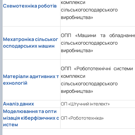
комплекси
Схемотехніка роботів
сільськогосподарського
виробництва»
ОПП «Машини та обладнанн
Мехатроніка сільськог
сільськогосподарського
осподарських машин
виробництва»
ОПП «Робототехнічні системи 
комплекси
Матеріали адитивних т
ехнологій
сільськогосподарського
виробництва»
Аналіз даних
ОП «Штучний інтелект»
Моделювання та опти
мізація кіберфізичних с
ОП «Робототехніка»
истем