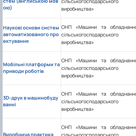
стем (англйською мов
сільськогосподарського
ою)
виробництва»
ОНП «Машини та обладнанн
Наукові основи систем
автоматизованого про
сільськогосподарського
ектування
виробництва»
ОНП «Машини та обладнанн
Мобільні платформи та
сільськогосподарського
приводи роботів
виробництва»
ОНП «Машини та обладнанн
3D-друк в машинобуду
сільськогосподарського
ванні
виробництва»
ОНП «Машини та обладнанн
Виробнича практика
сільськогосподарського