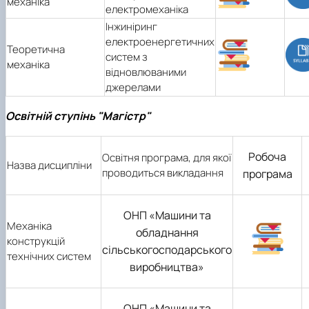
механіка
електромеханіка
Інжиніринг
електроенергетичних
Теоретична
систем з
механіка
відновлюваними
джерелами
Освітній ступінь "Магістр"
Робоча
Освітня програма, для якої
Назва дисципліни
проводиться викладання
програма
ОНП «Машини та
Механіка
обладнання
конструкцій
сільськогосподарського
технічних систем
виробництва»
ОНП «Машини та