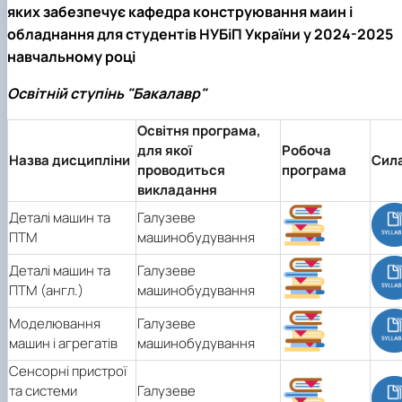
яких забезпечує кафедра конструювання маин і
обладнання для студентів НУБіП України у 2024-2025
навчальному році
Освітній ступінь "Бакалавр"
Освітня програма,
для якої
Робоча
Назва дисципліни
Сил
проводиться
програма
викладання
Деталі машин та
Галузеве
ПТМ
машинобудування
Деталі машин та
Галузеве
ПТМ (англ.)
машинобудування
Моделювання
Галузеве
машин і агрегатів
машинобудування
Сенсорні пристрої
та системи
Галузеве