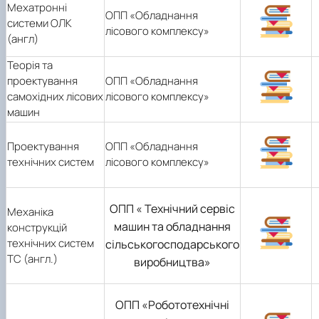
Мехатронні
ОПП «Обладнання
системи ОЛК
лісового комплексу»
(англ)
Теорія та
проектування
ОПП «Обладнання
самохідних лісових
лісового комплексу»
машин
Проектування
ОПП «Обладнання
технічних систем
лісового комплексу»
ОПП « Технічний сервіс
Механіка
машин та обладнання
конструкцій
технічних систем
сільськогосподарського
ТС (англ.)
виробництва»
ОПП «Робототехнічні