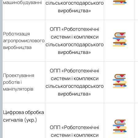
машинобудуванні
сільськогосподарського
виробництва»
ОПП «Робототехнічні
Роботизація
системи і комплекси
агропромислового
сільськогосподарського
виробництва
виробництва»
ОПП «Робототехнічні
Проектування
системи і комплекси
роботів і
сільськогосподарського
маніпуляторів
виробництва»
Цифрова обробка
сигналів (укр.)
ОПП «Робототехнічні
системи і комплекси