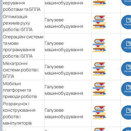
керування
машинобудування
роботами та БПЛА
Оптимізація
Галузеве
режимів руху
машинобудування
роботів і БПЛА
Операційні системи
та мови
Галузеве
програмування
машинобудування
роботів і БПЛА
Мехатронні
Галузеве
системи роботів і
машинобудування
БПЛА
Мобільні
Галузеве
платформи та
машинобудування
приводи роботів
Розрахунок і
конструювання
Галузеве
роботів і
машинобудування
маніпуляторів