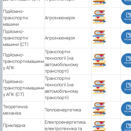
Підйомно-
транспортні
Агроінженерія
машини
Підйомно-
транспортні
Агроінженерія
машини (СТ)
Транспортні
Підйомно-
технології (на
транспортнімашини
автомобільному
у АПК
транспорті)
Транспортні
Підйомно-
технології (на
транспортнімашини
автомобільному
у АПК (СТ)
транспорті)
Теоретична
Теплоенергетика
механіка
Електроенергетика,
Прикладна
електротехніка та