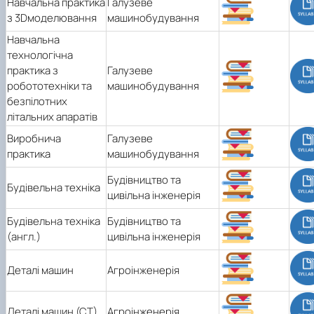
Навчальна практика
Галузеве
з 3Dмоделювання
машинобудування
Навчальна
технологічна
практика з
Галузеве
робототехніки та
машинобудування
безпілотних
літальних апаратів
Виробнича
Галузеве
практика
машинобудування
Будівництво та
Будівельна техніка
цивільна інженерія
Будівельна техніка
Будівництво та
(англ.)
цивільна інженерія
Деталі машин
Агроінженерія
Деталі машин (СТ)
Агроінженерія