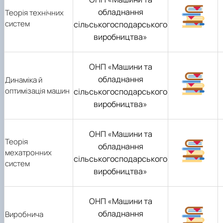
обладнання
Теорія технічних
систем
сільськогосподарського
виробництва»
ОНП «Машини та
обладнання
Динаміка й
оптимізація машин
сільськогосподарського
виробництва»
ОНП «Машини та
Теорія
обладнання
мехатронних
сільськогосподарського
систем
виробництва»
ОНП «Машини та
обладнання
Виробнича