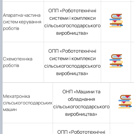
ОПП «Робототехнічні
Апаратна частина
системи і комплекси
систем керування
сільськогосподарського
роботів
виробництва»
ОПП «Робототехнічні
системи і комплекси
Схемотехніка
роботів
сільськогосподарського
виробництва»
ОНП «Машини та
Мехатроніка
обладнання
сільськогосподарських
сільськогосподарського
машин
виробництва»
ОПП «Робототехнічні