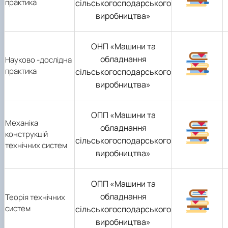
практика
сільськогосподарського
виробництва»
ОНП «Машини та
обладнання
Науково -дослідна
практика
сільськогосподарського
виробництва»
ОПП «Машини та
Механіка
обладнання
конструкцій
сільськогосподарського
технічних систем
виробництва»
ОПП «Машини та
обладнання
Теорія технічних
систем
сільськогосподарського
виробництва»