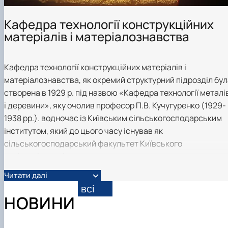
Building material science and welding in
construction
Кафедра технології конструкційних
Екологічні будівельні матеріали та
матеріалів і матеріалознавства
конструкції
Кафедра технології конструкційних матеріалів і
матеріалознавства, як окремий структурний підрозділ бул
створена в 1929 р. під назвою «Кафедра технології металі
і деревини», яку очолив професор П.В. Кучугуренко (1929-
1938 рр.). водночас із Київським сільськогосподарським
інститутом, який до цього часу існував як
сільськогосподарський факультет Київського
політехнічного інституту.
Головною метою кафедри є забезпечення навчального
Читати далі
процесу на 4 факультетах, де викладаються 12 дисциплін
всі
по підготовці фахівців ОС “Бакалавр” та ОС “Магістр”,
НОВИНИ
проведення актуальних наукових досліджень з
пріоритетних напрямів новітніх технологій, матеріалів та