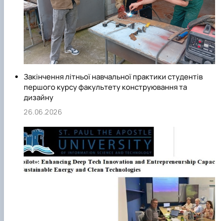
теоретичними і фаховими знаннями;
- організація культурно-виховної роботи для забезпеченн
духовного і фізичного вдосконалення, індивідуальної та
колективної професійної діяльності, а також громадської
роботи;
- організація і проведення дослідницької та інноваційної
Закінчення літньої навчальної практики студентів
діяльності.
першого курсу факультету конструювання та
дизайну
26.06.2026