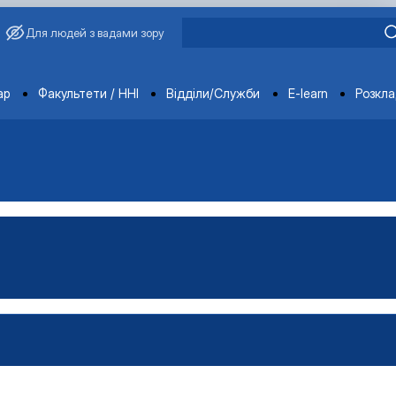
Для людей з вадами зору
ments
ар
Факультети / ННІ
Відділи/Служби
E-learn
Розкл