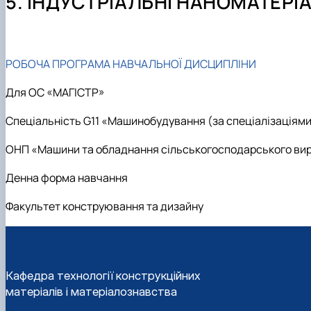
5. ІНДУСТРІАЛЬНІ НАНОМАТЕРІА
Профорієнтаційні заходи
Методичні матеріали для навчання студентів
Структура кафедри (Лабораторії та обладнання)
Навчальна практика
Контактна інформація
Виробнича практика
РОБОЧА ПРОГРАМА НАВЧАЛЬНОЇ ДИСЦИПЛІНИ
Для ОС «МАГІСТР»
Спеціальність G11 «Машинобудування (за спеціалізаціям
ОНП «Машини та обладнання сільськогосподарського ви
Денна форма навчання
Факультет конструювання та дизайну
Кафедра технології конструкційних
матеріалів і матеріалознавства