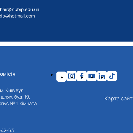
chair@nubip.edu.ua
bip@hotmail.com
омісія
м. Київ вул.
шлях, буд. 19,
Карта сайт
пус № 1, кімната
-42-63