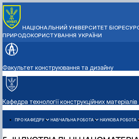
НАЦІОНАЛЬНИЙ УНІВЕРСИТЕТ БІОРЕСУРС
ПРИРОДОКОРИСТУВАННЯ УКРАЇНИ
Факультет конструювання та дизайну
Кафедра технології конструкційних матеріалів
ПРО КАФЕДРУ
НАВЧАЛЬНА РОБОТА
НАУКОВА РОБОТА
Історія кафедри
Навчальні дисципліни, робочі програми для ОС "Бакал
Аспірантура
МАТЕРІАЛОЗНАВСТВО
Склад кафедри
Навчальні дисципліни, робочі програми для ОС "Магіс
ТЕХНОЛОГІЯ МАШИНОБУДУВАННЯ