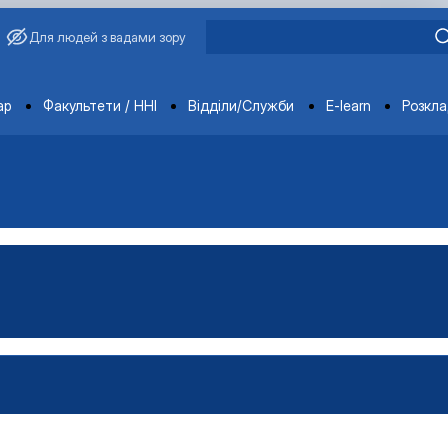
Для людей з вадами зору
ments
ар
Факультети / ННІ
Відділи/Служби
E-learn
Розкл