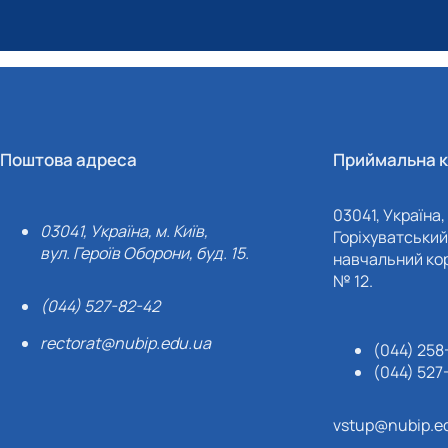
Поштова адреса
Приймальна к
03041, Україна, 
03041, Україна, м. Київ,
Горіхуватський 
вул. Героїв Оборони, буд. 15.
навчальний кор
№ 12.
(044) 527-82-42
rectorat@nubip.edu.ua
(044) 258
(044) 527
vstup@nubip.e