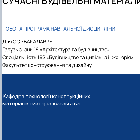
СУЧАСНІ БУДІВЕЛЬНІ МАТЕРІАЛ
Профорієнтаційні заходи
Методичні матеріали для навчання студентів
Структура кафедри (Лабораторії та обладнання)
Навчальна практика
Контактна інформація
Виробнича практика
РОБОЧА ПРОГРАМА НАВЧАЛЬНОЇ ДИСЦИПЛІНИ
Для ОС «БАКАЛАВР»
Галузь знань 19 «Архітектура та будівництво»
Спеціальність 192 «Будівництво та цивільна інженерія»
Факультет конструювання та дизайну
Кафедра технології конструкційних
матеріалів і матеріалознавства