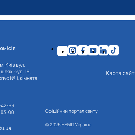
омісія
м. Київ вул.
шлях, буд. 19,
Карта сайт
пус № 1, кімната
-42-63
Офіційний портал сайту
-83-08
© 2026 НУБІП Україна
du.ua