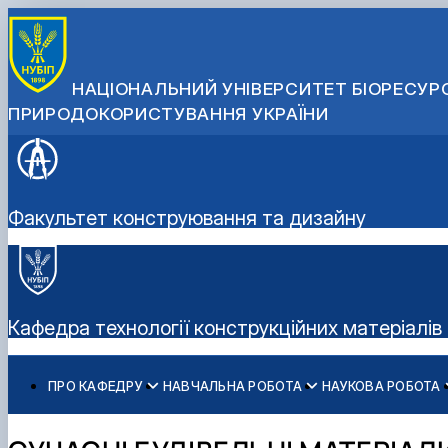
НАЦІОНАЛЬНИЙ УНІВЕРСИТЕТ БІОРЕСУРС
ПРИРОДОКОРИСТУВАННЯ УКРАЇНИ
Факультет конструювання та дизайну
Кафедра технології конструкційних матеріалів
ПРО КАФЕДРУ
НАВЧАЛЬНА РОБОТА
НАУКОВА РОБОТА
Історія кафедри
Навчальні дисципліни, робочі програми для ОС "Бакал
Аспірантура
МАТЕРІАЛОЗНАВСТВО
Склад кафедри
Навчальні дисципліни, робочі програми для ОС "Магіс
ТЕХНОЛОГІЯ МАШИНОБУДУВАННЯ