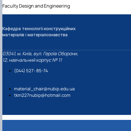
Building material science and welding in
Faculty Design and Engineering
construction
Екологічні будівельні матеріали та
конструкції
Кафедра технології конструкційних
матеріалів і матеріалознавства
03041, м. Київ, вул. Героїв Оборони,
12, навчальний корпус № 11
(044) 527- 85-74
material_chair@nubip.edu.ua
tkm227nubip@hotmail.com