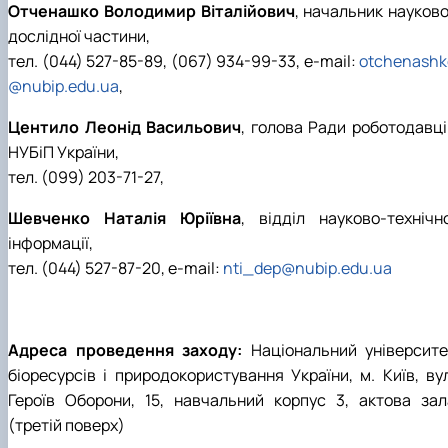
Отченашко Володимир Віталійович
, начальник науково
дослідної частини,
тел. (044) 527-85-89, (067) 934-99-33, e-mail:
otchenashk
@nubip.edu.ua
,
Центило Леонід Васильович
, голова Ради роботодавці
НУБіП України,
тел. (099) 203-71-27,
Шевченко Наталія Юріївна
, відділ науково-технічно
інформації,
тел. (044) 527-87-20, e-mail:
nti_dep@nubip.edu.ua
Адреса проведення заходу:
Національний університе
біоресурсів і природокористування України, м. Київ, вул
Героїв Оборони, 15, навчальний корпус 3, актова зал
(третій поверх)