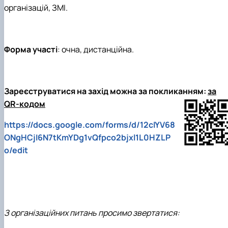
організацій, ЗМІ.
Форма участі
: очна, дистанційна.
Зареєструватися на захід можна за покликанням:
за
QR-кодом
https://docs.google.com/forms/d/12cIYV68
ONgHCjI6N7tKmYDg1vQfpco2bjxl1L0HZLP
o/edit
З організаційних питань просимо звертатися: