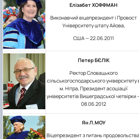
Елізабет ХОФФМАН
Виконавчий віцепрезидент і Провост
Університету штату Айова,
США — 22.06.2011
Петер БЄЛІК
Ректор Словацького
сільськогосподарського університету 
м. Нітра, Президент асоціації
університетів Вишеградської четвірки 
08.06.2012
Ян Л.МОУ
Віцепрезидент з питань продовольства