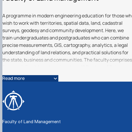
A programme in modern engineering education for those w
wish to work with territories, spatial data, land, cadastral
surveys, geodesy and community development. Here, we
train undergraduates and postgraduates who can combine
precise measurements, GIS, cartography, analytics, a legal
understanding of land relations, and practical solutions for
the state, business and communities. The faculty comprises
five specialised departments, where 12 Doctors of Science
and 22 Candidates of Science teach and conduct research. I
Read more
is here that specialists are trained who are capable not only
of working with the land cadastre, land management,
geodetic and cartographic support, and land monitoring, but
also of seeing the bigger picture – how to manage resources
develop territories, protect the land, and shape a vision for
the future.
Faculty of Land Management