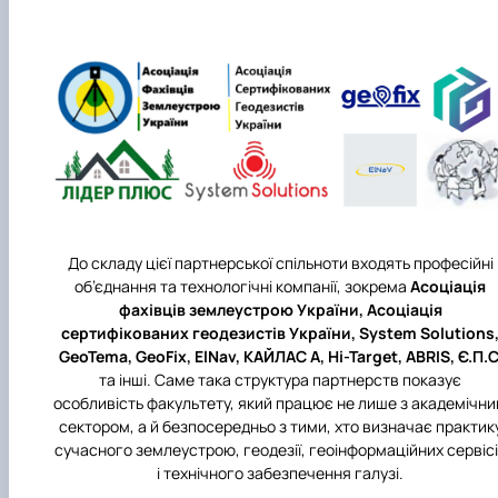
До складу цієї партнерської спільноти входять професійні
об’єднання та технологічні компанії, зокрема
Асоціація
фахівців землеустрою України, Асоціація
сертифікованих геодезистів України, System Solutions
GeoTema, GeoFix, ElNav, КАЙЛАС А, Hi-Target, ABRIS, Є.П.С
та інші. Саме така структура партнерств показує
особливість факультету, який працює не лише з академічн
сектором, а й безпосередньо з тими, хто визначає практик
сучасного землеустрою, геодезії, геоінформаційних сервіс
і технічного забезпечення галузі.