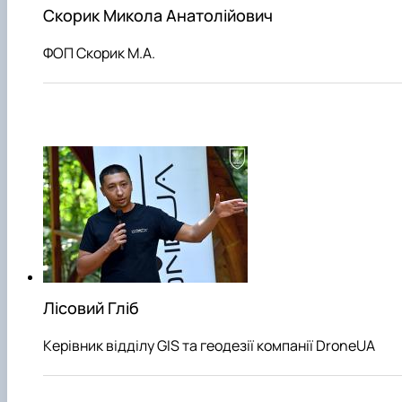
Скорик Микола Анатолійович
ФОП Скорик М.А.
Лісовий Гліб
Керівник відділу GIS та геодезії компанії DroneUA