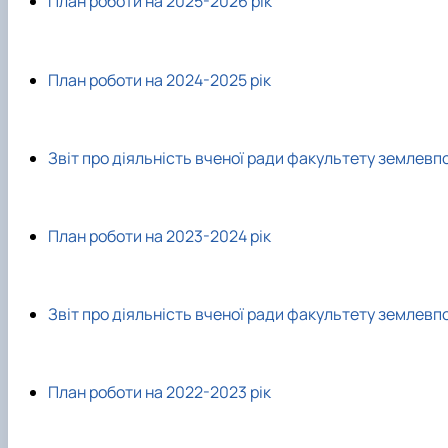
План роботи на 2025-2026 рік
Старостат
Стипендіальний рейтинг
Видатні вчені
Успішні випускники
Проведення відкритих лекцій
GeoCampus Hub
Неформальна освіта
Акредитація
План роботи на 2024-2025 рік
Звіт про діяльність вченої ради факультету землев
План роботи на 2023-2024 рік
Звіт про діяльність вченої ради факультету землев
План роботи на 2022-2023 рік