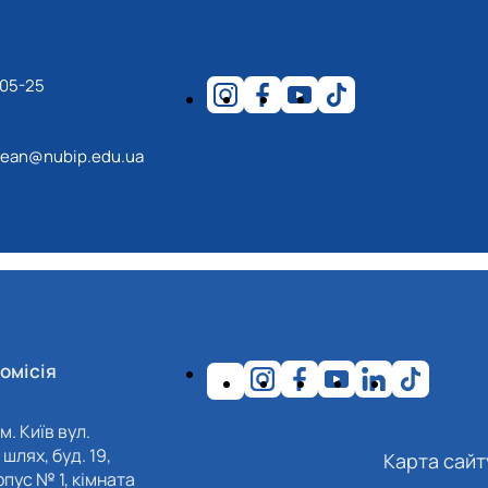
-05-25
ean@nubip.edu.ua
омісія
м. Київ вул.
шлях, буд. 19,
Карта сайт
пус № 1, кімната