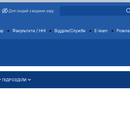
Для людей з вадами зору
ments
ар
Факультети / ННІ
Відділи/Служби
E-learn
Розкл
ПІДРОЗДІЛИ
и
ти
ування та охорони навколишнього середовища"
 освітньо-наукового рівня вищої освіти