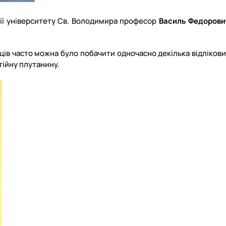
ії університету Св. Володимира професор
Василь Федорови
лавців часто можна було побачити одночасно декілька відліков
тійну плутанину.