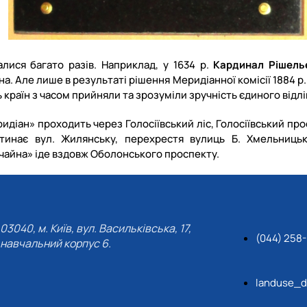
лися багато разів. Наприклад, у 1634 р.
Кардинал Рішель
а. Але лише в результаті рішення Меридіанної комісії 1884 р
ть країн з часом прийняли та зрозуміли зручність єдиного відл
ридіан» проходить через Голосіївський ліс, Голосіївський пр
тинає вул. Жилянську, перехрестя вулиць Б. Хмельницько
очайна» іде вздовж Оболонського проспекту.
03040, м. Київ, вул. Васильківська, 17,
(044) 258
навчальний корпус 6.
landuse_d