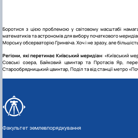
Боротися з цією проблемою у світовому масштабі намага
математиків та астрономів для вибору початкового меридіан
Морську обсерваторію Гринвіча. Хоч і не зразу, але більшіс
Регіони, які перетинає Київський меридіан
: «Київський ме
Совські озера, Байковий цвинтар та Протасів Яр, пере
Старообрядницький цвинтар, Поділ та від станції метро «П
Факультет землевпорядкування