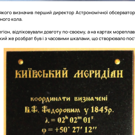
 якого визначив перший директор Астрономічної обсерватор
ного кола.
и регіон, відліковували довготу по-своєму, а на картах мореп
такий же розбрат був і з часовими шкалами, що створювало пос