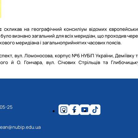
є
скликав на географічний консиліум відомих європейськи
. було визнано загальний для всіх меридіан, що проходив чер
ікового меридіана і загальноприйнятих часових поясів.
оспект, вул. Ломоносова, корпус №6 НУБіП України, Деміївку 
го й О. Гончара, вул. Січових Стрільців та Глибочицьку
-05-25
ean@nubip.edu.ua