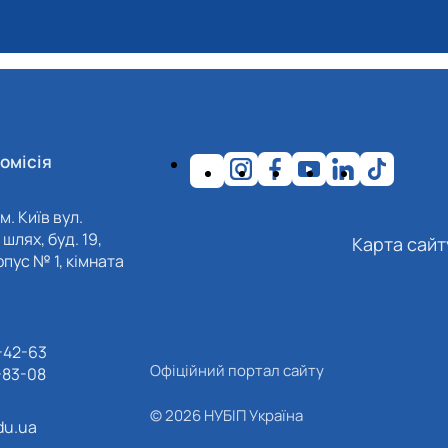
омісія
м. Київ вул.
шлях, буд. 19,
Карта сайт
пус № 1, кімната
-42-63
Офіційний портал сайту
-83-08
© 2026 НУБІП Україна
du.ua