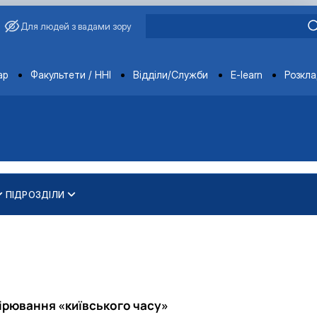
Для людей з вадами зору
ments
ар
Факультети / ННІ
Відділи/Служби
E-learn
Розкл
ПІДРОЗДІЛИ
и
ти
ування та охорони навколишнього середовища"
 освітньо-наукового рівня вищої освіти
мірювання «київського часу»