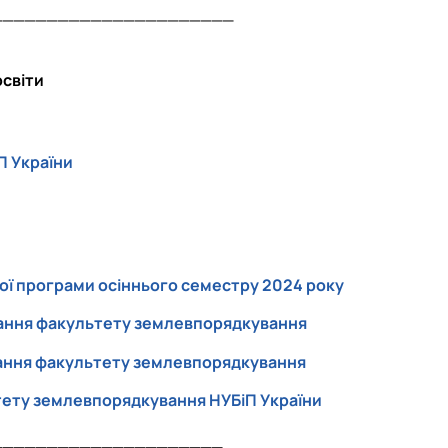
______________________
освіти
П України
ої програми осіннього семестру 2024 року
вання факультету землевпорядкування
вання факультету землевпорядкування
ьтету землевпорядкування НУБіП України
_____________________