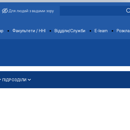
Для людей з вадами зору
ments
ар
Факультети / ННІ
Відділи/Служби
E-learn
Розкл
ПІДРОЗДІЛИ
и
ти
ування та охорони навколишнього середовища"
 освітньо-наукового рівня вищої освіти