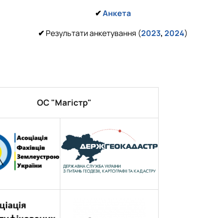
✔
Анкета
✔
Результати анкетування (
2023
,
2024
)
ОС "Магістр"