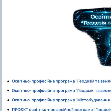
Старостат
Стипендіальний рейтинг
Видатні вчені
Успішні випускники
Проведення відкритих лекцій
GeoCampus Hub
Неформальна освіта
Акредитація
Освітньо-професійна програма "Геодезiя та земле
Освітньо-професійна програма "Геодезiя та земле
Освітньо-професійна програма "Містобудування і
ПРОЄКТ освітньо-професійної програми "Геодезiя