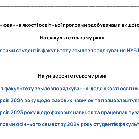
________________________________________
нювання якості освітньої програми здобувачами вищої 
На факультетському рівні
ограми студентів факультету землевпорядкування НУБі
На університетському рівні
уп факультету землевпорядкування щодо якості освітнь
урсів 2024 року щодо фахових навичок та працевлашту
урсів 2023 року щодо фахових навичок та працевлашту
ограми осіннього семестру 2024 року студентів факул
________________________________________