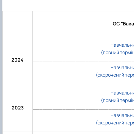
ОС "Бака
Навчальни
(повний термі
2024
______________________________
Навчальни
(скорочений тер
Навчальни
(повний термі
2023
______________________________
Навчальни
(скорочений тер