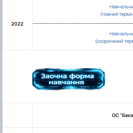
Навчальни
(повний термі
______________________________
2022
Навчальни
(скорочений тер
ОС "Бака