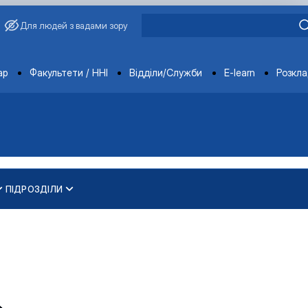
Для людей з вадами зору
ments
ар
Факультети / ННІ
Відділи/Служби
E-learn
Розкл
ПІДРОЗДІЛИ
и
ти
ування та охорони навколишнього середовища"
 освітньо-наукового рівня вищої освіти