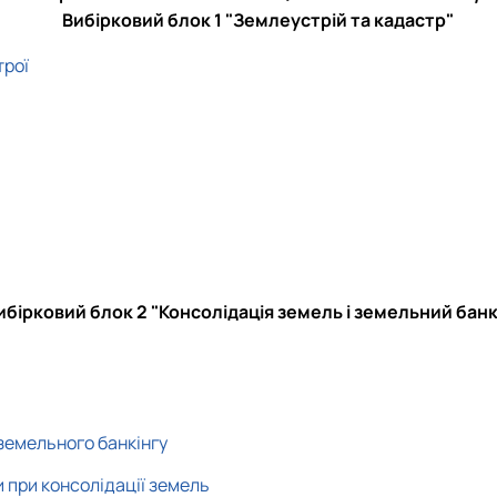
Вибірковий блок 1 "Землеустрій та кадастр"
трої
ибірковий блок 2 "Консолідація земель і земельний банк
 земельного банкінгу
и при консолідації земель