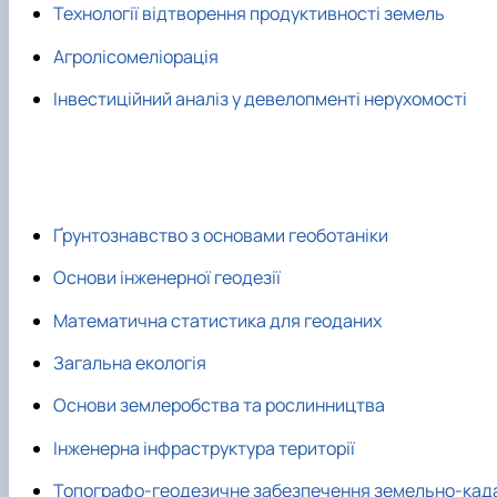
Технології відтворення продуктивності земель
Агролісомеліорація
Інвестиційний аналіз у девелопменті нерухомості
Ґрунтознавство з основами геоботаніки
Основи інженерної геодезії
Математична статистика для геоданих
Загальна екологія
Основи землеробства та рослинництва
Інженерна інфраструктура території
Топографо-геодезичне забезпечення земельно-када