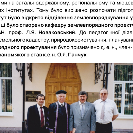
 на загальнодержавному, регіональному та місцевом
х інститутах. Тому було вирішено розпочати підгот
тут було відкрито
відділення землевпорядкування у 
році було створено кафедру землевпорядного проек
Н, проф. Л.Я. Новаковський
. До педагогічної дія
земельного кадастру, природокористування, плануванн
орядного проектування
було призначено д. е. н., чле
ном якого став к.е.н. О.Я. Панчук
.