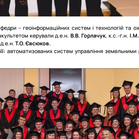
афедри – геоінформаційних систем і технологій та о
акультетом керували д.е.н.
В.В. Горлачук
, к.с.-г.н.
І.М
д.е.н.
Т.О. Євсюков.
ї:
автоматизованих систем управління земельними 