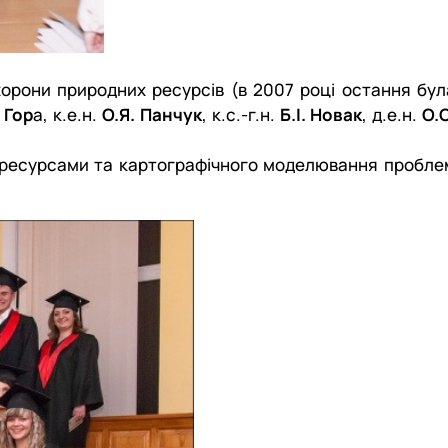
хорони природних ресурсів (в 2007 році остання бул
. Гор
а, к.е.н.
О.Я. Панчук
, к.с.-г.н.
Б.І. Новак
, д.е.н.
О.С
ресурсами та картографічного моделювання пробле