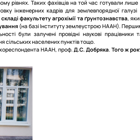
у рівнях. Таких фахівців на той час готували лише 
овку інженерних кадрів для землевпорядної галузі 
складі факультету агрохімії та ґрунтознавства
, як
тування
(на базі Інституту землеустрою НААН). Перши
льності були залучені провідні наукові працівники т
я сільських населених пунктів тощо.
н-кореспондента НААН, проф.
Д.С. Добряка
.
Того ж рок