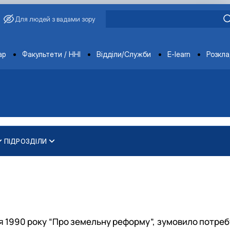
Для людей з вадами зору
ments
ар
Факультети / ННІ
Відділи/Служби
E-learn
Розкл
ПІДРОЗДІЛИ
и
ти
ування та охорони навколишнього середовища"
 освітньо-наукового рівня вищої освіти
ня 1990 року “Про земельну реформу”, зумовило потреб