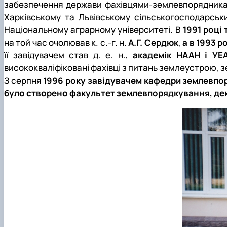
Старостат
Стипендіальний рейтинг
Видатні вчені
забезпечення держави фахівцями-землевпорядниками
Успішні випускники
Проведення відкритих лекцій
Харківському та Львівському сільськогосподарськи
GeoCampus Hub
Неформальна освіта
Національному аграрному університеті. В
1991 році
Акредитація
на той час очолював к. с.-г. н.
А.Г. Сердюк
,
а в 1993 
її завідувачем став д. е. н.,
академік НААН і УЕА
висококваліфіковані фахівці з питань землеустрою, 
З серпня
1996 року завідувачем кафедри землевп
було створено факультет землевпорядкування, дека