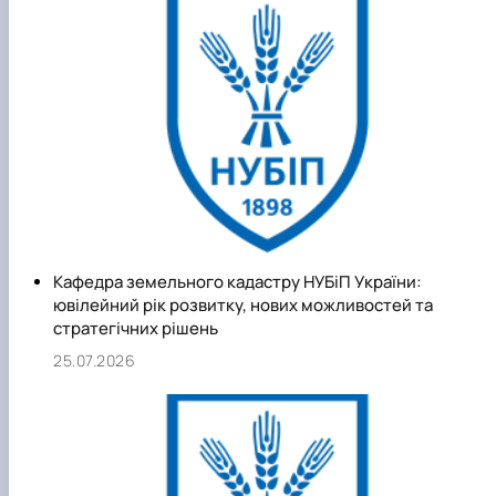
На кафедрі працюють відомі фахівці із землеустрою,
економіки землекористування, земельного права,
територіального управління, геодезії, які мають значний
практичний досвід виконання робіт із землеустрою, оцінк
нерухомого майна та територіального планування
Кафедра земельного кадастру НУБіП України:
ювілейний рік розвитку, нових можливостей та
стратегічних рішень
25.07.2026