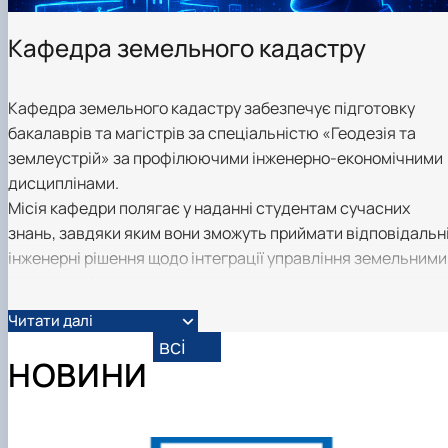
Кафедра земельного кадастру
Кафедра земельного кадастру забезпечує підготовку
бакалаврів та магістрів за спеціальністю «Геодезія та
землеустрій» за профілюючими інженерно-економічними
дисциплінами.
Місія кафедри полягає у наданні студентам сучасних
знань, завдяки яким вони зможуть приймати відповідальн
інженерні рішення щодо інтеграції управління земельними
водними, лісовими ресурсами, регулювати розвиток
урбаністичних систем, забезпечувати збереження
Читати далі
біорізноманіття та природних ресурсів для задоволення
всі
потреб людства.
НОВИНИ
Викладацька та наукова робота кафедри акцентується на
питаннях ведення державного земельного кадастру,
оподаткування нерухомості.