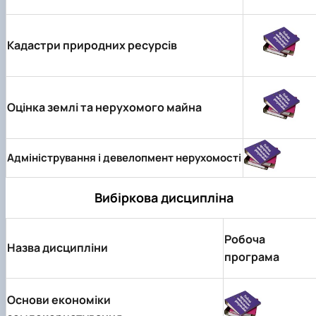
Кадастри природних ресурсів
Оцінка землі та нерухомого майна
Адміністрування і девелопмент нерухомості
Вибіркова дисципліна
Робоча
Назва дисципліни
програма
Основи економіки