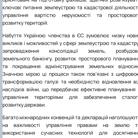
ключові питання землеустрою та кадастрової діяльності
управління вартістю нерухомості та просторовог
розвитку територій.
Набуття Україною членства в ЄС зумовлює низку нови
викликів і можливостей у сфері землеустрою та кадастру
запровадження консолідації земель, розбудов
земельного банкінгу, розвиток просторового плануванн
та покращення адміністрування земельних відносин
Значною мірою ці процеси також пов’язані з цифрово
трансформацією галузі та необхідністю відновлення ві
наслідків війни, що передбачає ефективне планування 
управління територіями для забезпечення сталог
розвитку держави.
Багато міжнародних конвенцій та декларацій наголошуют
на важливості управління правами на землю т
використання сучасних технологій для досягненн