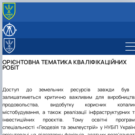
ПРО КАФЕДРУ
Історія кафедри
ОСВІТНІЙ ПРОЦЕС
Нормативні документи
Навчальна робота
НАУКОВА ДІЯЛЬНІСТЬ
Культурно-виховна робота
Освітній контент
Наукова робота, наукові школи
СКЛАД КАФЕДРИ
Навчальні лабораторії (матеріально-технічне
Робочі програми
Студентський науковий гурток «Кадастрово-
Колектив кафедри
МІЖНАРОДНА ДІЯЛЬНІСТЬ
ОРІЄНТОВНА ТЕМАТИКА КВАЛІФІКАЦІЙНИХ
забезпечення)
Силабуси
реєстраційна діяльність»
Графік перебування НПП
РОБІТ
Практичне навчання
Електронне освітнє середовище
Загальна інформація
Графік проведення консультацій
Орієнтовна тематика кваліфікаційних робіт
Новини та оголошення
ОС "Бакалавр"
Члени наукового гуртка
ОС "Магістр"
План роботи
Доступ до земельних ресурсів завжди був 
Звіт
залишатиметься критично важливим для виробництв
Відзнаки
продовольства, видобутку корисних копалин
містобудування, а також реалізації інфраструктурних т
інвестиційних проєктів. Тому освітні програм
спеціальності «Геодезія та землеустрій» у НУБіП Україн
орієнтовані на підготовку фахівців, здатних розв’язуват