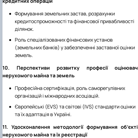
кредитних операцій
Формування земельних застав, розрахунки
кредитоспроможності та фінансової привабливості
ділянок.
Роль спеціалізованих фінансових установ
(земельних банків) у забезпеченні заставної оцінки
земель.
10. Перспективи розвитку професії оцінювач
нерухомого майна та земель
Професійна сертифікація, роль саморегулівних
організацій і міжнародних асоціацій.
Європейські (EVS) та світові (IVS) стандарти оцінки
та їх адаптація в Україні.
11. Удосконалення методології формування об’єкті
нерухомого майна та їх реєстрації