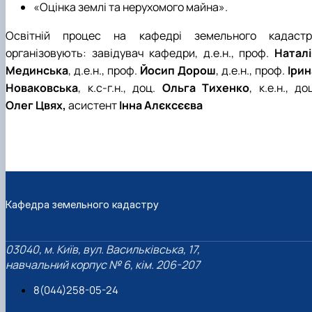
«Оцінка землі та нерухомого майна».
Освітній процес на кафедрі земельного кадастр
організовують: завідувач кафедри, д.е.н., проф.
Наталі
Мединська
, д.е.н., проф.
Йосип Дорош
, д.е.н., проф.
Ірин
Новаковська
, к.с-г.н., доц.
Ольга Тихенко
, к.е.н., до
Олег Цвях,
асистент
Інна Алєксєєва
Кафедра земельного кадастру
03040, м. Київ, вул. Васильківська, 17,
навчальний корпус № 6, кім. 206-207
8(044)258-05-24