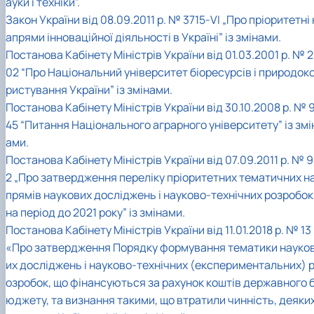
ауки і техніки”.
(MOOCs)
SEB-2025
Learning
Farm named after O.V. Muzychenko
Science
Architecture and Design
Faculty of Design and Engineering
International Students Office
Закон України від 08.09.2011 р. № 3715-VІ „Про пріоритетні 
University Research Services Catalogue
Faculty of Economics
Educational and Research Farm «Vorzel»
Research Institute of Forestry and Ornamenta
Berezhany Agrotechnical Institute
апрями інноваційної діяльності в Україні” із змінами.
Horticulture
Faculty of Food Science, Nutrition and Qualit
Berezhany Professional College
Постанова Кабінету Міністрів України від 01.03.2001 р. № 2
Management
Research Institute of Technology and Quality
Bobrovytsia Professional College named after 
Animal Products
Mainova
Faculty of Humanities and Pedagogy
02 “Про Національний університет біоресурсів і природок
Faculty of Information Technologies
Research and Design Institute of
Boyarka College of Ecology and Natural
ристування України” із змінами.
Standardisation and Technologies of Eco-Safe a
Resources
Faculty of Land Management
Постанова Кабінету Міністрів України від 30.10.2008 р. № 
Organic Products
Faculty of Law
Crimean Agro-Industrial College
45 “Питання Національного аграрного університету” із змі
Faculty of Veterinary Medicine
Ukrainian Laboratory of Quality and Safety of
Crimean Technical College of Land Reclamati
ами.
Agricultural Products
and Agricultural Mechanisation
Mechanical and Technological Faculty
Faculty of Plant Protection, Biotechnology an
Ukrainian Research Institute of Agricultural
Irpin Professional College
Постанова Кабінету Міністрів України від 07.09.2011 р. № 
Ecology
Radiology
Mukachevo Professional College
2 „Про затвердження переліку пріоритетних тематичних н
Nemishaieve Professional College
прямів наукових досліджень і науково-технічних розробок
Nizhyn Agrotechnical Institute
на період до 2021 року” із змінами.
Nizhyn Professional College
Постанова Кабінету Міністрів України від 11.01.2018 р. № 13
Prybrezhne Agrarian College
Rivne Professional College
«Про затвердження Порядку формування тематики науко
Zalishchyky Professional College named after
их досліджень і науково-технічних (експериментальних) 
Ye. Khraplivyi
озробок, що фінансуються за рахунок коштів державного 
юджету, та визнання такими, що втратили чинність, деяки