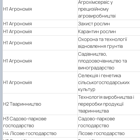
Агрохімсервіс у
H1 Агрономія
прецизійному
агровиробництві
H1 Агрономія
Захист рослин
H1 Агрономія
Карантин рослин
Охорона та технології
H1 Агрономія
відновлення ґрунтів
Садівництво,
H1 Агрономія
плодоовочівництво та
виноградарство
Селекція і генетика
H1 Агрономія
сільськогосподарських
культур
Технологія виробництва і
H2 Тваринництво
переробки продукції
тваринництва
H3 Садово-паркове
Садово-паркове
господарство
господарство
H4 Лісове господарство
Лісове господарство