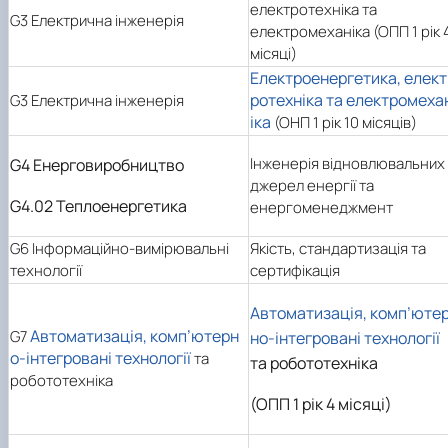
електротехніка та
G3 Електрична інженерія
електромеханіка (ОПП 1 рік 
місяці)
Електроенергетика, елект
ротехніка та електромеха
G3 Електрична інженерія
іка
(ОНП 1 рік 10 місяців)
Інженерія відновлювальних
G4 Енерговиробництво
джерел енергії та
G4.02 Теплоенергетика
енергоменеджмент
G6 Інформаційно-вимірювальні
Якість, стандартизація та
технології
сертифікація
Автоматизація, комп’юте
Автоматизація, комп’ютерн
G7
но-інтегровані технології
о-інтегровані технології
та
та робототехніка
робототехніка
(ОПП 1 рік 4 місяці)