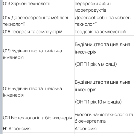
G13 Харчові технології
переробки риби і
морепродуктів
G14 Деревообробні та меблеві
Деревообробні та меблеві
технології
технології
G18 Геодезія та землеустрій
Геодезія та землеустрій
Будівництво та цивільна
G19 Будівництво та цивільна
інженерія
інженерія
(ОПП 1 рік 4 місяці)
Будівництво та цивільна
G19 Будівництво та цивільна
інженерія
інженерія
(ОНП 1 рік 10 місяців)
Екологічна біотехнологія та
G21 Біотехнології та біоінженерія
біоенергетика
H1 Агрономія
Агрономія