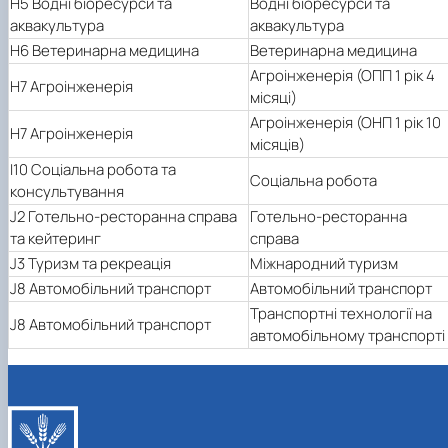
H5 Водні біоресурси та
Водні біоресурси та
аквакультура
аквакультура
H6 Ветеринарна медицина
Ветеринарна медицина
Агроінженерія (ОПП 1 рік 4
H7 Агроінженерія
місяці)
Агроінженерія (ОНП 1 рік 10
H7 Агроінженерія
місяців)
I10 Соціальна робота та
Соціальна робота
консультування
J2 Готельно-ресторанна справа
Готельно-ресторанна
та кейтеринг
справа
J3 Туризм та рекреація
Міжнародний туризм
J8 Автомобільний транспорт
Автомобільний транспорт
Транспортні технології на
J8 Автомобільний транспорт
автомобільному транспорті