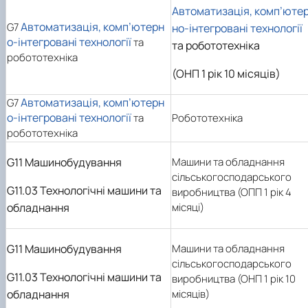
Автоматизація, комп’юте
Автоматизація, комп’ютерн
G7
но-інтегровані технології
о-інтегровані технології
та
та робототехніка
робототехніка
(ОНП 1 рік 10 місяців)
Автоматизація, комп’ютерн
G7
о-інтегровані технології
та
Робототехніка
робототехніка
G11 Машинобудування
Машини та обладнання
сільськогосподарського
G11.03 Технологічні машини та
виробництва (ОПП 1 рік 4
обладнання
місяці)
G11 Машинобудування
Машини та обладнання
сільськогосподарського
G11.03 Технологічні машини та
виробництва (ОНП 1 рік 10
обладнання
місяців)