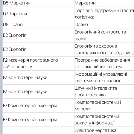
D5 Маркетинг
Маркетинг
Торгівля, підприємництво та
D7 Торгівля
логістика
D8 Право
Право
Екологічний контроль та
E2 Екологія
аудит
Екологія та охорона
E2 Екологія
навколишнього середовищ
F2 Інженерія програмного
Програмне забезпечення
забезпечення
інформаційних систем
Інформаційні управляючі
F3 Комп’ютерні науки
системи та технології
Штучний інтелект та
F3 Комп’ютерні науки
робототехніка
Комп’ютерні системи і
F7 Комп’ютерна інженерія
мережі
Комп’ютерні системи
F7 Комп’ютерна інженерія
захисту інформації
Електроенергетика,