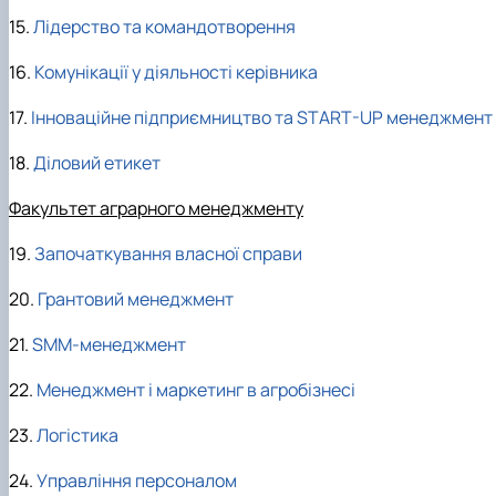
15.
Лідерство та командотворення
16.
Комунікації у діяльності керівника
17.
Інноваційне підприємництво та STAR
T
-UP менеджмент
18.
Діловий етикет
Факультет аграрного менеджменту
19.
Започаткування власної справи
20.
Грантовий менеджмент
21.
SMM-менеджмент
22.
Менеджмент і маркетинг в агробізнесі
23.
Логістика
24.
Управління персоналом