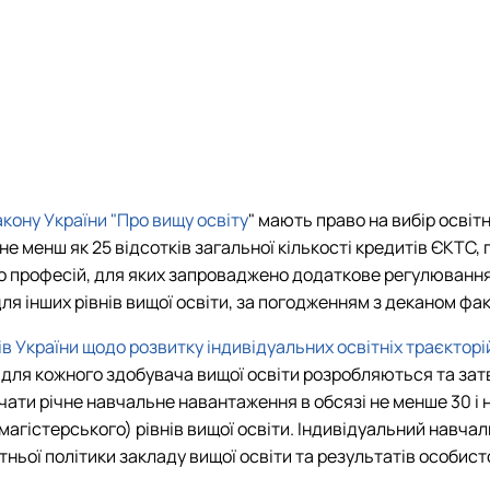
кону України "Про вищу освіту
" мають право на вибір осві
е менш як 25 відсотків загальної кількості кредитів ЄКТС,
о професій, для яких запроваджено додаткове регулювання.
я інших рівнів вищої освіти, за погодженням з деканом фа
ів України щодо розвитку індивідуальних освітніх траєктор
для кожного здобувача вищої освіти розробляються та зат
ти річне навчальне навантаження в обсязі не менше 30 і н
(магістерського) рівнів вищої освіти. Індивідуальний навч
тньої політики закладу вищої освіти та результатів особис