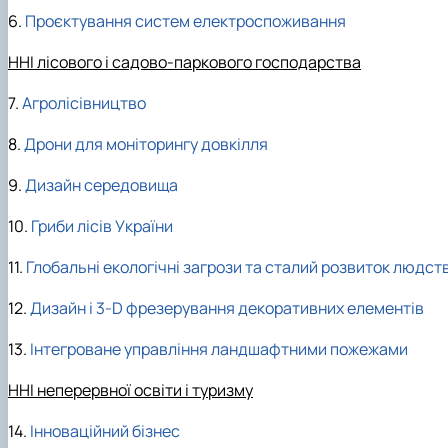
6.
Проєктування систем електроспоживання
ННІ лісового і садово-паркового господарства
7.
Агролісівництво
8.
Дрони для моніторингу довкілля
9.
Дизайн середовища
10.
Гриби лісів України
11.
Глобальні екологічні загрози та сталий розвиток людст
12.
Дизайн і 3-D фрезерування декоративних елементів
13.
Інтегроване управління ландшафтними пожежами
ННІ неперервної освіти і туризму
14.
Інноваційний бізнес