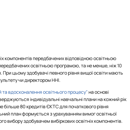
тніх компонентів передбачених відповідною освітньою
 передбачених освітньою програмою, та не менше, ніж 10
 При цьому здобувачі певного рівня вищої освіти мають
культету чи директором ННІ.
ій та вдосконалення освітнього процесу"
на основі
верджуються індивідуальні навчальні плани на кожний рік
е більше 80 кредитів ЄКТС для початкового рівня
альний план формується з урахуванням вимог освітньої
того вибору здобувачем вибіркових освітніх компонентів.