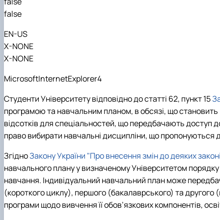
false
false
EN-US
X-NONE
X-NONE
MicrosoftInternetExplorer4
Студенти Університету відповідно до статті 62, пункт 15
За
програмою та навчальним планом, в обсязі, що становить н
відсотків для спеціальностей, що передбачають доступ д
право вибирати навчальні дисципліни, що пропонуються дл
Згідно
Закону України "Про внесення змін до деяких закон
навчального плану у визначеному Університетом порядку 
навчання. Індивідуальний навчальний план може передбача
(короткого циклу), першого (бакалаврського) та другого 
програми щодо вивчення її обов’язкових компонентів, осві