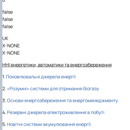
false
false
false
UK
X-NONE
X-NONE
ННІ енергетики, автоматики та енергозбереження
1.
Поновлювальні джерела енергії
2.
«Розумні» системи для отримання біогазу
3.
Основи енергозбереження та енергоменеджменту
4.
Резервні джерела електроживлення в побуті
5.
Новітні системи акумулювання енергії