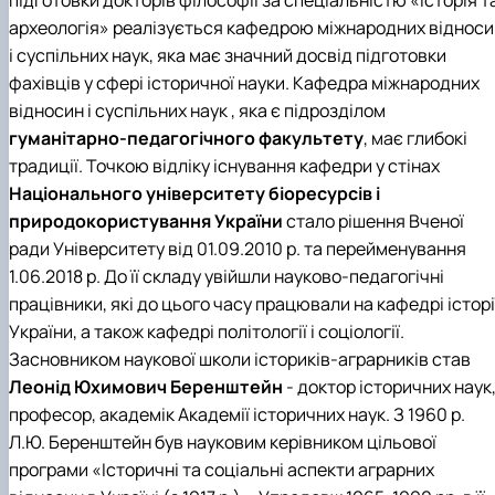
Іноземні мови
Їдальні та буфети
Центр вивчення мов
Психологічна підтримка
Біоетична комісія
Рада молодих вчених
Методичні рекомендації, пам'ятки
ЦКНО «Агропромисловий комплекс, лісове і
Доступ до публічної інформації
Наглядова рада
Історія університету
археологія»
реалізується
кафедрою міжнародних відноси
Працевлаштування
Студентські квитки
Інклюзивне середовище
Наукові видання
садово-паркове господарство, ветеринарна
Наукові школи
Форми документів
Державні закупівлі
Рада роботодавців
Видатні випускники та працівники
і суспільних наук
, яка має значний досвід підготовки
Наука для бізнесу
медицина»
Стартап школа НУБіП України
Патентно-ліцензійна діяльність
Досліднику та автору
Офіційна символіка
Благодійний фонд «Голосіївська ініціатива
Звіт ректора
фахівців у сфері історичної науки.
Кафедра міжнародних
Обладнання НУБіП України
Звіт про проведення НТЗ
Каталог наукових послуг
Антикорупційні заходи
2020»
Пам'яті захисників України
Наукові журнали НУБіП України
«SEB-2024»
відносин і суспільних наук
, яка є підрозділом
Гендерна радниця
Почесні доктори і професори НУБіП України
Уповноважена особа з питань запобігання 
Наукові журнали НУБіП України (English)
«SEB-2025»
Контактна інформація
виявлення корупції
Пресслужба
гуманітарно-педагогічного факультету
, має глибокі
Пам'ятка про проведення науково-технічни
Університетський кур'єр
Положення про антикорупційного
традиції. Точкою відліку існування кафедри у стінах
заходів
уповноваженого НУБіП України
Вибори ректора
Національного університету біоресурсів і
Порядок планування та організації
Програма розвитку університету «Голосіївсь
Національні нормативно-правові акти
природокористування України
стало рішення Вченої
проведення НТЗ
ініціатива – 2025»
Нормативно-правові акти НУБіП України
ради Університету від 01.09.2010 р. та перейменування
Результати науково-технічних заходів
Інформаційні ресурси НАЗК
Монографії
Методичні роз’яснення НАЗК
1.06.2018 р. До її складу увійшли науково-педагогічні
Антикорупційні заходи
працівники, які до цього часу працювали на
кафедрі історі
України
, а також
кафедрі політології і соціології
.
Засновником наукової школи істориків-аграрників став
Леонід Юхимович Беренштейн
- доктор історичних наук
професор, академік Академії історичних наук. З 1960 р.
Л.Ю. Беренштейн був науковим керівником цільової
програми «Історичні та соціальні аспекти аграрних