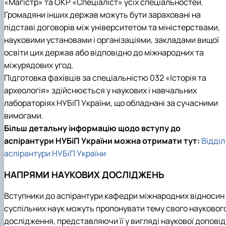
«Магістр» та ОКР «Спеціаліст» усіх спеціальностей.
Громадяни інших держав можуть бути зараховані на
підставі договорів між університетом та міністерствами,
науковими установами і організаціями, закладами вищої
освіти цих держав або відповідно до міжнародних та
міжурядових угод.
Підготовка фахівців
за спеціальністю 032 «Історія та
археологія»
здійснюється у наукових і навчальних
лабораторіях НУБіП України, що обладнані за сучасними
вимогами.
Більш детальну інформацію щодо вступу до
аспірантури НУБіП України можна отримати тут:
Відділ
аспірантури НУБіП України
НАПРЯМИ НАУКОВИХ ДОСЛІДЖЕНЬ
Вступники до аспірантури
кафедри міжнародних відносин 
суспільних наук
можуть пропонувати тему свого науковог
дослідження, представляючи її у вигляді наукової доповід