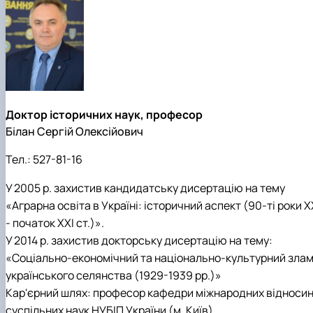
Доктор історичних наук, професор
Білан Сергій Олексійович
Тел.:
527-81-16
У 2005 р. захистив кандидатську дисертацію на тему
«Аграрна освіта в Україні: історичний аспект (90-ті роки Х
- початок ХХІ ст.)».
У 2014 р. захистив докторську дисертацію на тему:
«Соціально-економічний та національно-культурний зла
українського селянства (1929-1939 рр.)»
Кар'єрний шлях: професор кафедри міжнародних відносин 
суспільних наук НУБІП України (м. Київ).