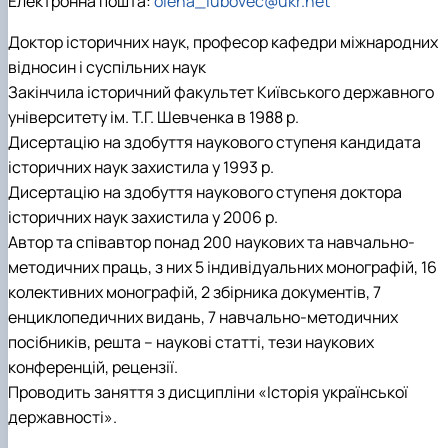
Електронна пошта:
olena_lubovec@ukr.net
Доктор історичних наук, професор кафедри міжнародних
відносин і суспільних наук
Закінчила історичний факультет Київського державного
університету ім. Т.Г. Шевченка в 1988 р.
Дисертацію на здобуття наукового ступеня кандидата
історичних наук захистила у 1993 р.
Дисертацію на здобуття наукового ступеня доктора
історичних наук захистила у 2006 р.
Автор та співавтор понад 200 наукових та навчально-
методичних праць, з них 5 індивідуальних монографій, 16
колективних монографій, 2 збірника документів, 7
енциклопедичних видань, 7 навчально-методичних
посібників, решта – наукові статті, тези наукових
конференцій, рецензії.
Проводить заняття з дисципліни «Історія української
державності».