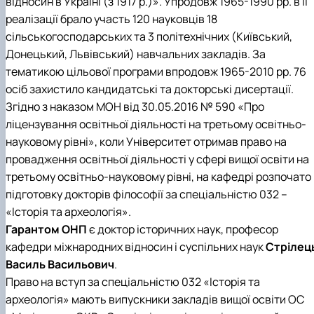
відносин в Україні (з 1917 р.)». Упродовж 1965-1990 рр. в її
реалізації брало участь 120 науковців 18
сільськогосподарських та 3 політехнічних (Київський,
Донецький, Львівський) навчальних закладів. За
тематикою цільової програми впродовж 1965-2010 рр. 76
осіб захистило кандидатські та докторські дисертації.
Згідно з наказом МОН від 30.05.2016 № 590 «Про
ліцензування освітньої діяльності на третьому освітньо-
науковому рівні», коли Університет отримав право на
провадження освітньої діяльності у сфері вищої освіти на
третьому освітньо-науковому рівні, на кафедрі розпочато
підготовку докторів філософії
за спеціальністю 032 –
«Історія та археологія»
.
Гарантом ОНП
є доктор історичних наук, професор
кафедри міжнародних відносин і суспільних наук
Стрілец
Василь Васильович
.
Право на вступ
за спеціальністю 032 «Історія та
археологія»
мають випускники закладів вищої освіти ОС