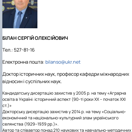
БІЛАН СЕРГІЙ ОЛЕКСІЙОВИЧ
Тел.:
527-81-16
Електронна пошта:
bilanso@ukr.net
Доктор історичних наук, професор кафедри міжнародних
відносин і суспільних наук.
Кандидатську дисертацію
захистив
у
2005 р.
на тему
«Аграрна
освіта в Україні: історичний аспект (90-ті роки ХХ – початок ХХІ
ст.)»
Докторську дисертацію
захистив
у
2014 р. на тему «Соціально-
економічний та національно-культурний злам українського
селянства (1929–1939 рр.)».
Автор та співавтор понад 210 наукових та навчально-методичних