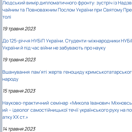
Людський вимір дипломатичного фронту: зустріч із Надзв
чайним та Повноважним Послом України при Святому Пре
толі
19 травня 2023
До 125-річчя НУБіП України. Студенти-міжнародники НУБі
України й під час війни не забувають про науку
19 травня 2023
Вшанування пам’яті жертв геноциду кримськотатарськог
народу
15 травня 2023
Науково-практичний семінар «Микола Іванович Міхновсь
ий – ідеолог самостійницької течії українського руху на п
атку ХХ ст.»
14 травня 2023