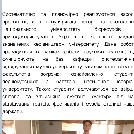
Систематично та планомірно реалізуються заход
просвітництва і популяризації історії та сьогоденн
Національного університету біоресурсів 
природокористування України в контексті завдан
визначених керівництвом університету. Дана робот
провадиться в рамках роботи наукових гуртків, щ
функціонують на базі кафедри; систематични
відвідуваннях музеїв університету загалом та інститутів
факультетів зокрема; ознайомлення студенті
першокурсників з багатою, насиченою історіє
університету. Також студенти долучаються до взірці
світової та вітчизняної духовної культури під ча
відвідувань театрів, фестивалів і музеїв столиці нашо
держави.