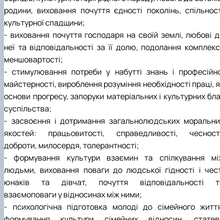
родини, виховання почуття єдності поколінь, спільност
культурної спадщини;
- виховання почуття господаря на своїй землі, любові д
неї та відповідальності за її долю, подолання комплекс
меншовартості;
- стимулювання потреби у набутті знань і професійно
майстерності, вироблення розуміння необхідності праці, 
основи прогресу, запоруки матеріальних і культурних бла
суспільства;
- засвоєння і дотримання загальнолюдських моральни
якостей: працьовитості, справедливості, чесності
доброти, милосердя, толерантності;
- формування культури взаємин та спілкування мі
людьми, виховання поваги до людської гідності і чест
юнаків та дівчат, почуття відповідальності т
взаємоповаги у відносинах між ними;
- психологічна підготовка молоді до сімейного життя
формування культури сімейних відносин, статев