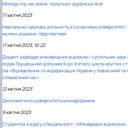
Молодь під час війни: польсько-українські візії
17 квітня 2023
Навчально-наукова діяльність в сучасному університеті: 
иклики, рішення, перспективи
17 квітня 2023, 10:22
Доцент кафедри міжнародних відносин і суспільних наук 
огдан Грушецький долучився до ІІІ етапу циклу круглих с
лів «Відновлення та модернізація України у повоєнний та 
слявоєнний час»
12 квітня 2023
Дипломатичні університети міжнародників
9 квітня 2023
Студентка 4 курсу спеціальності «Міжнародні відносини, 