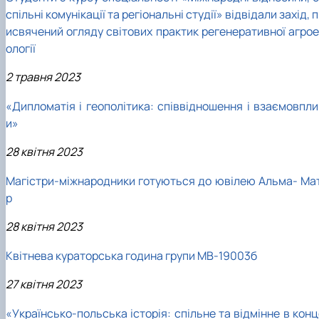
спільні комунікації та регіональні студії» відвідали захід, 
исвячений огляду світових практик регенеративної агрое
ології
2 травня 2023
«Дипломатія і геополітика: співвідношення і взаємовпли
и»
28 квітня 2023
Магістри-міжнародники готуються до ювілею Альма- Мат
р
28 квітня 2023
Квітнева кураторська година групи МВ-19003б
27 квітня 2023
«Українсько-польська історія: спільне та відмінне в кон