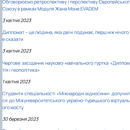
Обговорюємо ретроспективу і перспективу Європейськог
Союзу в рамках Модуля Жана Моне EVADEM
3 квітня 2023
Дипломат – це людина, яка двічі подумає, перш ніж нічого
е сказати
3 квітня 2023
Чергове засідання науково-навчального гуртка «Диплом
тія і геополітика»
1 квітня 2023
Студенти спеціальності «Міжнародні відносини» долучил
ся до Міжуніверситетського україно-турецького віртуаль
ого мосту
30 березня 2023