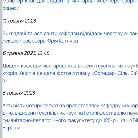
Майстер-клас для студентів-міжнародників: переговорні 
роцеси
11 травня 2023
Викладачі та аспіранти кафедри відвідали чергову онлай
лекцію професора Юрія Котляра
6 травня 2023, 12:48
Доцент кафедри міжнародних відносин і суспільних наук В
кторія Хвіст відвідала фотовиставку «Соледар. Сіль. Вій
а»
5 травня 2023
Активісти чотирьох гуртків представляли кафедру міжнар
дних відносин і суспільних наук на І етапі фестивалю нау
гуманітарно-педагогічного факультету до 125-річчя НУБі
України