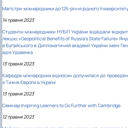
Магістри-міжнародники до 125-річчя рідного Університет
14 травня 2023
Студенти-міжнародники НУБіП України відвідали відкрит
лекцію «Geopolitical Benefits of Russia’s State Failure» Ян
а Буґайського в Дипломатичній академії України імені Ге
адія Удовенка
13 травня 2023
Кафедра міжнародних відносин долучилася до проведен
я Тижня Європи в Україні
13 травня 2023
Семінар Inspiring Learners to Go Further with Cambridge
12 травня 2023