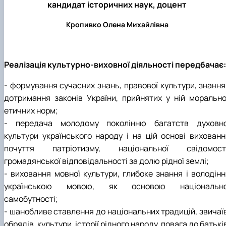
кандидат історичних наук, доцент
Кропивко Олена Михайлівна
Реалізація культурно-виховної діяльності передбачає:
- формування сучасних знань, правової культури, знання 
дотримання законів України, прийнятих у ній морально
етичних норм;
- передача молодому поколінню багатств духовно
культури українського народу і на цій основі вихованн
почуття патріотизму, національної свідомості
громадянської відповідальності за долю рідної землі;
- виховання мовної культури, глибоке знання і володінн
українською мовою, як основою національно
самобутності;
- шанобливе ставлення до національних традицій, звичаїв
обрядів, культури, історії рідного народу, повага до батькі