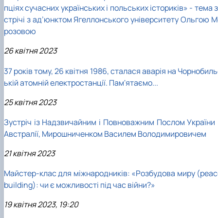
пціях сучасних українських і польських істориків» - тема 
стрічі з ад’юнктом Ягеллонського університету Ольгою М
розовою
26 квітня 2023
37 років тому, 26 квітня 1986, сталася аварія на Чорнобил
ькій атомній електростанції. Пам'ятаємо...
25 квітня 2023
Зустріч із Надзвичайним і Повноважним Послом України 
Австралії, Мирошниченком Василем Володимировичем
21 квітня 2023
Майстер-клас для міжнародників: «Розбудова миру (peac
building): чи є можливості під час війни?»
19 квітня 2023, 19:20