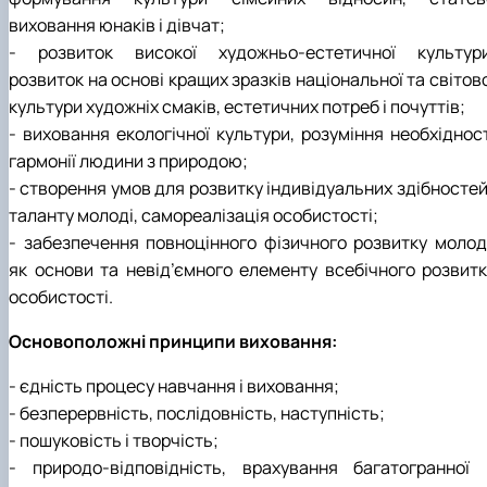
виховання юнаків і дівчат;
- розвиток високої художньо-естетичної культури
розвиток на основі кращих зразків національної та світов
культури художніх смаків, естетичних потреб і почуттів;
- виховання екологічної культури, розуміння необхідност
гармонії людини з природою;
- створення умов для розвитку індивідуальних здібностей
таланту молоді, самореалізація особистості;
- забезпечення повноцінного фізичного розвитку молоді
як основи та невід’ємного елементу всебічного розвитк
особистості.
Основоположні принципи виховання:
- єдність процесу навчання і виховання;
- безперервність, послідовність, наступність;
- пошуковість і творчість;
- природо-відповідність, врахування багатогранної 